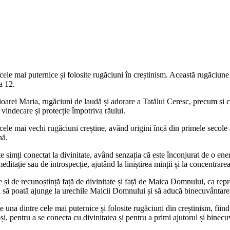
ele mai puternice și folosite rugăciuni în creștinism. Această rugăciun
a 12.
oarei Maria, rugăciuni de laudă și adorare a Tatălui Ceresc, precum și cere
 vindecare și protecție împotriva răului.
e mai vechi rugăciuni creștine, având origini încă din primele secole ale
nă.
e simți conectat la divinitate, având senzația că este înconjurat de o en
tație sau de introspecție, ajutând la liniștirea minții și la concentrarea
 și de recunoștință față de divinitate și față de Maica Domnului, ca reprez
a să poată ajunge la urechile Maicii Domnului și să aducă binecuvântarea
na dintre cele mai puternice și folosite rugăciuni din creștinism, fiind c
ioși, pentru a se conecta cu divinitatea și pentru a primi ajutorul și bin