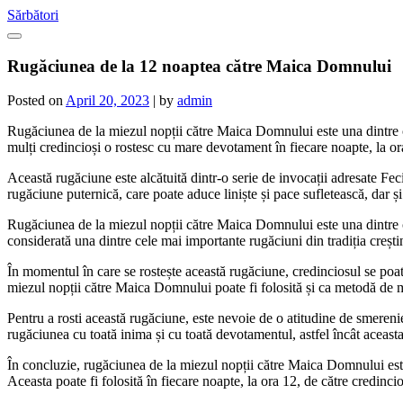
Skip
Sărbători
to
content
Rugăciunea de la 12 noaptea către Maica Domnului
Posted on
April 20, 2023
|
by
admin
Rugăciunea de la miezul nopții către Maica Domnului este una dintre c
mulți credincioși o rostesc cu mare devotament în fiecare noapte, la or
Această rugăciune este alcătuită dintr-o serie de invocații adresate Feci
rugăciune puternică, care poate aduce liniște și pace sufletească, dar și
Rugăciunea de la miezul nopții către Maica Domnului este una dintre cel
considerată una dintre cele mai importante rugăciuni din tradiția crești
În momentul în care se rostește această rugăciune, credinciosul se poat
miezul nopții către Maica Domnului poate fi folosită și ca metodă de medi
Pentru a rosti această rugăciune, este nevoie de o atitudine de smerenie
rugăciunea cu toată inima și cu toată devotamentul, astfel încât aceast
În concluzie, rugăciunea de la miezul nopții către Maica Domnului este u
Aceasta poate fi folosită în fiecare noapte, la ora 12, de către credinc