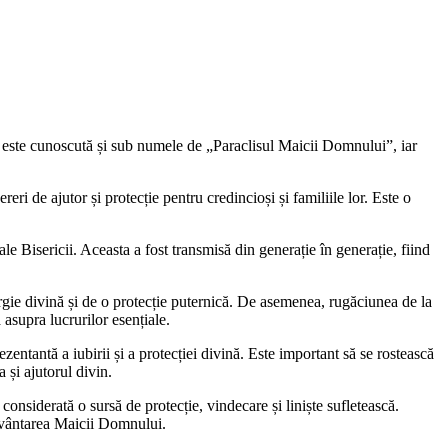
e este cunoscută și sub numele de „Paraclisul Maicii Domnului”, iar
ri de ajutor și protecție pentru credincioși și familiile lor. Este o
 Bisericii. Aceasta a fost transmisă din generație în generație, fiind
ergie divină și de o protecție puternică. De asemenea, rugăciunea de la
 asupra lucrurilor esențiale.
entantă a iubirii și a protecției divină. Este important să se rostească
 și ajutorul divin.
onsiderată o sursă de protecție, vindecare și liniște sufletească.
ecuvântarea Maicii Domnului.