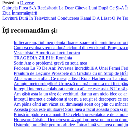
Posted in
Diverse
Post
Gabriela Firea S-A Recăsătorit La Doar Câteva Luni După Ce Și-A În
Ziua Înmormântării
navigation
Lovitură Dură În Televiziune! Conducerea Kanal D A Lăsat-O Pe Teo
Îți recomandăm și:
În fiecare an, fiul meu planta floarea-soarelui în amintirea suror
Cum va evolua vremea după ciclonul din weekend! Prognoza m
Veste trista! A murit cantaretul nostru
TRAGEDIA ZILEI în România
Sorin Am o problemă gravă cu soția mea
Fecioara La 70 De Ani: Povestea Incredibilă A Unei Femei Feri
Prajitura de Legume Proaspete din Grădină cu un Strop de Brâ
Abia acum s-a aflat. Ce mesaj a lăsat Rona Hartner cu 1 an înainte
Anunțul meteorologilor! Urmează o iarnă cum n-a mai fost pân
Întregul internet a colaborat pentru a afla ce este asta. NU o să 
Am găsit asta la un târg de vechituri, dar nu am nicio idee ce ar 
Întregul internet a colaborat și tot nu a reușit să descopere ce est
Am plâns când am văzut azi dimineață acest coș plin cu mâncare
Aceasta poză este uluitoare! Sora mea a făcut această poză și ni
Prinsă în pădure cu amantul! O celebră prezentatoare de la noi ș
Horoscop Cristina Demetrescu: 4 zodii pornesc pe un nou drum în
Usturoiul, un elixir pentru orhidee. Într-o lună vei avea o mulţi