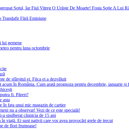
gropat Soțul, Iar Fiul Vitreg O Urăște De Moarte! Fosta Soție A Lui 
 Trandafir Fără Emisiune
ii lui gemene
eteo pentru luna octombrie
cite
nză
 de sfârșitul ei. Fiica ei a dezvăluit
ă acum în România. Cum arată prognoza pentru decembrie, ianuarie și f
ghicești
putea fi. Păreri?
e asta
 în fața unui mic magazin de cartier
meni nu a observat! Vezi de ce este specială!
i-a spulberat căsnicia de 15 ani
 viață. Ei sunt nativii care vor avea provocări grele de trecut
me de flori frumoase!