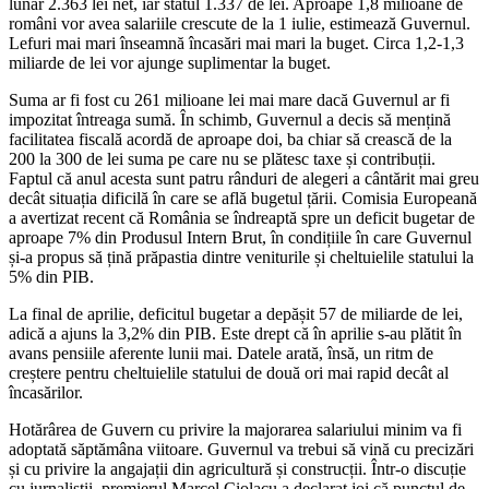
lunar 2.363 lei net, iar statul 1.337 de lei. Aproape 1,8 milioane de
români vor avea salariile crescute de la 1 iulie, estimează Guvernul.
Lefuri mai mari înseamnă încasări mai mari la buget. Circa 1,2-1,3
miliarde de lei vor ajunge suplimentar la buget.
Suma ar fi fost cu 261 milioane lei mai mare dacă Guvernul ar fi
impozitat întreaga sumă. În schimb, Guvernul a decis să mențină
facilitatea fiscală acordă de aproape doi, ba chiar să crească de la
200 la 300 de lei suma pe care nu se plătesc taxe și contribuții.
Faptul că anul acesta sunt patru rânduri de alegeri a cântărit mai greu
decât situația dificilă în care se află bugetul țării. Comisia Europeană
a avertizat recent că România se îndreaptă spre un deficit bugetar de
aproape 7% din Produsul Intern Brut, în condițiile în care Guvernul
și-a propus să țină prăpastia dintre veniturile și cheltuielile statului la
5% din PIB.
La final de aprilie, deficitul bugetar a depășit 57 de miliarde de lei,
adică a ajuns la 3,2% din PIB. Este drept că în aprilie s-au plătit în
avans pensiile aferente lunii mai. Datele arată, însă, un ritm de
creștere pentru cheltuielile statului de două ori mai rapid decât al
încasărilor.
Hotărârea de Guvern cu privire la majorarea salariului minim va fi
adoptată săptămâna viitoare. Guvernul va trebui să vină cu precizări
și cu privire la angajații din agricultură și construcții. Într-o discuție
cu jurnaliștii, premierul Marcel Ciolacu a declarat joi că punctul de