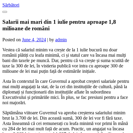
Skip
Sărbători
to
content
Salarii mai mari din 1 iulie pentru aproape 1,8
milioane de români
Posted on
June 4, 2024
|
by
admin
Vestea că salariul minim va crește de la 1 iulie bucură nu doar
românii plătiți cu leafa minimă, ci și statul care va încasa mai mulți
bani din taxele pe muncă. Dar, pentru că va crește și suma scutită de
taxe la 300 de lei, în vistieria publică vor intra cu aproape 300 de
milioane de lei mai puțin față de estimările inițiale.
Asta în contextul în care Guvernul a aprobat creșteri salariale pentru
mai mulți angajați la stat, de la cei din instituțiile de cultură, până la
diplomați și funcționarii din instituțiile aflate în subordinea
Executivului și primăriile mici. În plus, se fac presiuni pentru a face
noi majorări.
Săptămâna viitoare Guvernul va aproba creșterea salariului minim
brut la 3.700 de lei. Din această sumă, 300 de lei vor fi fără taxe.
Asta înseamnă că cei remunerați cu leafa minimă vor primi în mână
cu 284 de lei mai mult față de acum. Practic, un angajat va încasa