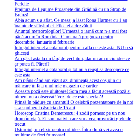
Fericite
Prajitura de Legume Proaspete din Grădină cu un Strop de
Brânză
Abia acum s-a aflat. Ce mesaj a lăsat Rona Hartner cu 1 an
înainte de sfârșitul ei. Fiica ei a dezvăluit
Anunțul meteorologilor! Urmează o iarnă cum n-a mai fost
până acum în România. Cum arată prognoza pentru
decembrie, ianuarie și februarie
Întregul internet a colaborat pentru a afla ce este asta. NU o să
ghicești
Am găsit asta la un târg de vechituri, dar nu am nicio idee ce
ar putea fi. Păreri?
Întregul internet a colaborat și tot nu a reușit să descopere ce
este asta
Am plâns când am văzut azi dimineață acest coș plin cu
mâncare în fața unui mic magazin de cartier
Aceasta poză este uluitoare! Sora mea a făcut această poză și
nimeni nu a observat! Vezi de ce este specială!
Prinsă în pădure cu amantul! O celebră prezentatoare de la noi
și-a spulberat căsnicia de 15 ani
Horoscop Cristina Demetrescu: 4 zodii pornesc pe un nou
drum în viață. Ei sunt nativii care vor avea provocări grele de
trecut
Usturoiul, un elixir pentru orhidee. Într-o lună vei avea o
mulţime de flori frumoase!