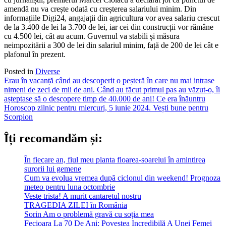
amendă nu va crește odată cu creșterea salariului minim. Din
informațiile Digi24, angajații din agricultura vor avea salariu crescut
de la 3.400 de lei la 3.700 de lei, iar cei din construcții vor rămâne
cu 4.500 lei, cât au acum. Guvernul va stabili și măsura
neimpozitării a 300 de lei din salariul minim, față de 200 de lei cât e
plafonul în prezent.
Posted in
Diverse
Post
Erau în vacanță când au descoperit o peșteră în care nu mai intrase
nimeni de zeci de mii de ani. Când au făcut primul pas au văzut-o, îi
navigation
așteptase să o descopere timp de 40.000 de ani! Ce era înăuntru
Horoscop zilnic pentru miercuri, 5 iunie 2024. Vești bune pentru
Scorpion
Îți recomandăm și:
În fiecare an, fiul meu planta floarea-soarelui în amintirea
surorii lui gemene
Cum va evolua vremea după ciclonul din weekend! Prognoza
meteo pentru luna octombrie
Veste trista! A murit cantaretul nostru
TRAGEDIA ZILEI în România
Sorin Am o problemă gravă cu soția mea
Fecioara La 70 De Ani: Povestea Incredibilă A Unei Femei