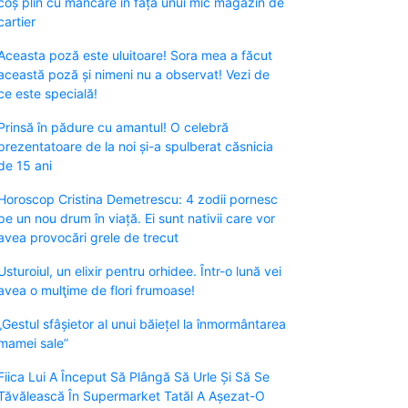
coș plin cu mâncare în fața unui mic magazin de
cartier
Aceasta poză este uluitoare! Sora mea a făcut
această poză și nimeni nu a observat! Vezi de
ce este specială!
Prinsă în pădure cu amantul! O celebră
prezentatoare de la noi și-a spulberat căsnicia
de 15 ani
Horoscop Cristina Demetrescu: 4 zodii pornesc
pe un nou drum în viață. Ei sunt nativii care vor
avea provocări grele de trecut
Usturoiul, un elixir pentru orhidee. Într-o lună vei
avea o mulţime de flori frumoase!
„Gestul sfâșietor al unui băiețel la înmormântarea
mamei sale”
Fiica Lui A Început Să Plângă Să Urle Și Să Se
Tăvălească În Supermarket Tatăl A Așezat-O