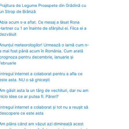
Prajitura de Legume Proaspete din Grădină cu
un Strop de Brânză
Abia acum s-a aflat. Ce mesaj a lăsat Rona
Hartner cu 1 an înainte de sfârșitul ei. Fiica ei a
dezvăluit
Anunțul meteorologilor! Urmează o iarnă cum n-
a mai fost până acum în România. Cum arată
prognoza pentru decembrie, ianuarie și
februarie
Întregul internet a colaborat pentru a afla ce
este asta. NU o să ghicești
Am găsit asta la un târg de vechituri, dar nu am
nicio idee ce ar putea fi. Păreri?
Întregul internet a colaborat și tot nu a reușit să
descopere ce este asta
Am plâns când am văzut azi dimineață acest