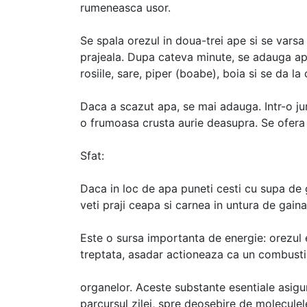
rumeneasca usor.
Se spala orezul in doua-trei ape si se varsa 
prajeala. Dupa cateva minute, se adauga apa
rosiile, sare, piper (boabe), boia si se da la c
Daca a scazut apa, se mai adauga. Intr-o juma
o frumoasa crusta aurie deasupra. Se ofera f
Sfat:
Daca in loc de apa puneti cesti cu supa de 
veti praji ceapa si carnea in untura de gaina
Este o sursa importanta de energie: orezul 
treptata, asadar actioneaza ca un combustib
organelor. Aceste substante esentiale asigur
parcursul zilei, spre deosebire de molecule