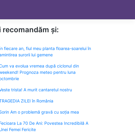
ți recomandăm și:
În fiecare an, fiul meu planta floarea-soarelui în
amintirea surorii lui gemene
Cum va evolua vremea după ciclonul din
weekend! Prognoza meteo pentru luna
octombrie
Veste trista! A murit cantaretul nostru
TRAGEDIA ZILEI în România
Sorin Am o problemă gravă cu soția mea
Fecioara La 70 De Ani: Povestea Incredibilă A
Unei Femei Fericite