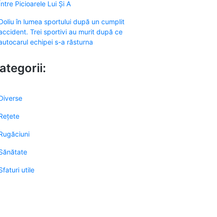
Între Picioarele Lui Și A
Doliu în lumea sportului după un cumplit
accident. Trei sportivi au murit după ce
autocarul echipei s-a răsturna
ategorii:
Diverse
Rețete
Rugăciuni
Sănătate
Sfaturi utile