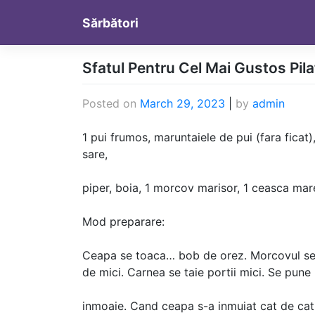
Skip
Sărbători
to
content
Sfatul Pentru Cel Mai Gustos Pila
Posted on
March 29, 2023
|
by
admin
1 pui frumos, maruntaiele de pui (fara ficat
sare,
piper, boia, 1 morcov marisor, 1 ceasca mare
Mod preparare:
Ceapa se toaca… bob de orez. Morcovul se ra
de mici. Carnea se taie portii mici. Se pune 
inmoaie. Cand ceapa s-a inmuiat cat de cat,