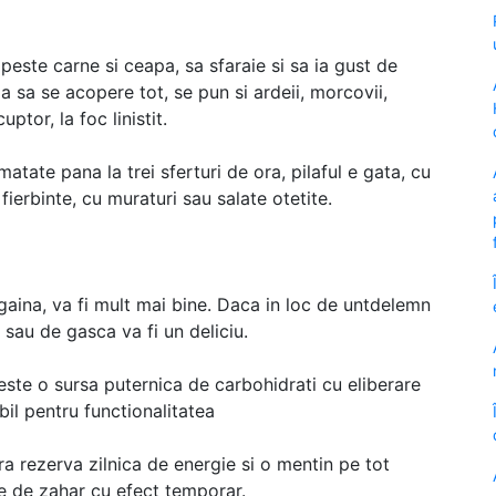
peste carne si ceapa, sa sfaraie si sa ia gust de
 sa se acopere tot, se pun si ardeii, morcovii,
uptor, la foc linistit.
tate pana la trei sferturi de ora, pilaful e gata, cu
ierbinte, cu muraturi sau salate otetite.
gaina, va fi mult mai bine. Daca in loc de untdelemn
 sau de gasca va fi un deliciu.
este o sursa puternica de carbohidrati cu eliberare
il pentru functionalitatea
a rezerva zilnica de energie si o mentin pe tot
le de zahar cu efect temporar.