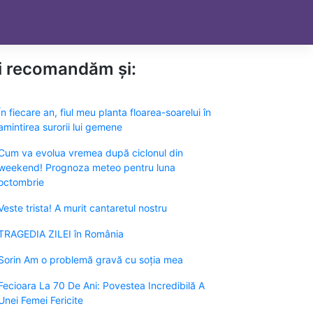
ți recomandăm și:
În fiecare an, fiul meu planta floarea-soarelui în
amintirea surorii lui gemene
Cum va evolua vremea după ciclonul din
weekend! Prognoza meteo pentru luna
octombrie
Veste trista! A murit cantaretul nostru
TRAGEDIA ZILEI în România
Sorin Am o problemă gravă cu soția mea
Fecioara La 70 De Ani: Povestea Incredibilă A
Unei Femei Fericite