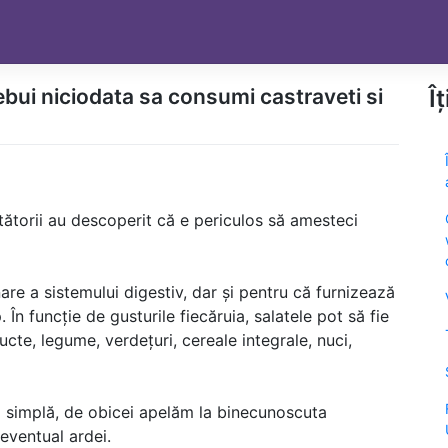
rebui niciodata sa consumi castraveti si
Î
etătorii au descoperit că e periculos să amesteci
are a sistemului digestiv, dar și pentru că furnizează
În funcție de gusturile fiecăruia, salatele pot să fie
cte, legume, verdețuri, cereale integrale, nuci,
ă simplă, de obicei apelăm la binecunoscuta
 eventual ardei.