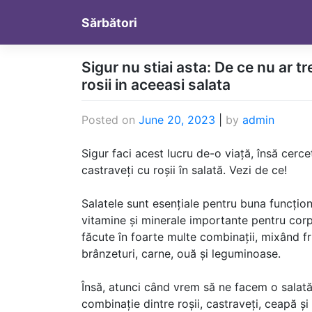
Skip
Sărbători
to
content
Sigur nu stiai asta: De ce nu ar t
rosii in aceeasi salata
Posted on
June 20, 2023
|
by
admin
Sigur faci acest lucru de-o viață, însă cerc
castraveți cu roșii în salată. Vezi de ce!
Salatele sunt esențiale pentru buna funcțion
vitamine și minerale importante pentru corp. 
făcute în foarte multe combinații, mixând fru
brânzeturi, carne, ouă și leguminoase.
Însă, atunci când vrem să ne facem o salat
combinație dintre roșii, castraveți, ceapă și