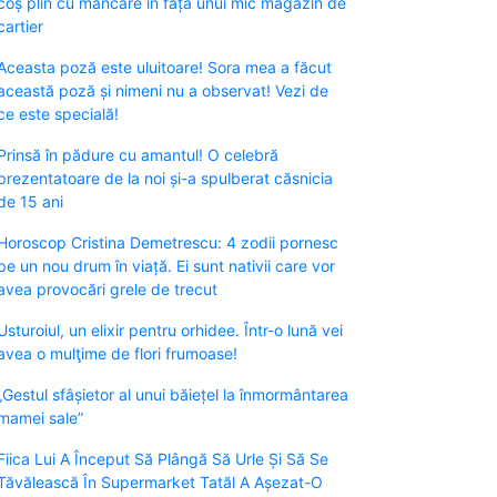
coș plin cu mâncare în fața unui mic magazin de
cartier
Aceasta poză este uluitoare! Sora mea a făcut
această poză și nimeni nu a observat! Vezi de
ce este specială!
Prinsă în pădure cu amantul! O celebră
prezentatoare de la noi și-a spulberat căsnicia
de 15 ani
Horoscop Cristina Demetrescu: 4 zodii pornesc
pe un nou drum în viață. Ei sunt nativii care vor
avea provocări grele de trecut
Usturoiul, un elixir pentru orhidee. Într-o lună vei
avea o mulţime de flori frumoase!
„Gestul sfâșietor al unui băiețel la înmormântarea
mamei sale”
Fiica Lui A Început Să Plângă Să Urle Și Să Se
Tăvălească În Supermarket Tatăl A Așezat-O