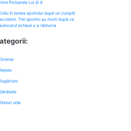
Între Picioarele Lui Și A
Doliu în lumea sportului după un cumplit
accident. Trei sportivi au murit după ce
autocarul echipei s-a răsturna
ategorii:
Diverse
Rețete
Rugăciuni
Sănătate
Sfaturi utile