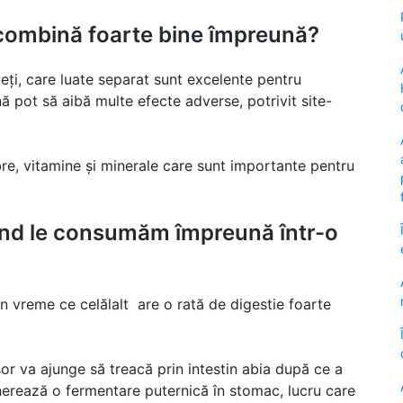
 combină foarte bine împreună?
veți, care luate separat sunt excelente pentru
 pot să aibă multe efecte adverse, potrivit site-
ibre, vitamine și minerale care sunt importante pentru
ând le consumăm împreună într-o
în vreme ce celălalt are o rată de digestie foarte
șor va ajunge să treacă prin intestin abia după ce a
enerează o fermentare puternică în stomac, lucru care