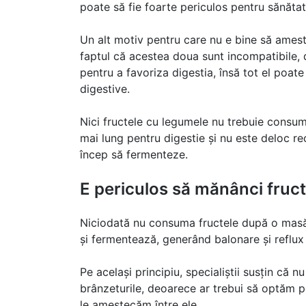
poate să fie foarte periculos pentru sănătat
Un alt motiv pentru care nu e bine să ameste
faptul că acestea doua sunt incompatibile,
pentru a favoriza digestia, însă tot el poa
digestive.
Nici fructele cu legumele nu trebuie consu
mai lung pentru digestie și nu este deloc 
încep să fermenteze.
E periculos să mănânci fru
Niciodată nu consuma fructele după o masă
și fermentează, generând balonare și reflux
Pe același principiu, specialiștii susțin c
brânzeturile, deoarece ar trebui să optăm p
le amestecăm între ele.