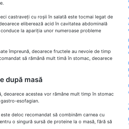
e.
ci castraveți cu roșii în salată este tocmai legat de
 deoarece eliberează acid în cavitatea abdominală
te conduce la apariția unor numeroase probleme
mate împreună, deoarece fructele au nevoie de timp
recomandat să rămână mult timă în stomac, deoarece
cte după masă
, deoarece acestea vor rămâne mult timp în stomac
 gastro-esofagian.
ă nu este deloc recomandat să combinăm carnea cu
entru o singură sursă de proteine la o masă, fără să