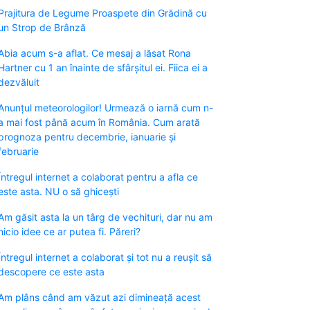
Prajitura de Legume Proaspete din Grădină cu
un Strop de Brânză
Abia acum s-a aflat. Ce mesaj a lăsat Rona
Hartner cu 1 an înainte de sfârșitul ei. Fiica ei a
dezvăluit
Anunțul meteorologilor! Urmează o iarnă cum n-
a mai fost până acum în România. Cum arată
prognoza pentru decembrie, ianuarie și
februarie
Întregul internet a colaborat pentru a afla ce
este asta. NU o să ghicești
Am găsit asta la un târg de vechituri, dar nu am
nicio idee ce ar putea fi. Păreri?
Întregul internet a colaborat și tot nu a reușit să
descopere ce este asta
Am plâns când am văzut azi dimineață acest