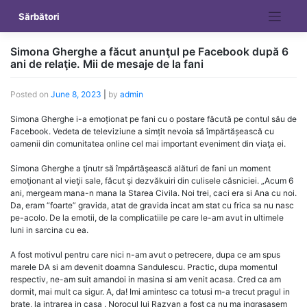
Skip
Sărbători
to
content
Simona Gherghe a făcut anunţul pe Facebook după 6
ani de relaţie. Mii de mesaje de la fani
Posted on
June 8, 2023
|
by
admin
Simona Gherghe i-a emoționat pe fani cu o postare făcută pe contul său de
Facebook. Vedeta de televiziune a simțit nevoia să împărtășească cu
oamenii din comunitatea online cel mai important eveniment din viaţa ei.
Simona Gherghe a ţinutr să împărtăşească alături de fani un moment
emoţionant al vieţii sale, făcut şi dezvăkuiri din culisele căsniciei. „Acum 6
ani, mergeam mana-n mana la Starea Civila. Noi trei, caci era si Ana cu noi.
Da, eram “foarte” gravida, atat de gravida incat am stat cu frica sa nu nasc
pe-acolo. De la emotii, de la complicatiile pe care le-am avut in ultimele
luni in sarcina cu ea.
A fost motivul pentru care nici n-am avut o petrecere, dupa ce am spus
marele DA si am devenit doamna Sandulescu. Practic, dupa momentul
respectiv, ne-am suit amandoi in masina si am venit acasa. Cred ca am
dormit, mai mult ca sigur. A, da! Imi amintesc ca totusi m-a trecut pragul in
brate, la intrarea in casa . Norocul lui Razvan a fost ca nu ma ingrasasem