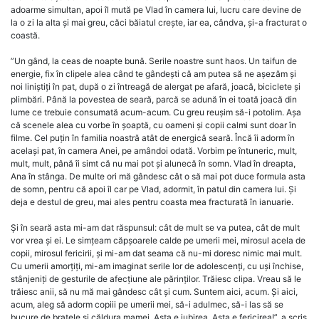
adoarme simultan, apoi îl mută pe Vlad în camera lui, lucru care devine de
la o zi la alta și mai greu, căci băiatul crește, iar ea, cândva, și-a fracturat o
coastă.
”Un gând, la ceas de noapte bună. Serile noastre sunt haos. Un taifun de
energie, fix în clipele alea când te gândești că am putea să ne așezăm și
noi liniștiți în pat, după o zi întreagă de alergat pe afară, joacă, biciclete și
plimbări. Până la povestea de seară, parcă se adună în ei toată joacă din
lume ce trebuie consumată acum-acum. Cu greu reușim să-i potolim. Așa
că scenele alea cu vorbe în șoaptă, cu oameni și copii calmi sunt doar în
filme. Cel puțin în familia noastră atât de energică seară. Încă îi adorm în
același pat, în camera Anei, pe amândoi odată. Vorbim pe întuneric, mult,
mult, mult, până îi simt că nu mai pot și alunecă în somn. Vlad în dreapta,
Ana în stânga. De multe ori mă gândesc cât o să mai pot duce formula asta
de somn, pentru că apoi îl car pe Vlad, adormit, în patul din camera lui. Și
deja e destul de greu, mai ales pentru coasta mea fracturată în ianuarie.
Și în seară asta mi-am dat răspunsul: cât de mult se va putea, cât de mult
vor vrea și ei. Le simțeam căpșoarele calde pe umerii mei, mirosul acela de
copii, mirosul fericirii, și mi-am dat seama că nu-mi doresc nimic mai mult.
Cu umerii amorțiți, mi-am imaginat serile lor de adolescenți, cu uși închise,
stânjeniți de gesturile de afecțiune ale părinților. Trăiesc clipa. Vreau să le
trăiesc anii, să nu mă mai gândesc cât și cum. Suntem aici, acum. Și aici,
acum, aleg să adorm copiii pe umerii mei, să-i adulmec, să-i las să se
bucure de brațele și căldura mamei. Asta e iubirea. Asta e fericirea!”, a scris