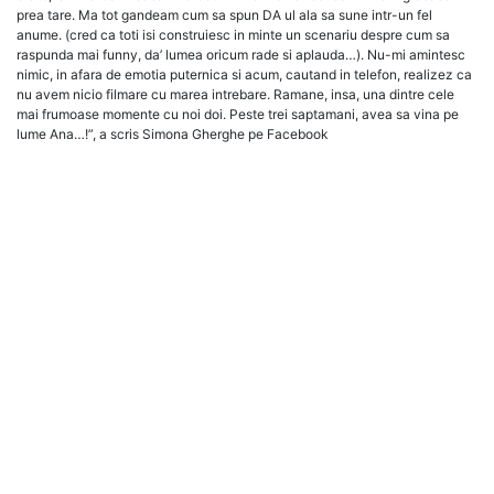
prea tare. Ma tot gandeam cum sa spun DA ul ala sa sune intr-un fel
anume. (cred ca toti isi construiesc in minte un scenariu despre cum sa
raspunda mai funny, da’ lumea oricum rade si aplauda…). Nu-mi amintesc
nimic, in afara de emotia puternica si acum, cautand in telefon, realizez ca
nu avem nicio filmare cu marea intrebare. Ramane, insa, una dintre cele
mai frumoase momente cu noi doi. Peste trei saptamani, avea sa vina pe
lume Ana…!”, a scris Simona Gherghe pe Facebook