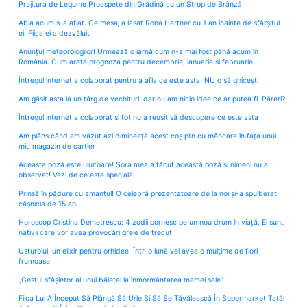
Prajitura de Legume Proaspete din Grădină cu un Strop de Brânză
Abia acum s-a aflat. Ce mesaj a lăsat Rona Hartner cu 1 an înainte de sfârșitul
ei. Fiica ei a dezvăluit
Anunțul meteorologilor! Urmează o iarnă cum n-a mai fost până acum în
România. Cum arată prognoza pentru decembrie, ianuarie și februarie
Întregul internet a colaborat pentru a afla ce este asta. NU o să ghicești
Am găsit asta la un târg de vechituri, dar nu am nicio idee ce ar putea fi. Păreri?
Întregul internet a colaborat și tot nu a reușit să descopere ce este asta
Am plâns când am văzut azi dimineață acest coș plin cu mâncare în fața unui
mic magazin de cartier
Aceasta poză este uluitoare! Sora mea a făcut această poză și nimeni nu a
observat! Vezi de ce este specială!
Prinsă în pădure cu amantul! O celebră prezentatoare de la noi și-a spulberat
căsnicia de 15 ani
Horoscop Cristina Demetrescu: 4 zodii pornesc pe un nou drum în viață. Ei sunt
nativii care vor avea provocări grele de trecut
Usturoiul, un elixir pentru orhidee. Într-o lună vei avea o mulţime de flori
frumoase!
„Gestul sfâșietor al unui băiețel la înmormântarea mamei sale”
Fiica Lui A Început Să Plângă Să Urle Și Să Se Tăvălească În Supermarket Tatăl