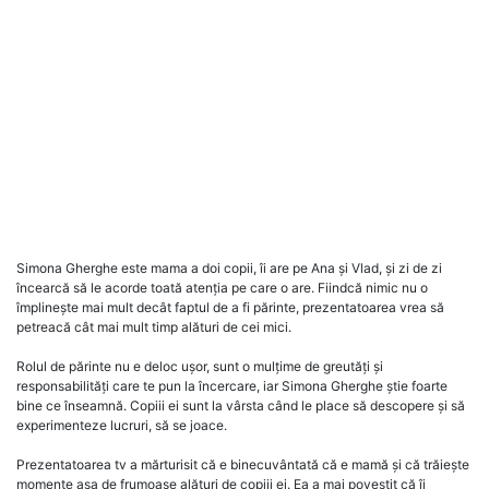
Simona Gherghe este mama a doi copii, îi are pe Ana și Vlad, și zi de zi
încearcă să le acorde toată atenția pe care o are. Fiindcă nimic nu o
împlinește mai mult decât faptul de a fi părinte, prezentatoarea vrea să
petreacă cât mai mult timp alături de cei mici.
Rolul de părinte nu e deloc ușor, sunt o mulțime de greutăți și
responsabilități care te pun la încercare, iar Simona Gherghe știe foarte
bine ce înseamnă. Copiii ei sunt la vârsta când le place să descopere și să
experimenteze lucruri, să se joace.
Prezentatoarea tv a mărturisit că e binecuvântată că e mamă și că trăiește
momente așa de frumoase alături de copiii ei. Ea a mai povestit că îi