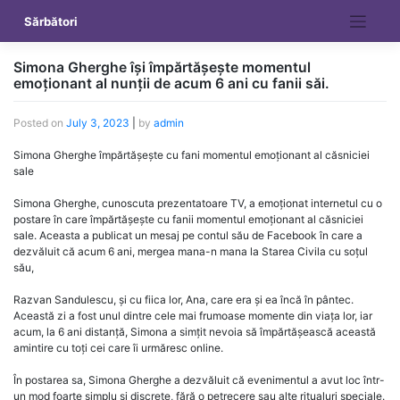
Skip
Sărbători
to
content
Simona Gherghe își împărtășește momentul
emoționant al nunții de acum 6 ani cu fanii săi.
Posted on
July 3, 2023
|
by
admin
Simona Gherghe împărtășește cu fani momentul emoționant al căsniciei
sale
Simona Gherghe, cunoscuta prezentatoare TV, a emoționat internetul cu o
postare în care împărtășește cu fanii momentul emoționant al căsniciei
sale. Aceasta a publicat un mesaj pe contul său de Facebook în care a
dezvăluit că acum 6 ani, mergea mana-n mana la Starea Civila cu soțul
său,
Razvan Sandulescu, și cu fiica lor, Ana, care era și ea încă în pântec.
Această zi a fost unul dintre cele mai frumoase momente din viața lor, iar
acum, la 6 ani distanță, Simona a simțit nevoia să împărtășească această
amintire cu toți cei care îi urmăresc online.
În postarea sa, Simona Gherghe a dezvăluit că evenimentul a avut loc într-
un mod foarte simplu și discrete, fără o petrecere sau alte ritualuri speciale.