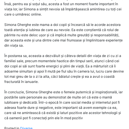
Însă, pentru ea și soțul său, acesta a fost un moment foarte important în
viața lor, iar Simona a simțit nevoia să împărtășească amintirea cu toți cei
care o urmăresc online.
Simona Gherghe este mama a doi copii și încearcă să le acorde acestora
toată atenția și iubirea de care au nevoie. Ea este conștientă că rolul de
părinte nu este deloc ușor și că implică multe greutăți și responsabilități,
dar aceasta este și una dintre cele mai frumoase și împlinitoare experiențe
din viața sa.
În postarea sa, aceasta a dezvăluit și câteva detalii din viața de zi cu zi a
familiei sale, precum momentele haotice din timpul serii, atunci când cei
doi copii ai săi sunt foarte energici și plini de viață. Ea a mărturisit că îi
adoarme simultan și apoi îl mută pe fiul său în camera lui, lucru care devine
tot mai greu de la o zi la alta, căci băiatul crește și ea a avut o coastă
fracturată în ianuarie.
În concluzie, Simona Gherghe este o femeie puternică și inspirațională, iar
postările sale personale au demonstrat de multe ori că este o mamă
iubitoare și dedicată. Într-o epocă în care social media și internetul pot fi
adesea foarte dure și negative, este important să avem exemple ca ea,
care să ne amintească că există și laturi pozitive ale acestor tehnologii și
că oamenii pot fi conectați prin ele în mod pozitiv
Posted in
Diverse