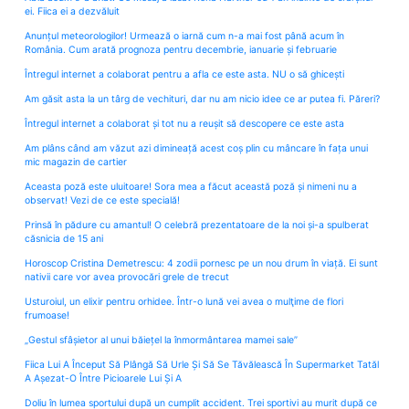
ei. Fiica ei a dezvăluit
Anunțul meteorologilor! Urmează o iarnă cum n-a mai fost până acum în
România. Cum arată prognoza pentru decembrie, ianuarie și februarie
Întregul internet a colaborat pentru a afla ce este asta. NU o să ghicești
Am găsit asta la un târg de vechituri, dar nu am nicio idee ce ar putea fi. Păreri?
Întregul internet a colaborat și tot nu a reușit să descopere ce este asta
Am plâns când am văzut azi dimineață acest coș plin cu mâncare în fața unui
mic magazin de cartier
Aceasta poză este uluitoare! Sora mea a făcut această poză și nimeni nu a
observat! Vezi de ce este specială!
Prinsă în pădure cu amantul! O celebră prezentatoare de la noi și-a spulberat
căsnicia de 15 ani
Horoscop Cristina Demetrescu: 4 zodii pornesc pe un nou drum în viață. Ei sunt
nativii care vor avea provocări grele de trecut
Usturoiul, un elixir pentru orhidee. Într-o lună vei avea o mulţime de flori
frumoase!
„Gestul sfâșietor al unui băiețel la înmormântarea mamei sale”
Fiica Lui A Început Să Plângă Să Urle Și Să Se Tăvălească În Supermarket Tatăl
A Așezat-O Între Picioarele Lui Și A
Doliu în lumea sportului după un cumplit accident. Trei sportivi au murit după ce