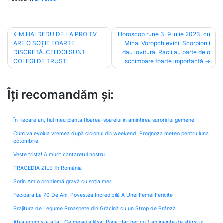
Post
MIHAI DEDU DE LA PRO TV
Horoscop rune 3-9 iulie 2023, cu
ARE O SOȚIE FOARTE
Mihai Voropchievici. Scorpionii
navigation
DISCRETĂ. CEI DOI SUNT
dau lovitura, Racii au parte de o
COLEGI DE TRUST
schimbare foarte importantă
Îți recomandăm și:
În fiecare an, fiul meu planta floarea-soarelui în amintirea surorii lui gemene
Cum va evolua vremea după ciclonul din weekend! Prognoza meteo pentru luna
octombrie
Veste trista! A murit cantaretul nostru
TRAGEDIA ZILEI în România
Sorin Am o problemă gravă cu soția mea
Fecioara La 70 De Ani: Povestea Incredibilă A Unei Femei Fericite
Prajitura de Legume Proaspete din Grădină cu un Strop de Brânză
Abia acum s-a aflat. Ce mesaj a lăsat Rona Hartner cu 1 an înainte de sfârșitul