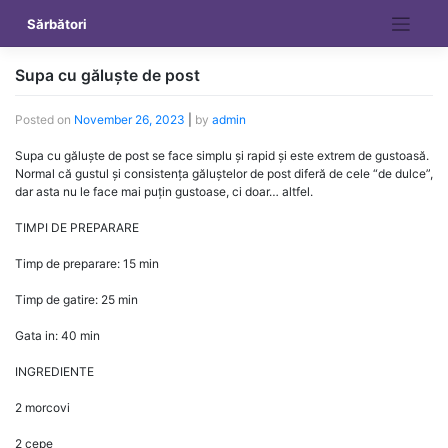
Skip
Sărbători
to
content
Supa cu găluște de post
Posted on
November 26, 2023
|
by
admin
Supa cu găluște de post se face simplu și rapid și este extrem de gustoasă.
Normal că gustul și consistența găluștelor de post diferă de cele “de dulce”,
dar asta nu le face mai puțin gustoase, ci doar… altfel.
TIMPI DE PREPARARE
Timp de preparare: 15 min
Timp de gatire: 25 min
Gata in: 40 min
INGREDIENTE
2 morcovi
2 cepe