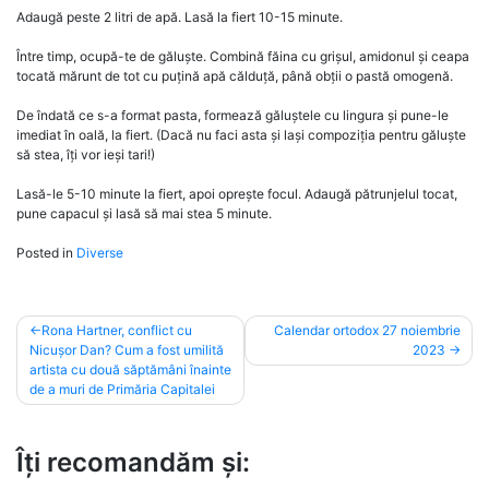
Adaugă peste 2 litri de apă. Lasă la fiert 10-15 minute.
Între timp, ocupă-te de găluște. Combină făina cu grișul, amidonul și ceapa
tocată mărunt de tot cu puțină apă călduță, până obții o pastă omogenă.
De îndată ce s-a format pasta, formează găluștele cu lingura și pune-le
imediat în oală, la fiert. (Dacă nu faci asta și lași compoziția pentru găluște
să stea, îți vor ieși tari!)
Lasă-le 5-10 minute la fiert, apoi oprește focul. Adaugă pătrunjelul tocat,
pune capacul și lasă să mai stea 5 minute.
Posted in
Diverse
Post
Rona Hartner, conflict cu
Calendar ortodox 27 noiembrie
Nicușor Dan? Cum a fost umilită
2023
navigation
artista cu două săptămâni înainte
de a muri de Primăria Capitalei
Îți recomandăm și: