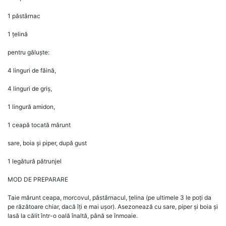
1 păstârnac
1 țelină
pentru găluște:
4 linguri de făină,
4 linguri de griș,
1 lingură amidon,
1 ceapă tocată mărunt
sare, boia și piper, după gust
1 legătură pătrunjel
MOD DE PREPARARE
Taie mărunt ceapa, morcovul, păstârnacul, țelina (pe ultimele 3 le poți da
pe răzătoare chiar, dacă îți e mai ușor). Asezonează cu sare, piper și boia și
lasă la călit într-o oală înaltă, până se înmoaie.