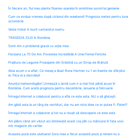
În fiecare an, fiul meu planta floarea-soarelui în amintirea surorii lui gemene
Cum va evolua vremea după ciclonul din weekend! Prognoza meteo pentru luna
octombrie
Veste trista! A murit cantaretul nostru
TRAGEDIA ZILEI în România
Sorin Am o problemă gravă cu soția mea
Fecioara La 70 De Ani: Povestea Incredibilă A Unei Femei Fericite
Prajitura de Legume Proaspete din Grădină cu un Strop de Brânză
Abia acum s-a aflat. Ce mesaj a lăsat Rona Hartner cu 1 an înainte de sfârșitul
ei. Fiica ei a dezvăluit
Anunțul meteorologilor! Urmează o iarnă cum n-a mai fost până acum în
România. Cum arată prognoza pentru decembrie, ianuarie și februarie
Întregul internet a colaborat pentru a afla ce este asta. NU o să ghicești
Am găsit asta la un târg de vechituri, dar nu am nicio idee ce ar putea fi. Păreri?
Întregul internet a colaborat și tot nu a reușit să descopere ce este asta
Am plâns când am văzut azi dimineață acest coș plin cu mâncare în fața unui
mic magazin de cartier
Aceasta poză este uluitoare! Sora mea a făcut această poză și nimeni nu a