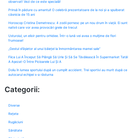
observat! Vezi de ce este specială!
Prinsă în pădure cu amantul! O celebră prezentatoare de la noi și-a spulberat
căsnicia de 15 ani
Horoscop Cristina Demetrescu: 4 zodii pornesc pe un nou drum în viață. Ei sunt
nativii care vor avea provocări grele de trecut
Usturoiul, un elixir pentru orhidee. Într-o lună vei avea o mulţime de flori
frumoase!
„Gestul sfâșietor al unui băiețel la înmormântarea mamei sale”
Fiica Lui A Început Să Plângă Să Urle Și Să Se Tăvălească În Supermarket Tatăl
A Așezat-O Între Picioarele Lui Și A
Doliu în lumea sportului după un cumplit accident. Trei sportivi au murit după ce
autocarul echipei s-a răsturna
Categorii:
Diverse
Rețete
Rugăciuni
Sănătate