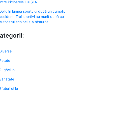
Între Picioarele Lui Și A
Doliu în lumea sportului după un cumplit
accident. Trei sportivi au murit după ce
autocarul echipei s-a răsturna
ategorii:
Diverse
Rețete
Rugăciuni
Sănătate
Sfaturi utile