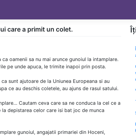
i care a primit un colet.
Î
a ca oamenii sa nu mai arunce gunoiul la intamplare.
rile pe unde apuca, le trimite inapoi prin posta.
t ca sunt ajutoare de la Uniunea Europeana si au
dupa ce au deschis coletele, au ajuns de rasul satului.
amplare… Cautam ceva care sa ne conduca la cel ce a
la depistarea celor care isi bat joc de munca
plare gunoiul, angajatii primariei din Hoceni,