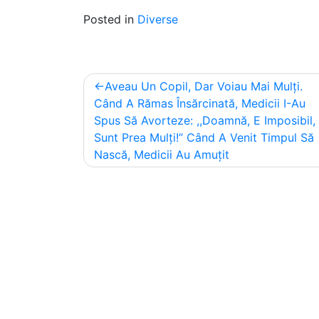
Posted in
Diverse
Post
Aveau Un Copil, Dar Voiau Mai Mulți.
navigation
Când A Rămas Însărcinată, Medicii I-Au
Spus Să Avorteze: ,,Doamnă, E Imposibil,
Sunt Prea Mulți!” Când A Venit Timpul Să
Nască, Medicii Au Amuțit