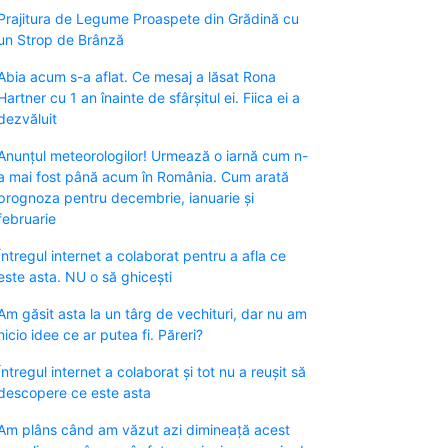
Prajitura de Legume Proaspete din Grădină cu
un Strop de Brânză
Abia acum s-a aflat. Ce mesaj a lăsat Rona
Hartner cu 1 an înainte de sfârșitul ei. Fiica ei a
dezvăluit
Anunțul meteorologilor! Urmează o iarnă cum n-
a mai fost până acum în România. Cum arată
prognoza pentru decembrie, ianuarie și
februarie
Întregul internet a colaborat pentru a afla ce
este asta. NU o să ghicești
Am găsit asta la un târg de vechituri, dar nu am
nicio idee ce ar putea fi. Păreri?
Întregul internet a colaborat și tot nu a reușit să
descopere ce este asta
Am plâns când am văzut azi dimineață acest