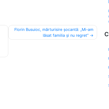
Florin Busuioc, mărturisire șocantă: „Mi-am
C
lăsat familia și nu regret”