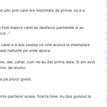
n plic prin care era instiintata de primar ca a a
a fost majora cand au desfacut pachetele si au
scut…”
De cand s-a dus vestea ca cine arunca la intamplare
lasa resturile pe unde apuca.
ole, ulei, zahar, cum ne-au dat prima data. Si am avut
imic de-atunci.
a pe picior gresit.
rimis pachetul acasa. Foarte bine. Au dus gunoiul la