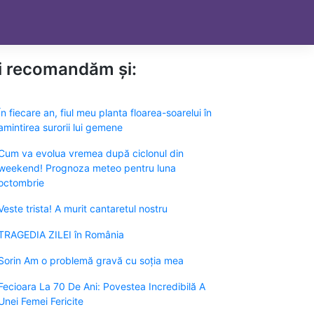
ți recomandăm și:
În fiecare an, fiul meu planta floarea-soarelui în
amintirea surorii lui gemene
Cum va evolua vremea după ciclonul din
weekend! Prognoza meteo pentru luna
octombrie
Veste trista! A murit cantaretul nostru
TRAGEDIA ZILEI în România
Sorin Am o problemă gravă cu soția mea
Fecioara La 70 De Ani: Povestea Incredibilă A
Unei Femei Fericite