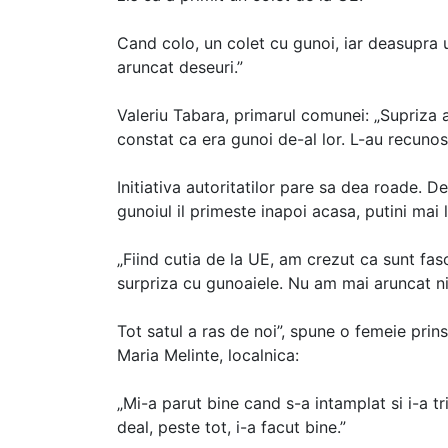
Cand colo, un colet cu gunoi, iar deasupra u
aruncat deseuri.”
Valeriu Tabara, primarul comunei: „Supriza 
constat ca era gunoi de-al lor. L-au recuno
Initiativa autoritatilor pare sa dea roade. 
gunoiul il primeste inapoi acasa, putini mai 
„Fiind cutia de la UE, am crezut ca sunt fas
surpriza cu gunoaiele. Nu am mai aruncat n
Tot satul a ras de noi”, spune o femeie prins
Maria Melinte, localnica:
„Mi-a parut bine cand s-a intamplat si i-a t
deal, peste tot, i-a facut bine.”