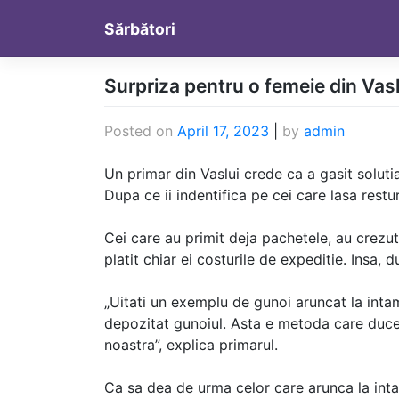
Skip
Sărbători
to
content
Surpriza pentru o femeie din Vaslu
Posted on
April 17, 2023
|
by
admin
Un primar din Vaslui crede ca a gasit soluti
Dupa ce ii indentifica pe cei care lasa restu
Cei care au primit deja pachetele, au crezu
platit chiar ei costurile de expeditie. Insa, 
„Uitati un exemplu de gunoi aruncat la int
depozitat gunoiul. Asta e metoda care duce 
noastra”, explica primarul.
Ca sa dea de urma celor care arunca la intam