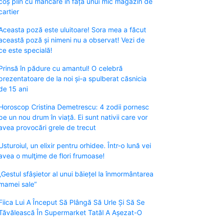
coș plin cu mâncare în fața unui mic magazin de
cartier
Aceasta poză este uluitoare! Sora mea a făcut
această poză și nimeni nu a observat! Vezi de
ce este specială!
Prinsă în pădure cu amantul! O celebră
prezentatoare de la noi și-a spulberat căsnicia
de 15 ani
Horoscop Cristina Demetrescu: 4 zodii pornesc
pe un nou drum în viață. Ei sunt nativii care vor
avea provocări grele de trecut
Usturoiul, un elixir pentru orhidee. Într-o lună vei
avea o mulţime de flori frumoase!
„Gestul sfâșietor al unui băiețel la înmormântarea
mamei sale”
Fiica Lui A Început Să Plângă Să Urle Și Să Se
Tăvălească În Supermarket Tatăl A Așezat-O