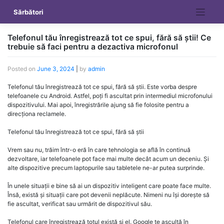
Skip
Sărbători
to
content
Telefonul tău înregistrează tot ce spui, fără să știi! Ce
trebuie să faci pentru a dezactiva microfonul
Posted on
June 3, 2024
|
by
admin
Telefonul tău înregistrează tot ce spui, fără să știi. Este vorba despre
telefoanele cu Android. Astfel, poți fi ascultat prin intermediul microfonului
dispozitivului. Mai apoi, înregistrările ajung să fie folosite pentru a
direcționa reclamele.
Telefonul tău înregistrează tot ce spui, fără să știi
Vrem sau nu, trăim într-o eră în care tehnologia se află în continuă
dezvoltare, iar telefoanele pot face mai multe decât acum un deceniu. Și
alte dispozitive precum laptopurile sau tabletele ne-ar putea surprinde.
În unele situații e bine să ai un dispozitiv inteligent care poate face multe.
Însă, există și situații care pot devenii neplăcute. Nimeni nu își dorește să
fie ascultat, verificat sau urmărit de dispozitivul său.
Telefonul care înregistrează totul există și el. Google te ascultă în