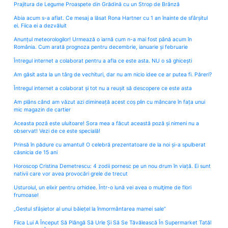
Prajitura de Legume Proaspete din Grădină cu un Strop de Brânză
Abia acum s-a aflat. Ce mesaj a lăsat Rona Hartner cu 1 an înainte de sfârșitul
ei. Fiica ei a dezvăluit
Anunțul meteorologilor! Urmează o iarnă cum n-a mai fost până acum în
România. Cum arată prognoza pentru decembrie, ianuarie și februarie
Întregul internet a colaborat pentru a afla ce este asta. NU o să ghicești
Am găsit asta la un târg de vechituri, dar nu am nicio idee ce ar putea fi. Păreri?
Întregul internet a colaborat și tot nu a reușit să descopere ce este asta
Am plâns când am văzut azi dimineață acest coș plin cu mâncare în fața unui
mic magazin de cartier
Aceasta poză este uluitoare! Sora mea a făcut această poză și nimeni nu a
observat! Vezi de ce este specială!
Prinsă în pădure cu amantul! O celebră prezentatoare de la noi și-a spulberat
căsnicia de 15 ani
Horoscop Cristina Demetrescu: 4 zodii pornesc pe un nou drum în viață. Ei sunt
nativii care vor avea provocări grele de trecut
Usturoiul, un elixir pentru orhidee. Într-o lună vei avea o mulţime de flori
frumoase!
„Gestul sfâșietor al unui băiețel la înmormântarea mamei sale”
Fiica Lui A Început Să Plângă Să Urle Și Să Se Tăvălească În Supermarket Tatăl