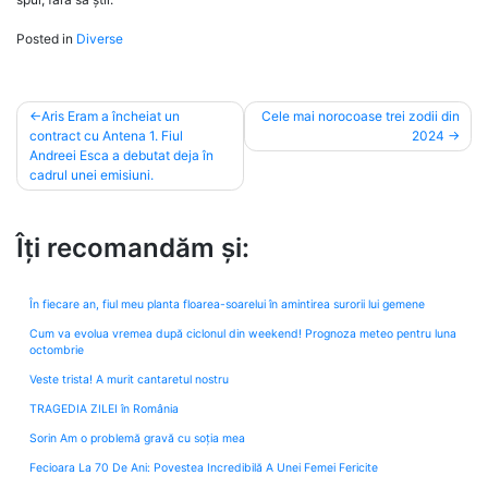
Posted in
Diverse
Post
Aris Eram a încheiat un
Cele mai norocoase trei zodii din
contract cu Antena 1. Fiul
2024
navigation
Andreei Esca a debutat deja în
cadrul unei emisiuni.
Îți recomandăm și:
În fiecare an, fiul meu planta floarea-soarelui în amintirea surorii lui gemene
Cum va evolua vremea după ciclonul din weekend! Prognoza meteo pentru luna
octombrie
Veste trista! A murit cantaretul nostru
TRAGEDIA ZILEI în România
Sorin Am o problemă gravă cu soția mea
Fecioara La 70 De Ani: Povestea Incredibilă A Unei Femei Fericite