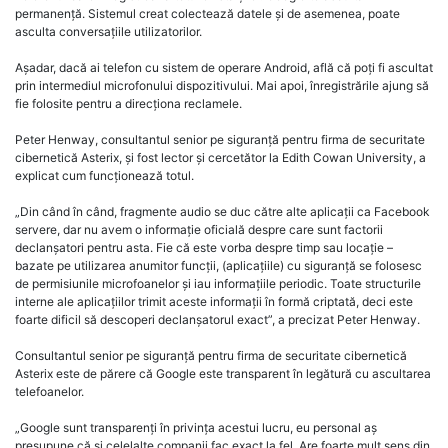
permanență. Sistemul creat colectează datele și de asemenea, poate
asculta conversațiile utilizatorilor.
Așadar, dacă ai telefon cu sistem de operare Android, află că poți fi ascultat
prin intermediul microfonului dispozitivului. Mai apoi, înregistrările ajung să
fie folosite pentru a direcționa reclamele.
Peter Henway, consultantul senior pe siguranță pentru firma de securitate
cibernetică Asterix, și fost lector și cercetător la Edith Cowan University, a
explicat cum funcționează totul.
„Din când în când, fragmente audio se duc către alte aplicații ca Facebook
servere, dar nu avem o informație oficială despre care sunt factorii
declanșatori pentru asta. Fie că este vorba despre timp sau locație –
bazate pe utilizarea anumitor funcții, (aplicațiile) cu siguranță se folosesc
de permisiunile microfoanelor și iau informațiile periodic. Toate structurile
interne ale aplicațiilor trimit aceste informații în formă criptată, deci este
foarte dificil să descoperi declanșatorul exact”, a precizat Peter Henway.
Consultantul senior pe siguranță pentru firma de securitate cibernetică
Asterix este de părere că Google este transparent în legătură cu ascultarea
telefoanelor.
„Google sunt transparenți în privința acestui lucru, eu personal aș
presupune că și celelalte companii fac exact la fel. Are foarte mult sens din