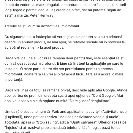
punct de vedere al marketingului, iar contractul pe care îl au cu utilizatorii
lor și legea o permit, deci eu aș crede că o fac, dar nu putem fi siguri de
asta“, a mai zis Peter Henway.
Trebuie să știi cum să dezactivezi microfonul
Cu siguranță ți s-a întâmplat să vorbești cu un prieten sau cu o prietenă
despre un anumit produs, iar mai apoi, pe rețelele sociale ori în browser ți-
au apărut reclame fix la acel produs.
Dacă vrei ca unele lucruri să rămână doar pentru tine, este esențial să știi
cum să dezactivezi microfonul. E bine să fii atent la aplicațiile pe care le
instalezi. O mare parte dintre ele cer permisiunea pentru a accesa
microfonul. Poate fără să vrei ai bifat acest lucru, fără să îi acorzi o mare
importanță.
Dacă vrei însă ca totul să rămână privat, deschide aplicația Google. Atinge
apoi partea de profil din dreapta sus și apoi opțiunea ”Cont Google”. Mai
apoi vei observa o altă opțiune numită ”Date și confidențialitate”.
Urmează o secțiune numită „Web and application activity” (Activitate web
și aplicații), unde poți dezactiva ”Includeți activitatea vocală și audio”.
Totodată, apasă și ”Stop saving”, adică ”Opriți salvarea”. Ulterior apasă pe
”Înțeles” și ai rezolvat problema dacă telefonul tău înregistrează tot ce
spui, fără să știi.