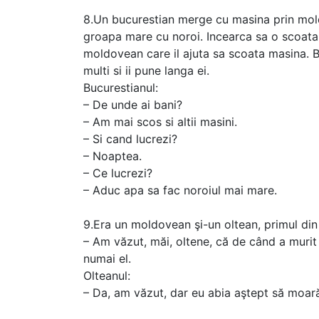
8.Un bucurestian merge cu masina prin mold
groapa mare cu noroi. Incearca sa o scoat
moldovean care il ajuta sa scoata masina. Bu
multi si ii pune langa ei.
Bucurestianul:
– De unde ai bani?
– Am mai scos si altii masini.
– Si cand lucrezi?
– Noaptea.
– Ce lucrezi?
– Aduc apa sa fac noroiul mai mare.
9.Era un moldovean şi-un oltean, primul din V
– Am văzut, măi, oltene, că de când a murit 
numai el.
Olteanul:
– Da, am văzut, dar eu abia aştept să moară