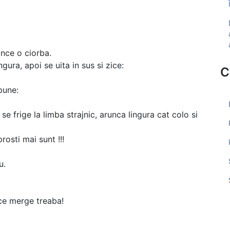
nce o ciorba.
gura, apoi se uita in sus si zice:
C
spune:
, se frige la limba strajnic, arunca lingura cat colo si
rosti mai sunt !!!
u.
i ce merge treaba!