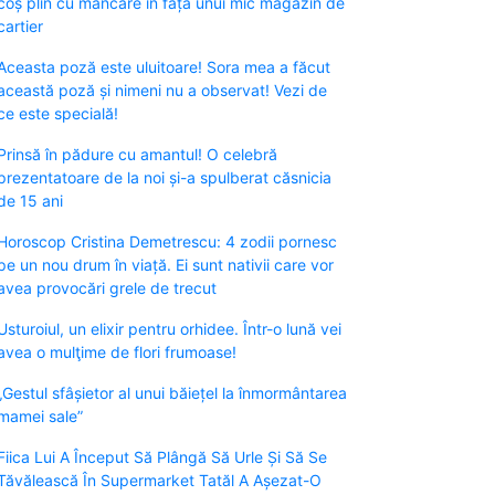
coș plin cu mâncare în fața unui mic magazin de
cartier
Aceasta poză este uluitoare! Sora mea a făcut
această poză și nimeni nu a observat! Vezi de
ce este specială!
Prinsă în pădure cu amantul! O celebră
prezentatoare de la noi și-a spulberat căsnicia
de 15 ani
Horoscop Cristina Demetrescu: 4 zodii pornesc
pe un nou drum în viață. Ei sunt nativii care vor
avea provocări grele de trecut
Usturoiul, un elixir pentru orhidee. Într-o lună vei
avea o mulţime de flori frumoase!
„Gestul sfâșietor al unui băiețel la înmormântarea
mamei sale”
Fiica Lui A Început Să Plângă Să Urle Și Să Se
Tăvălească În Supermarket Tatăl A Așezat-O