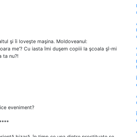
tul şi îi loveşte maşina. Moldoveanul:
ăşioara me’? Cu iasta îmi duşem copiii la şcoala şî-mi
a ta nu?!
orice eveniment?
****
riență bizară, în timp ce una dintre prostituate se