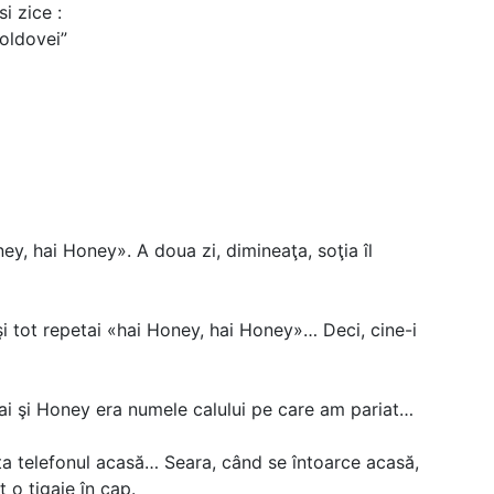
i zice :
oldovei”
y, hai Honey». A doua zi, dimineaţa, soţia îl
şi tot repetai «hai Honey, hai Honey»… Deci, cine-i
 cai şi Honey era numele calului pe care am pariat…
 uita telefonul acasă… Seara, când se întoarce acasă,
t o tigaie în cap.