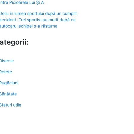
Între Picioarele Lui Și A
Doliu în lumea sportului după un cumplit
accident. Trei sportivi au murit după ce
autocarul echipei s-a răsturna
ategorii:
Diverse
Rețete
Rugăciuni
Sănătate
Sfaturi utile