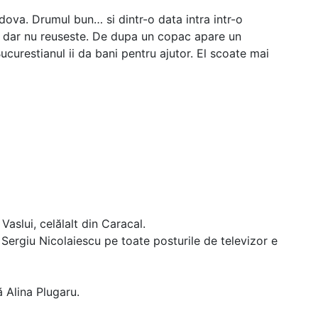
ova. Drumul bun… si dintr-o data intra intr-o
a dar nu reuseste. De dupa un copac apare un
curestianul ii da bani pentru ajutor. El scoate mai
aslui, celălalt din Caracal.
Sergiu Nicolaiescu pe toate posturile de televizor e
 Alina Plugaru.