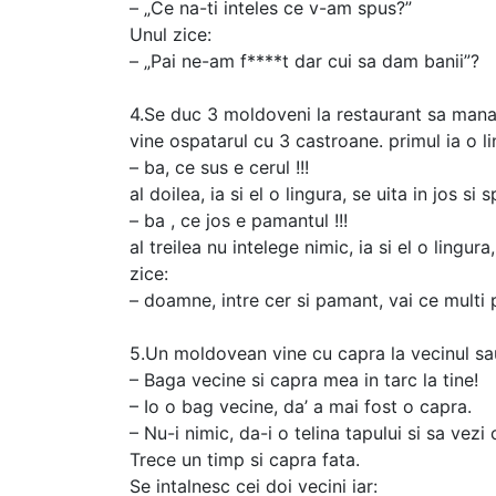
– „Ce na-ti inteles ce v-am spus?”
Unul zice:
– „Pai ne-am f****t dar cui sa dam banii”?
4.Se duc 3 moldoveni la restaurant sa mana
vine ospatarul cu 3 castroane. primul ia o lin
– ba, ce sus e cerul !!!
al doilea, ia si el o lingura, se uita in jos si 
– ba , ce jos e pamantul !!!
al treilea nu intelege nimic, ia si el o lingura
zice:
– doamne, intre cer si pamant, vai ce multi p
5.Un moldovean vine cu capra la vecinul sa
– Baga vecine si capra mea in tarc la tine!
– Io o bag vecine, da’ a mai fost o capra.
– Nu-i nimic, da-i o telina tapului si sa vez
Trece un timp si capra fata.
Se intalnesc cei doi vecini iar: