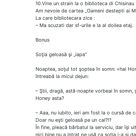
10.Vine un strain la o biblioteca di Chisinau s
Am nevoie de cartea „Oameni destepti ai M
La care bibliotecara zice :
– Ma scuzati dar sf-urile e la al doilea etaj.
Bonus
Soţia geloasă şi „iapa”
Noaptea, soţul tot şoptea în somn: «hai Hone
întreabă la micul dejun:
– Ştii, dragă, astă-noapte vorbeai în somn, 
Honey asta?
– Aaa, nu iubito, ieri am fost la o cursă de
Doar nu eşti geloasă pe un cal?!?
În fine, pleacă bărbatul la serviciu, dar îşi
nici bine nu a intrat pe uşă ca soţia i-a şi da