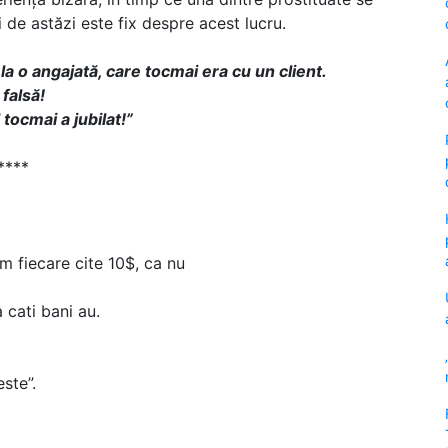
ei de astăzi este fix despre acest lucru.
la o angajată, care tocmai era cu un client.
 falsă!
tocmai a jubilat!”
****
m fiecare cite 10$, ca nu
 cati bani au.
este”.