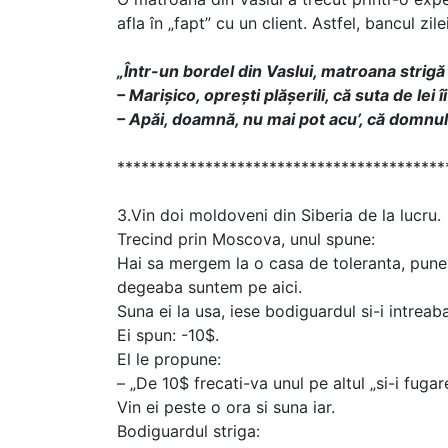
afla în „fapt” cu un client. Astfel, bancul zil
„Într-un bordel din Vaslui, matroana strigă 
– Marișico, oprești plășerili, că suta de lei îi
– Apăi, doamnă, nu mai pot acu’, că domnul 
*****************************************
3.Vin doi moldoveni din Siberia de la lucru.
Trecind prin Moscova, unul spune:
Hai sa mergem la o casa de toleranta, pune
degeaba suntem pe aici.
Suna ei la usa, iese bodiguardul si-i intreaba
Ei spun: -10$.
El le propune:
– „De 10$ frecati-va unul pe altul „si-i fugar
Vin ei peste o ora si suna iar.
Bodiguardul striga: