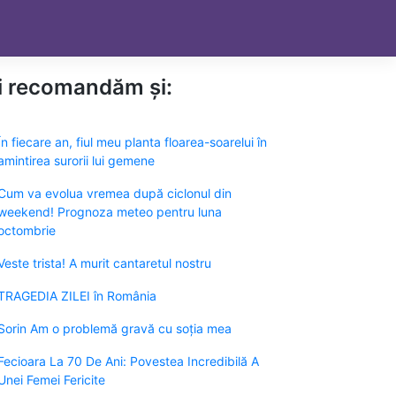
ți recomandăm și:
În fiecare an, fiul meu planta floarea-soarelui în
amintirea surorii lui gemene
Cum va evolua vremea după ciclonul din
weekend! Prognoza meteo pentru luna
octombrie
Veste trista! A murit cantaretul nostru
TRAGEDIA ZILEI în România
Sorin Am o problemă gravă cu soția mea
Fecioara La 70 De Ani: Povestea Incredibilă A
Unei Femei Fericite