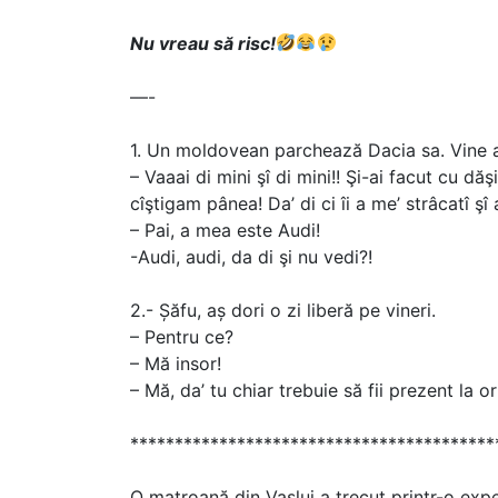
Nu vreau să risc!
––-
1. Un moldovean parchează Dacia sa. Vine al
– Vaaai di mini şî di mini!! Şi-ai facut cu d
cîştigam pânea! Da’ di ci îi a me’ strâcatî şî 
– Pai, a mea este Audi!
-Audi, audi, da di şi nu vedi?!
2.- Șăfu, aș dori o zi liberă pe vineri.
– Pentru ce?
– Mă insor!
– Mă, da’ tu chiar trebuie să fii prezent la 
*****************************************
O matroană din Vaslui a trecut printr-o expe