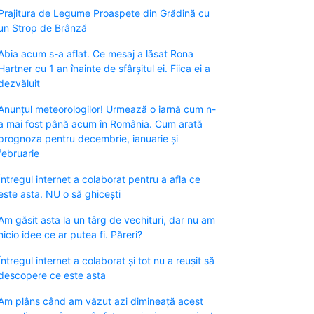
Prajitura de Legume Proaspete din Grădină cu
un Strop de Brânză
Abia acum s-a aflat. Ce mesaj a lăsat Rona
Hartner cu 1 an înainte de sfârșitul ei. Fiica ei a
dezvăluit
Anunțul meteorologilor! Urmează o iarnă cum n-
a mai fost până acum în România. Cum arată
prognoza pentru decembrie, ianuarie și
februarie
Întregul internet a colaborat pentru a afla ce
este asta. NU o să ghicești
Am găsit asta la un târg de vechituri, dar nu am
nicio idee ce ar putea fi. Păreri?
Întregul internet a colaborat și tot nu a reușit să
descopere ce este asta
Am plâns când am văzut azi dimineață acest