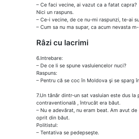
– Ce faci vecine, ai vazut ca a fatat capra?
Nici un raspuns.
– Ce-i vecine, de ce nu-mi raspunzi, te-ai 
– Cum sa nu ma supar, ca acum nevasta m-a
Râzi cu lacrimi
6.Intrebare:
– De ce li se spune vasluiencelor nuci?
Raspuns:
– Pentru că se coc în Moldova şi se sparg în 
7.Un tânăr dintr-un sat vasluian este dus la
contraventională , întrucât era băut.
– Nu e adevărat, nu eram beat. Am avut de
oprit din băut.
Politistul:
– Tentativa se pedepseşte.