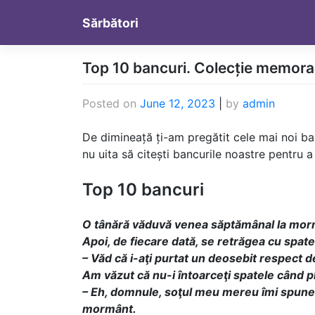
Skip
Sărbători
to
content
Top 10 bancuri. Colecție memora
Posted on
June 12, 2023
|
by
admin
De dimineață ți-am pregătit cele mai noi ban
nu uita să citești bancurile noastre pentru a
Top 10 bancuri
O tânără văduvă venea săptămânal la mormâ
Apoi, de fiecare dată, se retrăgea cu spat
– Văd că i-aţi purtat un deosebit respect 
Am văzut că nu-i întoarceţi spatele când p
– Eh, domnule, soţul meu mereu îmi spunea 
mormânt.