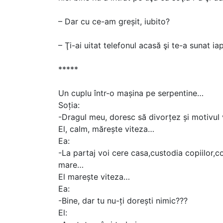
– Dar cu ce-am greșit, iubito?
– Ţi-ai uitat telefonul acasă şi te-a sunat 
*****
Un cuplu într-o mașina pe serpentine…
Soția:
-Dragul meu, doresc să divorțez și motivul 
El, calm, mărește viteza…
Ea:
-La partaj voi cere casa,custodia copiilor,c
mare…
El marește viteza…
Ea:
-Bine, dar tu nu-ți dorești nimic???
El: