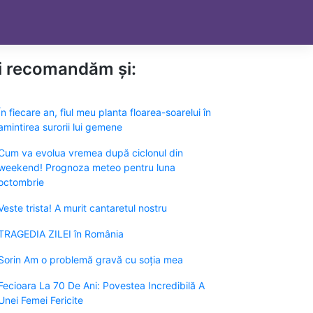
ți recomandăm și:
În fiecare an, fiul meu planta floarea-soarelui în
amintirea surorii lui gemene
Cum va evolua vremea după ciclonul din
weekend! Prognoza meteo pentru luna
octombrie
Veste trista! A murit cantaretul nostru
TRAGEDIA ZILEI în România
Sorin Am o problemă gravă cu soția mea
Fecioara La 70 De Ani: Povestea Incredibilă A
Unei Femei Fericite