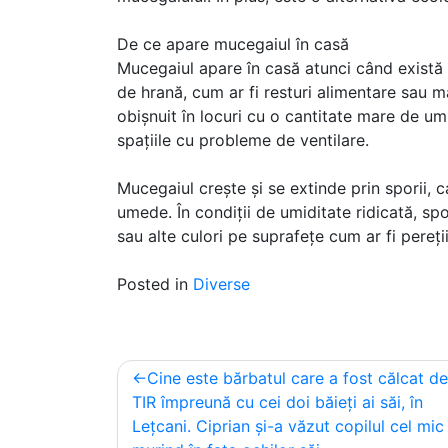
De ce apare mucegaiul în casă
Mucegaiul apare în casă atunci când există 
de hrană, cum ar fi resturi alimentare sau 
obișnuit în locuri cu o cantitate mare de umid
spațiile cu probleme de ventilare.
Mucegaiul crește și se extinde prin sporii, c
umede. În condiții de umiditate ridicată, sp
sau alte culori pe suprafețe cum ar fi pereți
Posted in
Diverse
Post
Cine este bărbatul care a fost călcat de
navigation
TIR împreună cu cei doi băieți ai săi, în
Lețcani. Ciprian și-a văzut copilul cel mic