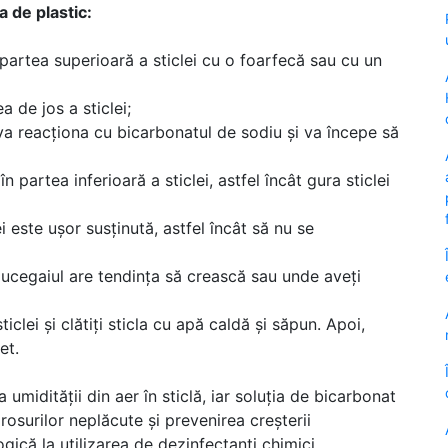
la de plastic:
ți partea superioară a sticlei cu o foarfecă sau cu un
a de jos a sticlei;
l va reacționa cu bicarbonatul de sodiu și va începe să
n partea inferioară a sticlei, astfel încât gura sticlei
i este ușor susținută, astfel încât să nu se
 mucegaiul are tendința să crească sau unde aveți
iclei și clătiți sticla cu apă caldă și săpun. Apoi,
et.
midității din aer în sticlă, iar soluția de bicarbonat
rosurilor neplăcute și prevenirea creșterii
ogică la utilizarea de dezinfectanți chimici.