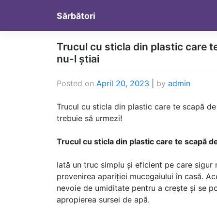
Skip
Sărbători
to
content
Trucul cu sticla din plastic care
nu-l știai
Posted on
April 20, 2023
|
by
admin
Trucul cu sticla din plastic care te scapă de
trebuie să urmezi!
Trucul cu sticla din plastic care te scapă 
Iată un truc simplu și eficient pe care sigur n
prevenirea apariției mucegaiului în casă. A
nevoie de umiditate pentru a crește și se po
apropierea sursei de apă.