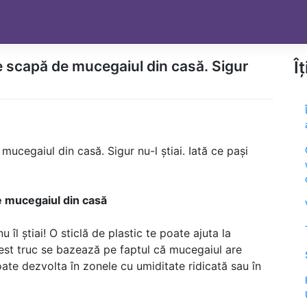
 te scapă de mucegaiul din casă. Sigur
Î
 mucegaiul din casă. Sigur nu-l știai. Iată ce pași
de mucegaiul din casă
u îl știai! O sticlă de plastic te poate ajuta la
cest truc se bazează pe faptul că mucegaiul are
ate dezvolta în zonele cu umiditate ridicată sau în