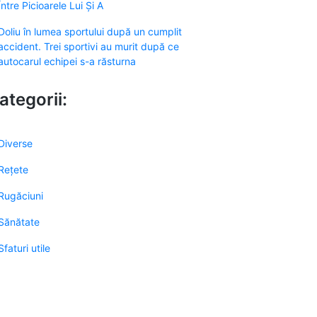
Între Picioarele Lui Și A
Doliu în lumea sportului după un cumplit
accident. Trei sportivi au murit după ce
autocarul echipei s-a răsturna
ategorii:
Diverse
Rețete
Rugăciuni
Sănătate
Sfaturi utile