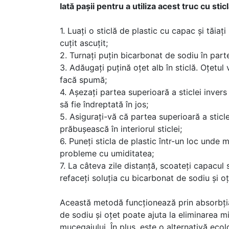
Iată pașii pentru a utiliza acest truc cu stic
1. Luați o sticlă de plastic cu capac și tăia
cuțit ascuțit;
2. Turnați puțin bicarbonat de sodiu în parte
3. Adăugați puțină oțet alb în sticlă. Oțetu
facă spumă;
4. Așezați partea superioară a sticlei invers î
să fie îndreptată în jos;
5. Asigurați-vă că partea superioară a sticle
prăbușească în interiorul sticlei;
6. Puneți sticla de plastic într-un loc unde
probleme cu umiditatea;
7. La câteva zile distanță, scoateți capacul st
refaceți soluția cu bicarbonat de sodiu și oț
Această metodă funcționează prin absorbția u
de sodiu și oțet poate ajuta la eliminarea mi
mucegaiului. În plus, este o alternativă ecol