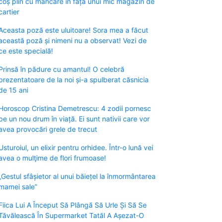
coș plin cu mâncare în fața unui mic magazin de
cartier
Aceasta poză este uluitoare! Sora mea a făcut
această poză și nimeni nu a observat! Vezi de
ce este specială!
Prinsă în pădure cu amantul! O celebră
prezentatoare de la noi și-a spulberat căsnicia
de 15 ani
Horoscop Cristina Demetrescu: 4 zodii pornesc
pe un nou drum în viață. Ei sunt nativii care vor
avea provocări grele de trecut
Usturoiul, un elixir pentru orhidee. Într-o lună vei
avea o mulţime de flori frumoase!
„Gestul sfâșietor al unui băiețel la înmormântarea
mamei sale”
Fiica Lui A Început Să Plângă Să Urle Și Să Se
Tăvălească În Supermarket Tatăl A Așezat-O