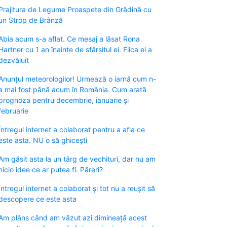
Prajitura de Legume Proaspete din Grădină cu
un Strop de Brânză
Abia acum s-a aflat. Ce mesaj a lăsat Rona
Hartner cu 1 an înainte de sfârșitul ei. Fiica ei a
dezvăluit
Anunțul meteorologilor! Urmează o iarnă cum n-
a mai fost până acum în România. Cum arată
prognoza pentru decembrie, ianuarie și
februarie
Întregul internet a colaborat pentru a afla ce
este asta. NU o să ghicești
Am găsit asta la un târg de vechituri, dar nu am
nicio idee ce ar putea fi. Păreri?
Întregul internet a colaborat și tot nu a reușit să
descopere ce este asta
Am plâns când am văzut azi dimineață acest