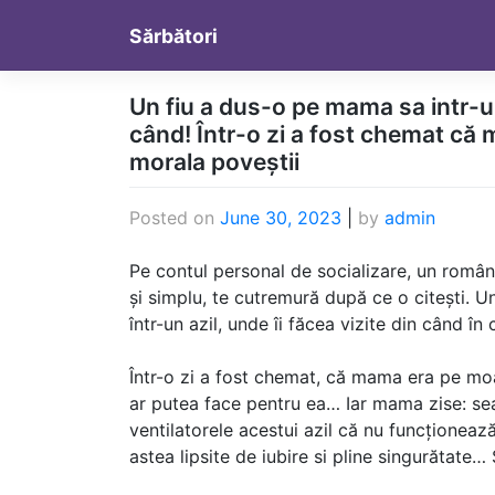
Skip
Sărbători
to
content
Un fiu a dus-o pe mama sa intr-un 
când! Într-o zi a fost chemat că
morala poveștii
Posted on
June 30, 2023
|
by
admin
Pe contul personal de socializare, un român 
și simplu, te cutremură după ce o citești. 
într-un azil, unde îi făcea vizite din când î
Într-o zi a fost chemat, că mama era pe moa
ar putea face pentru ea… Iar mama zise: seam
ventilatorele acestui azil că nu funcționeaz
astea lipsite de iubire si pline singurătate…