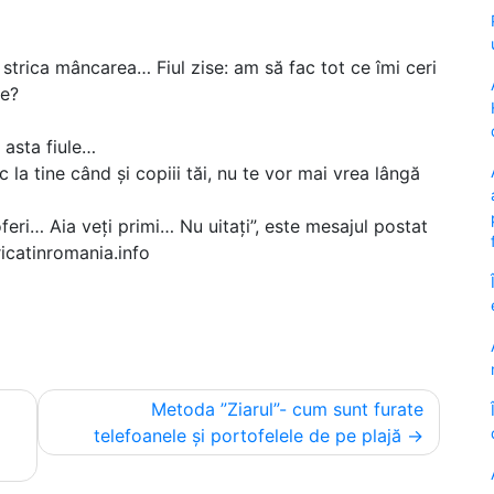
trica mâncarea… Fiul zise: am să fac tot ce îmi ceri
te?
 asta fiule…
a tine când și copiii tăi, nu te vor mai vrea lângă
feri… Aia veți primi… Nu uitați”, este mesajul postat
ricatinromania.info
Metoda ”Ziarul”- cum sunt furate
telefoanele și portofelele de pe plajă