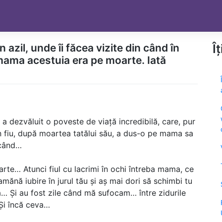
azil, unde îi făcea vizite din când în
Î
 mama acestuia era pe moarte. Iată
a dezvăluit o poveste de viață incredibilă, care, pur
Un fiu, după moartea tatălui său, a dus-o pe mama sa
n când…
rte… Atunci fiul cu lacrimi în ochi întreba mama, ce
ănă iubire în jurul tău și aș mai dori să schimbi tu
ă… Și au fost zile când mă sufocam… între zidurile
 Și încă ceva…