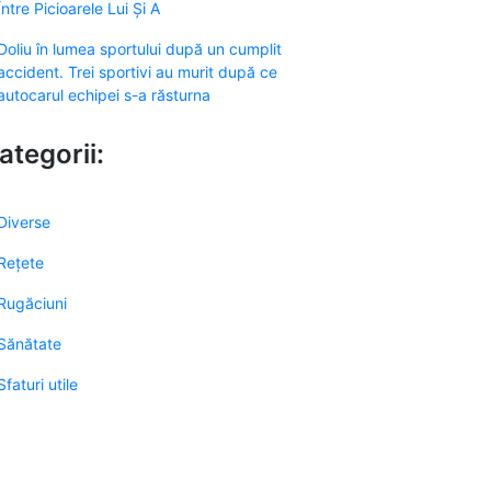
Între Picioarele Lui Și A
Doliu în lumea sportului după un cumplit
accident. Trei sportivi au murit după ce
autocarul echipei s-a răsturna
ategorii:
Diverse
Rețete
Rugăciuni
Sănătate
Sfaturi utile