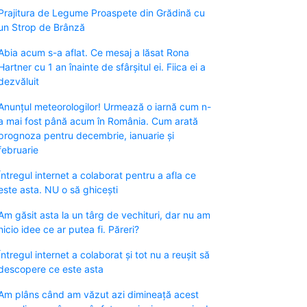
Prajitura de Legume Proaspete din Grădină cu
un Strop de Brânză
Abia acum s-a aflat. Ce mesaj a lăsat Rona
Hartner cu 1 an înainte de sfârșitul ei. Fiica ei a
dezvăluit
Anunțul meteorologilor! Urmează o iarnă cum n-
a mai fost până acum în România. Cum arată
prognoza pentru decembrie, ianuarie și
februarie
Întregul internet a colaborat pentru a afla ce
este asta. NU o să ghicești
Am găsit asta la un târg de vechituri, dar nu am
nicio idee ce ar putea fi. Păreri?
Întregul internet a colaborat și tot nu a reușit să
descopere ce este asta
Am plâns când am văzut azi dimineață acest