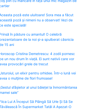
coș plin cu mâncare în fața unui mic magazin de
cartier
Aceasta poză este uluitoare! Sora mea a făcut
această poză și nimeni nu a observat! Vezi de
ce este specială!
Prinsă în pădure cu amantul! O celebră
prezentatoare de la noi și-a spulberat căsnicia
de 15 ani
Horoscop Cristina Demetrescu: 4 zodii pornesc
pe un nou drum în viață. Ei sunt nativii care vor
avea provocări grele de trecut
Usturoiul, un elixir pentru orhidee. Într-o lună vei
avea o mulţime de flori frumoase!
„Gestul sfâșietor al unui băiețel la înmormântarea
mamei sale”
Fiica Lui A Început Să Plângă Să Urle Și Să Se
Tăvălească În Supermarket Tatăl A Așezat-O