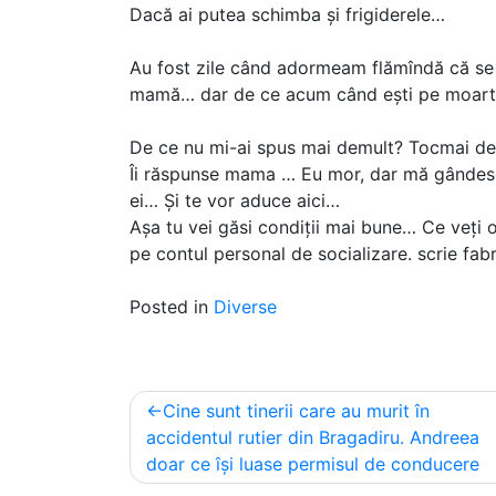
Dacă ai putea schimba și frigiderele…
Au fost zile când adormeam flămîndă că se s
mamă… dar de ce acum când ești pe moar
De ce nu mi-ai spus mai demult? Tocmai de
Îi răspunse mama … Eu mor, dar mă gândesc l
ei… Și te vor aduce aici…
Așa tu vei găsi condiții mai bune… Ce veți o
pe contul personal de socializare. scrie fab
Posted in
Diverse
Post
Cine sunt tinerii care au murit în
navigation
accidentul rutier din Bragadiru. Andreea
doar ce își luase permisul de conducere