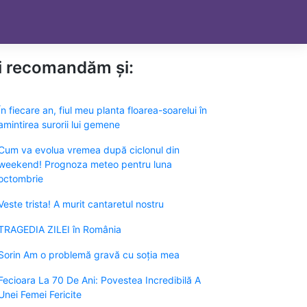
ți recomandăm și:
În fiecare an, fiul meu planta floarea-soarelui în
amintirea surorii lui gemene
Cum va evolua vremea după ciclonul din
weekend! Prognoza meteo pentru luna
octombrie
Veste trista! A murit cantaretul nostru
TRAGEDIA ZILEI în România
Sorin Am o problemă gravă cu soția mea
Fecioara La 70 De Ani: Povestea Incredibilă A
Unei Femei Fericite