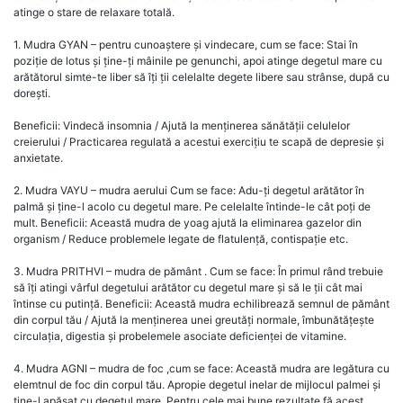
atinge o stare de relaxare totală.
1. Mudra GYAN – pentru cunoaștere și vindecare, cum se face: Stai în
poziție de lotus și ține-ți mâinile pe genunchi, apoi atinge degetul mare cu
arătătorul simte-te liber să îți ții celelalte degete libere sau strânse, după cu
dorești.
Beneficii: Vindecă insomnia / Ajută la menținerea sănătății celulelor
creierului / Practicarea regulată a acestui exercițiu te scapă de depresie și
anxietate.
2. Mudra VAYU – mudra aerului Cum se face: Adu-ți degetul arătător în
palmă și ține-l acolo cu degetul mare. Pe celelalte întinde-le cât poți de
mult. Beneficii: Această mudra de yoag ajută la eliminarea gazelor din
organism / Reduce problemele legate de flatulență, contispație etc.
3. Mudra PRITHVI – mudra de pământ . Cum se face: În primul rând trebuie
să îți atingi vârful degetului arătător cu degetul mare și să le ții cât mai
întinse cu putință. Beneficii: Această mudra echilibrează semnul de pământ
din corpul tău / Ajută la menținerea unei greutăți normale, îmbunătățește
circulația, digestia și probelemele asociate deficienței de vitamine.
4. Mudra AGNI – mudra de foc ,cum se face: Această mudra are legătura cu
elemtnul de foc din corpul tău. Apropie degetul inelar de mijlocul palmei și
ține-l apăsat cu degetul mare. Pentru cele mai bune rezultate fă acest