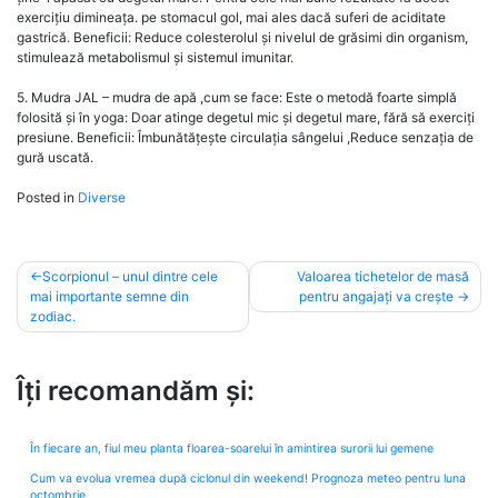
exercițiu dimineața. pe stomacul gol, mai ales dacă suferi de aciditate
gastrică. Beneficii: Reduce colesterolul și nivelul de grăsimi din organism,
stimulează metabolismul și sistemul imunitar.
5. Mudra JAL – mudra de apă ,cum se face: Este o metodă foarte simplă
folosită și în yoga: Doar atinge degetul mic și degetul mare, fără să exerciți
presiune. Beneficii: Îmbunătățește circulația sângelui ,Reduce senzația de
gură uscată.
Posted in
Diverse
Post
Scorpionul – unul dintre cele
Valoarea tichetelor de masă
mai importante semne din
pentru angajați va crește
navigation
zodiac.
Îți recomandăm și:
În fiecare an, fiul meu planta floarea-soarelui în amintirea surorii lui gemene
Cum va evolua vremea după ciclonul din weekend! Prognoza meteo pentru luna
octombrie