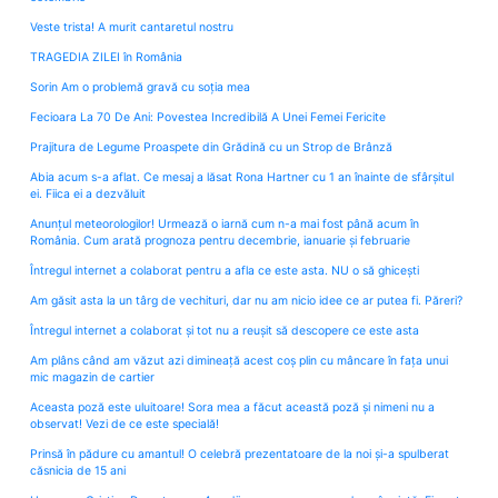
Veste trista! A murit cantaretul nostru
TRAGEDIA ZILEI în România
Sorin Am o problemă gravă cu soția mea
Fecioara La 70 De Ani: Povestea Incredibilă A Unei Femei Fericite
Prajitura de Legume Proaspete din Grădină cu un Strop de Brânză
Abia acum s-a aflat. Ce mesaj a lăsat Rona Hartner cu 1 an înainte de sfârșitul
ei. Fiica ei a dezvăluit
Anunțul meteorologilor! Urmează o iarnă cum n-a mai fost până acum în
România. Cum arată prognoza pentru decembrie, ianuarie și februarie
Întregul internet a colaborat pentru a afla ce este asta. NU o să ghicești
Am găsit asta la un târg de vechituri, dar nu am nicio idee ce ar putea fi. Păreri?
Întregul internet a colaborat și tot nu a reușit să descopere ce este asta
Am plâns când am văzut azi dimineață acest coș plin cu mâncare în fața unui
mic magazin de cartier
Aceasta poză este uluitoare! Sora mea a făcut această poză și nimeni nu a
observat! Vezi de ce este specială!
Prinsă în pădure cu amantul! O celebră prezentatoare de la noi și-a spulberat
căsnicia de 15 ani