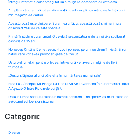
Întregul internet a colaborat și tot nu a reușit să descopere ce este asta
Am plâns când am văzut azi dimineață acest coș plin cu mâncare în fața unui
mic magazin de cartier
Aceasta poză este uluitoare! Sora mea a făcut această poză și nimeni nu a
observat! Vezi de ce este specială!
Prinsă în pădure cu amantul! O celebră prezentatoare de la noi și-a spulberat
căsnicia de 15 ani
Horoscop Cristina Demetrescu: 4 zodii pornesc pe un nou drum în viață. Ei sunt
nativii care vor avea provocări grele de trecut
Usturoiul, un elixir pentru orhidee. Într-o lună vei avea o mulţime de flori
frumoase!
„Gestul sfâșietor al unui băiețel la înmormântarea mamei sale”
Fiica Lui A Început Să Plângă Să Urle Și Să Se Tăvălească În Supermarket Tatăl
A Așezat-O Între Picioarele Lui Și A
Doliu în lumea sportului după un cumplit accident. Trei sportivi au murit după ce
autocarul echipei s-a răsturna
Categorii:
Diverse