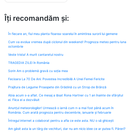
Îți recomandăm și:
În fiecare an, fiul meu planta floarea-soarelui în amintirea surorii lui gemene
Cum va evolua vremea după ciclonul din weekend! Prognoza meteo pentru luna
octombrie
Veste trista! A murit cantaretul nostru
TRAGEDIA ZILEI în România
Sorin Am o problemă gravă cu soția mea
Fecioara La 70 De Ani: Povestea Incredibilă A Unei Femei Fericite
Prajitura de Legume Proaspete din Grădină cu un Strop de Brânză
Abia acum s-a aflat. Ce mesaj a lăsat Rona Hartner cu 1 an înainte de sfârșitul
ei. Fiica ei a dezvăluit
Anunțul meteorologilor! Urmează o iarnă cum n-a mai fost până acum în
România. Cum arată prognoza pentru decembrie, ianuarie și februarie
Întregul internet a colaborat pentru a afla ce este asta. NU o să ghicești
Am găsit asta la un târg de vechituri, dar nu am nicio idee ce ar putea fi. Păreri?