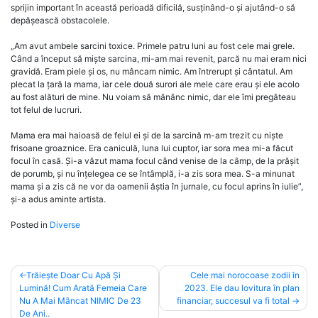
sprijin important în această perioadă dificilă, susținând-o și ajutând-o să
depășească obstacolele.
„Am avut ambele sarcini toxice. Primele patru luni au fost cele mai grele.
Când a început să miște sarcina, mi-am mai revenit, parcă nu mai eram nici
gravidă. Eram piele și os, nu mâncam nimic. Am întrerupt și cântatul. Am
plecat la țară la mama, iar cele două surori ale mele care erau și ele acolo
au fost alături de mine. Nu voiam să mănânc nimic, dar ele îmi pregăteau
tot felul de lucruri.
Mama era mai haioasă de felul ei și de la sarcină m-am trezit cu niște
frisoane groaznice. Era caniculă, luna lui cuptor, iar sora mea mi-a făcut
focul în casă. Și-a văzut mama focul când venise de la câmp, de la prășit
de porumb, și nu înțelegea ce se întâmplă, i-a zis sora mea. S-a minunat
mama și a zis că ne vor da oamenii ăștia în jurnale, cu focul aprins în iulie”,
și-a adus aminte artista.
Posted in
Diverse
Post
Trăiește Doar Cu Apă Și
Cele mai norocoase zodii în
Lumină! Cum Arată Femeia Care
2023. Ele dau lovitura în plan
navigation
Nu A Mai Mâncat NIMIC De 23
financiar, succesul va fi total
De Ani..