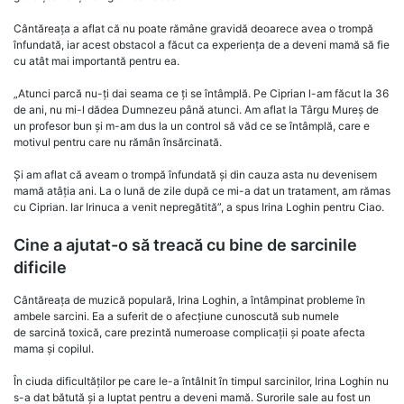
Cântăreața a aflat că nu poate rămâne gravidă deoarece avea o trompă
înfundată, iar acest obstacol a făcut ca experiența de a deveni mamă să fie
cu atât mai importantă pentru ea.
„Atunci parcă nu-ți dai seama ce ți se întâmplă. Pe Ciprian l-am făcut la 36
de ani, nu mi-l dădea Dumnezeu până atunci. Am aflat la Târgu Mureș de
un profesor bun și m-am dus la un control să văd ce se întâmplă, care e
motivul pentru care nu rămân însărcinată.
Și am aflat că aveam o trompă înfundată și din cauza asta nu devenisem
mamă atâția ani. La o lună de zile după ce mi-a dat un tratament, am rămas
cu Ciprian. Iar Irinuca a venit nepregătită”, a spus Irina Loghin pentru Ciao.
Cine a ajutat-o să treacă cu bine de sarcinile
dificile
Cântăreața de muzică populară, Irina Loghin, a întâmpinat probleme în
ambele sarcini. Ea a suferit de o afecțiune cunoscută sub numele
de sarcină toxică, care prezintă numeroase complicații și poate afecta
mama și copilul.
În ciuda dificultăților pe care le-a întâlnit în timpul sarcinilor, Irina Loghin nu
s-a dat bătută și a luptat pentru a deveni mamă. Surorile sale au fost un