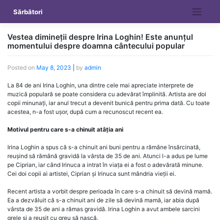
Skip
Sărbători
to
content
Vestea dimineții despre Irina Loghin! Este anunțul
momentului despre doamna cântecului popular
Posted on
May 8, 2023
|
by
admin
La 84 de ani Irina Loghin, una dintre cele mai apreciate interprete de
muzică populară se poate considera cu adevărat împlinită. Artista are doi
copii minunați, iar anul trecut a devenit bunică pentru prima dată. Cu toate
acestea, n-a fost ușor, după cum a recunoscut recent ea.
Motivul pentru care s-a chinuit atâția ani
Irina Loghin a spus că s-a chinuit ani buni pentru a rămâne însărcinată,
reușind să rămână gravidă la vârsta de 35 de ani. Atunci l-a adus pe lume
pe Ciprian, iar când Irinuca a intrat în viața ei a fost o adevărată minune.
Cei doi copii ai artistei, Ciprian și Irinuca sunt mândria vieții ei.
Recent artista a vorbit despre perioada în care s-a chinuit să devină mamă.
Ea a dezvăluit că s-a chinuit ani de zile să devină mamă, iar abia după
vârsta de 35 de ani a rămas gravidă. Irina Loghin a avut ambele sarcini
grele și a reușit cu greu să nască.