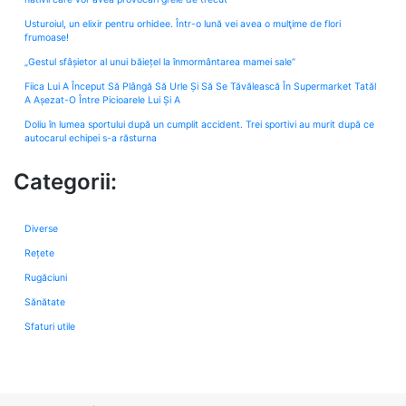
Usturoiul, un elixir pentru orhidee. Într-o lună vei avea o mulţime de flori
frumoase!
„Gestul sfâșietor al unui băiețel la înmormântarea mamei sale”
Fiica Lui A Început Să Plângă Să Urle Și Să Se Tăvălească În Supermarket Tatăl
A Așezat-O Între Picioarele Lui Și A
Doliu în lumea sportului după un cumplit accident. Trei sportivi au murit după ce
autocarul echipei s-a răsturna
Categorii:
Diverse
Rețete
Rugăciuni
Sănătate
Sfaturi utile