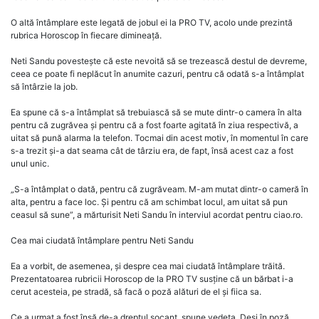
O altă întâmplare este legată de jobul ei la PRO TV, acolo unde prezintă
rubrica Horoscop în fiecare dimineață.
Neti Sandu povestește că este nevoită să se trezească destul de devreme,
ceea ce poate fi neplăcut în anumite cazuri, pentru că odată s-a întâmplat
să întârzie la job.
Ea spune că s-a întâmplat să trebuiască să se mute dintr-o camera în alta
pentru că zugrăvea și pentru că a fost foarte agitată în ziua respectivă, a
uitat să pună alarma la telefon. Tocmai din acest motiv, în momentul în care
s-a trezit și-a dat seama cât de târziu era, de fapt, însă acest caz a fost
unul unic.
„S-a întâmplat o dată, pentru că zugrăveam. M-am mutat dintr-o cameră în
alta, pentru a face loc. Și pentru că am schimbat locul, am uitat să pun
ceasul să sune”, a mărturisit Neti Sandu în interviul acordat pentru ciao.ro.
Cea mai ciudată întâmplare pentru Neti Sandu
Ea a vorbit, de asemenea, și despre cea mai ciudată întâmplare trăită.
Prezentatoarea rubricii Horoscop de la PRO TV susține că un bărbat i-a
cerut acesteia, pe stradă, să facă o poză alături de el și fiica sa.
Ce a urmat a fost însă de-a dreptul șocant, spune vedeta. Deși în poză