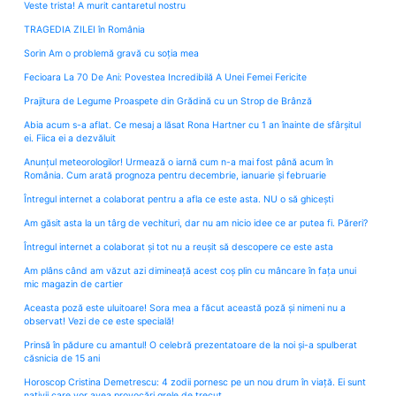
Veste trista! A murit cantaretul nostru
TRAGEDIA ZILEI în România
Sorin Am o problemă gravă cu soția mea
Fecioara La 70 De Ani: Povestea Incredibilă A Unei Femei Fericite
Prajitura de Legume Proaspete din Grădină cu un Strop de Brânză
Abia acum s-a aflat. Ce mesaj a lăsat Rona Hartner cu 1 an înainte de sfârșitul
ei. Fiica ei a dezvăluit
Anunțul meteorologilor! Urmează o iarnă cum n-a mai fost până acum în
România. Cum arată prognoza pentru decembrie, ianuarie și februarie
Întregul internet a colaborat pentru a afla ce este asta. NU o să ghicești
Am găsit asta la un târg de vechituri, dar nu am nicio idee ce ar putea fi. Păreri?
Întregul internet a colaborat și tot nu a reușit să descopere ce este asta
Am plâns când am văzut azi dimineață acest coș plin cu mâncare în fața unui
mic magazin de cartier
Aceasta poză este uluitoare! Sora mea a făcut această poză și nimeni nu a
observat! Vezi de ce este specială!
Prinsă în pădure cu amantul! O celebră prezentatoare de la noi și-a spulberat
căsnicia de 15 ani
Horoscop Cristina Demetrescu: 4 zodii pornesc pe un nou drum în viață. Ei sunt
nativii care vor avea provocări grele de trecut