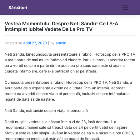
Skip
Sărbători
to
content
Vestea Momentului Despre Neti Sandu! Ce I S-A
Întâmplat Iubitei Vedete De La Pro TV
Posted on
April 27, 2023
|
by
admin
Neti Sandu, binecunoscuta prezentatoare a rubricii Horoscop de la PRO TV
a avut parte de mai multe întâmplări ciudate. Într-un interviu acordat recent
ea a vorbit despre o parte dintre acestea și a spus care este și cea mai
ciudată întâmplare, care s-a petrecut chiar pe stradă.
Cunoscuta prezentatoare a rubricii Horoscop de la PRO TV, Neti Sandu, a
avut parte de o experiență extrem de ciudată. Într-un interviu acordat
recent ea a vorbit despre viața ei personală, inclusiv despre întâmplarea
legată de data sa de naștere.
Neti Sandu, mărturisiri despre viața ei personală
Dacă nu știți, vedeta s-a născut într-o zi de 23, însă doctorul i-a
recomandat mamei sale să treacă data de 24 pe certificatul de naștere.
Motivul este relativ simplu. Având în vedere că ea s-a născut la ora 00:30,
recomandarea medicului este cât se poate de firească.