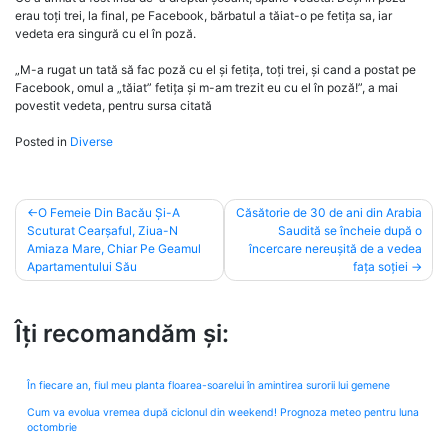
erau toți trei, la final, pe Facebook, bărbatul a tăiat-o pe fetița sa, iar
vedeta era singură cu el în poză.
„M-a rugat un tată să fac poză cu el și fetița, toți trei, și cand a postat pe
Facebook, omul a „tăiat” fetița și m-am trezit eu cu el în poză!”, a mai
povestit vedeta, pentru sursa citată
Posted in
Diverse
Post
O Femeie Din Bacău Și-A
Căsătorie de 30 de ani din Arabia
Scuturat Cearșaful, Ziua-N
Saudită se încheie după o
navigation
Amiaza Mare, Chiar Pe Geamul
încercare nereușită de a vedea
Apartamentului Său
fața soției
Îți recomandăm și:
În fiecare an, fiul meu planta floarea-soarelui în amintirea surorii lui gemene
Cum va evolua vremea după ciclonul din weekend! Prognoza meteo pentru luna
octombrie