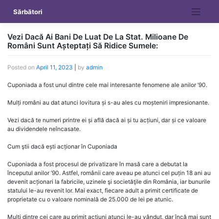
Skip
Sărbători
to
content
Vezi Dacă Ai Bani De Luat De La Stat. Milioane De
Români Sunt Așteptați Să Ridice Sumele:
Posted on
April 11, 2023
|
by
admin
Cuponiada a fost unul dintre cele mai interesante fenomene ale anilor ’90.
Mulți români au dat atunci lovitura și s-au ales cu moșteniri impresionante.
Vezi dacă te numeri printre ei și află dacă ai și tu acțiuni, dar și ce valoare
au dividendele neîncasate.
Cum ştii dacă ești acționar în Cuponiada
Cuponiada a fost procesul de privatizare în masă care a debutat la
începutul anilor ’90. Astfel, românii care aveau pe atunci cel puțin 18 ani au
devenit acționari la fabricile, uzinele şi societăţile din România, iar bunurile
statului le-au revenit lor. Mai exact, fiecare adult a primit certificate de
proprietate cu o valoare nominală de 25.000 de lei pe atunic.
Mulți dintre cei care au primit acțiuni atunci le-au vândut, dar încă mai sunt