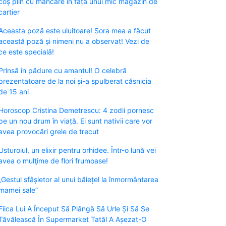
coș plin cu mâncare în fața unui mic magazin de
cartier
Aceasta poză este uluitoare! Sora mea a făcut
această poză și nimeni nu a observat! Vezi de
ce este specială!
Prinsă în pădure cu amantul! O celebră
prezentatoare de la noi și-a spulberat căsnicia
de 15 ani
Horoscop Cristina Demetrescu: 4 zodii pornesc
pe un nou drum în viață. Ei sunt nativii care vor
avea provocări grele de trecut
Usturoiul, un elixir pentru orhidee. Într-o lună vei
avea o mulţime de flori frumoase!
„Gestul sfâșietor al unui băiețel la înmormântarea
mamei sale”
Fiica Lui A Început Să Plângă Să Urle Și Să Se
Tăvălească În Supermarket Tatăl A Așezat-O