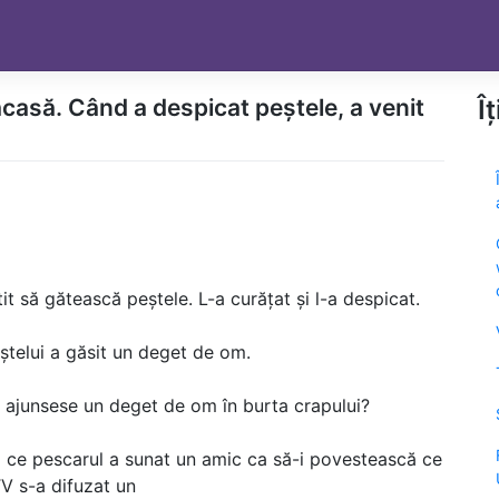
 acasă. Când a despicat peștele, a venit
Î
it să gătească peștele. L-a curățat și l-a despicat.
peștelui a găsit un deget de om.
m ajunsese un deget de om în burta crapului?
pă ce pescarul a sunat un amic ca să-i povestească ce
TV s-a difuzat un