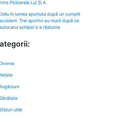
Între Picioarele Lui Și A
Doliu în lumea sportului după un cumplit
accident. Trei sportivi au murit după ce
autocarul echipei s-a răsturna
ategorii:
Diverse
Rețete
Rugăciuni
Sănătate
Sfaturi utile