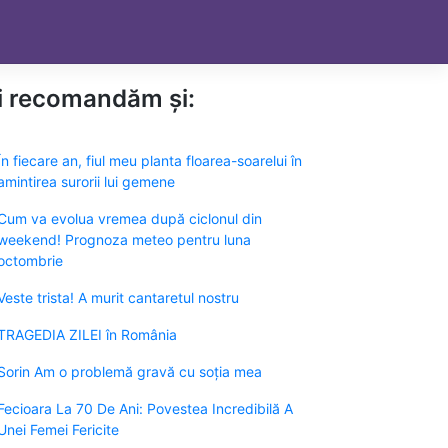
ți recomandăm și:
În fiecare an, fiul meu planta floarea-soarelui în
amintirea surorii lui gemene
Cum va evolua vremea după ciclonul din
weekend! Prognoza meteo pentru luna
octombrie
Veste trista! A murit cantaretul nostru
TRAGEDIA ZILEI în România
Sorin Am o problemă gravă cu soția mea
Fecioara La 70 De Ani: Povestea Incredibilă A
Unei Femei Fericite