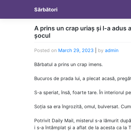
Skip
Sărbători
to
content
A prins un crap uriaș și l-a adus
șocul
Posted on
March 29, 2023
|
by
admin
Bărbatul a prins un crap imens.
Bucuros de prada lui, a plecat acasă, pregăt
S-a speriat, însă, foarte tare. În interiorul 
Soția sa era îngrozită, omul, bulversat. Cu
Potrivit Daily Mail, misterul s-a lămurit du
i s-a întâmplat și a aflat de la acesta ca la 