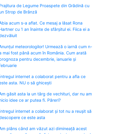
Prajitura de Legume Proaspete din Grădină cu
un Strop de Brânză
Abia acum s-a aflat. Ce mesaj a lăsat Rona
Hartner cu 1 an înainte de sfârșitul ei. Fiica ei a
dezvăluit
Anunțul meteorologilor! Urmează o iarnă cum n-
a mai fost până acum în România. Cum arată
prognoza pentru decembrie, ianuarie și
februarie
Întregul internet a colaborat pentru a afla ce
este asta. NU o să ghicești
Am găsit asta la un târg de vechituri, dar nu am
nicio idee ce ar putea fi. Păreri?
Întregul internet a colaborat și tot nu a reușit să
descopere ce este asta
Am plâns când am văzut azi dimineață acest