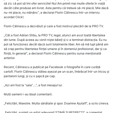
să zic că pot să îmi ofer serviciile! Nu! Am primit mai multe oferte în viață
decât câte produse am livrat. Asta pentru că trebuie să-mi placă. Mie dacă
nu-mi place, nu mănânc”, a declarat Florin Călinescu într-un interviu
acordat Click!.
Florin Călinescu a dezvăluit și care a fost motivul plecării de la PRO TV.
„Cât a fost Adrian Sîrbu, la PRO TV, legal, atunci am avut toată libertatea
din lume. După aceea au venit niște băieți și s-a terminat distracția. Eu nu
pot să funcționez decât dacă sunt totalmente liber. Am să mă lupt până am
să crap pentru libertatea ființei umane și în domeniul profesional, dar și ca
ființă, în general”, a declarat Florin Călinescu pentru sursa menționată
anterior.
Recent, Călinescu a publicat pe Facebook o fotografie în care curăță
cartofi. Florin Călinescu stătea așezat pe un scan, îmbrăcat într-un tricou și
pantaloni lungi, și cu o șapcă pe cap.
„Azi am fost la “sala”….”, a fost mesajul lui.
Mulți oameni i-au lăsat comentarii.
„Felicitări, Maestre. Multa sănătate și spor. Doamne Ajuta!!!”, a scris cineva.
„Felicitări, sunteți un artist adevarat! STIMĂ ȘI RESPECT!”, a comentat