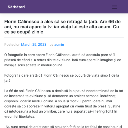
Skip
Sărbători
to
content
Florin Călinescu a ales să se retragă la țară. Are 66 de
ani, nu mai apare la tv, iar viața lui este alta acum. Cu
ce se ocupă zilnic
Posted on
March 29, 2023
|
by
admin
O fotografie în care apare Florin Călinescu arată că acestuia pare să îi
priască de când s-a retras din televiziune. Iată cum apare în imagine și ce
mesaj a scris acesta în mediul online.
Fotografia care arată că Florin Călinescu se bucură de viața simplă de la
țară
La 66 de ani, Florin Călinescu a decis să ia o pauză nedeterminată de la tot
ce înseamnă televiziune și să demareze un proiect personal îndrăzneț,
disponibil doar în mediul online. A spus și motivul pentru care nu mai
dorește să colaboreze în viitorul apropiat cu vreun trust de presă. Susține
că întotdeauna a fost un om liber, care nu a suportat să-i fie îngrădită în
vreun fel libertatea.
„Nu sunt genul de artist care să stau prin față pe la tot felul de castinguri și