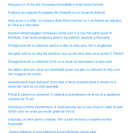
Fecioara La 70 De Ani: Povestea Incredibilă A Unei Femei Fericite
Prajitura de Legume Proaspete din Grădină cu un Strop de Brânză
Abia acum s-a aflat. Ce mesaj a lăsat Rona Hartner cu 1 an înainte de sfârșitul
ei. Fiica ei a dezvăluit
Anunțul meteorologilor! Urmează o iarnă cum n-a mai fost până acum în
România. Cum arată prognoza pentru decembrie, ianuarie și februarie
Întregul internet a colaborat pentru a afla ce este asta. NU o să ghicești
Am găsit asta la un târg de vechituri, dar nu am nicio idee ce ar putea fi. Păreri?
Întregul internet a colaborat și tot nu a reușit să descopere ce este asta
Am plâns când am văzut azi dimineață acest coș plin cu mâncare în fața unui
mic magazin de cartier
Aceasta poză este uluitoare! Sora mea a făcut această poză și nimeni nu a
observat! Vezi de ce este specială!
Prinsă în pădure cu amantul! O celebră prezentatoare de la noi și-a spulberat
căsnicia de 15 ani
Horoscop Cristina Demetrescu: 4 zodii pornesc pe un nou drum în viață. Ei sunt
nativii care vor avea provocări grele de trecut
Usturoiul, un elixir pentru orhidee. Într-o lună vei avea o mulţime de flori
frumoase!
„Gestul sfâșietor al unui băiețel la înmormântarea mamei sale”