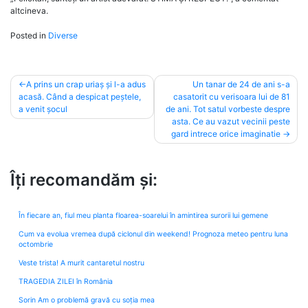
altcineva.
Posted in
Diverse
Post
A prins un crap uriaș și l-a adus
Un tanar de 24 de ani s-a
acasă. Când a despicat peștele,
casatorit cu verisoara lui de 81
navigation
a venit șocul
de ani. Tot satul vorbeste despre
asta. Ce au vazut vecinii peste
gard intrece orice imaginatie
Îți recomandăm și:
În fiecare an, fiul meu planta floarea-soarelui în amintirea surorii lui gemene
Cum va evolua vremea după ciclonul din weekend! Prognoza meteo pentru luna
octombrie
Veste trista! A murit cantaretul nostru
TRAGEDIA ZILEI în România
Sorin Am o problemă gravă cu soția mea