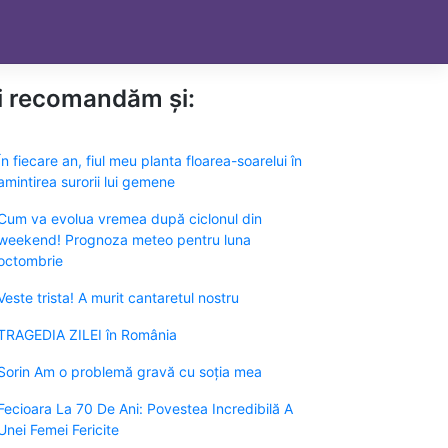
ți recomandăm și:
În fiecare an, fiul meu planta floarea-soarelui în
amintirea surorii lui gemene
Cum va evolua vremea după ciclonul din
weekend! Prognoza meteo pentru luna
octombrie
Veste trista! A murit cantaretul nostru
TRAGEDIA ZILEI în România
Sorin Am o problemă gravă cu soția mea
Fecioara La 70 De Ani: Povestea Incredibilă A
Unei Femei Fericite