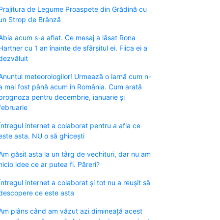
Prajitura de Legume Proaspete din Grădină cu
un Strop de Brânză
Abia acum s-a aflat. Ce mesaj a lăsat Rona
Hartner cu 1 an înainte de sfârșitul ei. Fiica ei a
dezvăluit
Anunțul meteorologilor! Urmează o iarnă cum n-
a mai fost până acum în România. Cum arată
prognoza pentru decembrie, ianuarie și
februarie
Întregul internet a colaborat pentru a afla ce
este asta. NU o să ghicești
Am găsit asta la un târg de vechituri, dar nu am
nicio idee ce ar putea fi. Păreri?
Întregul internet a colaborat și tot nu a reușit să
descopere ce este asta
Am plâns când am văzut azi dimineață acest