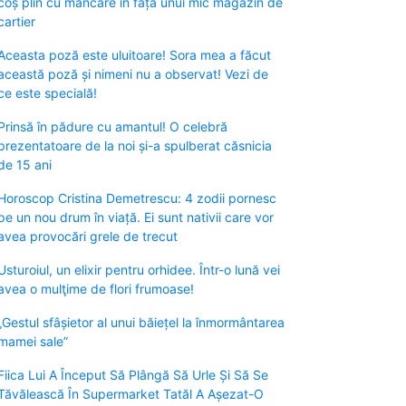
coș plin cu mâncare în fața unui mic magazin de
cartier
Aceasta poză este uluitoare! Sora mea a făcut
această poză și nimeni nu a observat! Vezi de
ce este specială!
Prinsă în pădure cu amantul! O celebră
prezentatoare de la noi și-a spulberat căsnicia
de 15 ani
Horoscop Cristina Demetrescu: 4 zodii pornesc
pe un nou drum în viață. Ei sunt nativii care vor
avea provocări grele de trecut
Usturoiul, un elixir pentru orhidee. Într-o lună vei
avea o mulţime de flori frumoase!
„Gestul sfâșietor al unui băiețel la înmormântarea
mamei sale”
Fiica Lui A Început Să Plângă Să Urle Și Să Se
Tăvălească În Supermarket Tatăl A Așezat-O