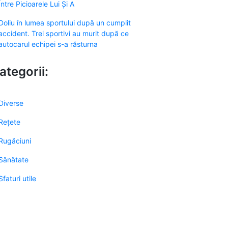
Între Picioarele Lui Și A
Doliu în lumea sportului după un cumplit
accident. Trei sportivi au murit după ce
autocarul echipei s-a răsturna
ategorii:
Diverse
Rețete
Rugăciuni
Sănătate
Sfaturi utile