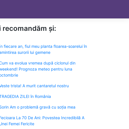
ți recomandăm și:
În fiecare an, fiul meu planta floarea-soarelui în
amintirea surorii lui gemene
Cum va evolua vremea după ciclonul din
weekend! Prognoza meteo pentru luna
octombrie
Veste trista! A murit cantaretul nostru
TRAGEDIA ZILEI în România
Sorin Am o problemă gravă cu soția mea
Fecioara La 70 De Ani: Povestea Incredibilă A
Unei Femei Fericite