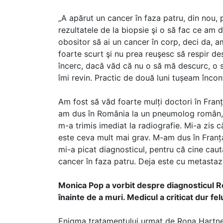
„A apărut un cancer în faza patru, din nou, 
rezultatele de la biopsie şi o să fac ce am d
obositor să ai un cancer în corp, deci da,
foarte scurt şi nu prea reuşesc să respir de
încerc, dacă văd că nu o să mă descurc, o s
îmi revin. Practic de două luni tușeam încon
Am fost să văd foarte mulți doctori în Franț
am dus în România la un pneumolog român, f
m-a trimis imediat la radiografie. Mi-a zis 
este ceva mult mai grav. M-am dus în Franța ș
mi-a picat diagnosticul, pentru că cine cau
cancer în faza patru. Deja este cu metastaz
Monica Pop a vorbit despre diagnosticul Ro
înainte de a muri. Medicul a criticat dur felu
Enigma tratamentului urmat de Rona Hartner