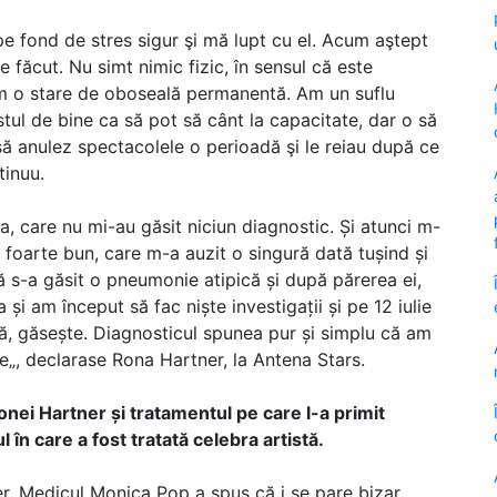
pe fond de stres sigur şi mă lupt cu el. Acum aştept
e făcut. Nu simt nimic fizic, în sensul că este
 am o stare de oboseală permanentă. Am un suflu
stul de bine ca să pot să cânt la capacitate, dar o să
ă anulez spectacolele o perioadă şi le reiau după ce
tinuu.
a, care nu mi-au găsit niciun diagnostic. Și atunci m-
oarte bun, care m-a auzit o singură dată tușind și
că s-a găsit o pneumonie atipică și după părerea ei,
i am început să fac niște investigații și pe 12 iulie
tă, găsește. Diagnosticul spunea pur și simplu că am
e„, declarase Rona Hartner, la Antena Stars.
nei Hartner și tratamentul pe care l-a primit
l în care a fost tratată celebra artistă.
. Medicul Monica Pop a spus că i se pare bizar