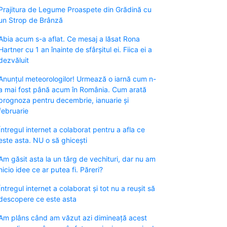
Prajitura de Legume Proaspete din Grădină cu
un Strop de Brânză
Abia acum s-a aflat. Ce mesaj a lăsat Rona
Hartner cu 1 an înainte de sfârșitul ei. Fiica ei a
dezvăluit
Anunțul meteorologilor! Urmează o iarnă cum n-
a mai fost până acum în România. Cum arată
prognoza pentru decembrie, ianuarie și
februarie
Întregul internet a colaborat pentru a afla ce
este asta. NU o să ghicești
Am găsit asta la un târg de vechituri, dar nu am
nicio idee ce ar putea fi. Păreri?
Întregul internet a colaborat și tot nu a reușit să
descopere ce este asta
Am plâns când am văzut azi dimineață acest