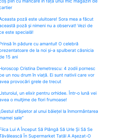
coș plin cu mâncare în fața unui mic magazin de
cartier
Aceasta poză este uluitoare! Sora mea a făcut
această poză și nimeni nu a observat! Vezi de
ce este specială!
Prinsă în pădure cu amantul! O celebră
prezentatoare de la noi și-a spulberat căsnicia
de 15 ani
Horoscop Cristina Demetrescu: 4 zodii pornesc
pe un nou drum în viață. Ei sunt nativii care vor
avea provocări grele de trecut
Usturoiul, un elixir pentru orhidee. Într-o lună vei
avea o mulţime de flori frumoase!
„Gestul sfâșietor al unui băiețel la înmormântarea
mamei sale”
Fiica Lui A Început Să Plângă Să Urle Și Să Se
Tăvălească În Supermarket Tatăl A Așezat-O