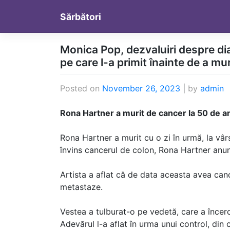
Skip
Sărbători
to
content
Monica Pop, dezvaluiri despre di
pe care l-a primit înainte de a mur
Posted on
November 26, 2023
|
by
admin
Rona Hartner a murit de cancer la 50 de a
Rona Hartner a murit cu o zi în urmă, la vârs
învins cancerul de colon, Rona Hartner anu
Artista a aflat că de data aceasta avea canc
metastaze.
Vestea a tulburat-o pe vedetă, care a încerc
Adevărul l-a aflat în urma unui control, din 