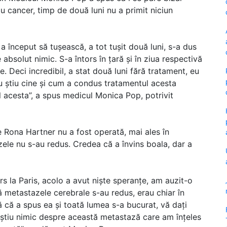
cu cancer, timp de două luni nu a primit niciun
a început să tușească, a tot tușit două luni, s-a dus
re absolut nimic. S-a întors în țară și în ziua respectivă
 Deci incredibil, a stat două luni fără tratament, eu
u știu cine și cum a condus tratamentul acesta
l acesta”, a spus medicul Monica Pop, potrivit
e Rona Hartner nu a fost operată, mai ales în
zele nu s-au redus. Credea că a învins boala, dar a
s la Paris, acolo a avut niște speranțe, am auzit-o
ă metastazele cerebrale s-au redus, erau chiar în
ă că a spus ea și toată lumea s-a bucurat, vă dați
 știu nimic despre această metastază care am înțeles