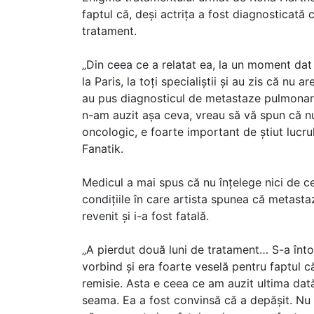
faptul că, deși actrița a fost diagnosticată 
tratament.
„Din ceea ce a relatat ea, la un moment dat 
la Paris, la toți specialiștii și au zis că nu a
au pus diagnosticul de metastaze pulmonare.
n-am auzit așa ceva, vreau să vă spun că n
oncologic, e foarte important de știut lucru
Fanatik.
Medicul a mai spus că nu înțelege nici de c
condițiile în care artista spunea că metasta
revenit și i-a fost fatală.
„A pierdut două luni de tratament… S-a întor
vorbind și era foarte veselă pentru faptul c
remisie. Asta e ceea ce am auzit ultima dat
seama. Ea a fost convinsă că a depășit. Nu