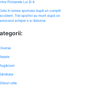
Între Picioarele Lui Și A
Doliu în lumea sportului după un cumplit
accident. Trei sportivi au murit după ce
autocarul echipei s-a răsturna
ategorii:
Diverse
Rețete
Rugăciuni
Sănătate
Sfaturi utile