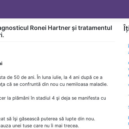
agnosticul Ronei Hartner și tratamentul
Î
i.
ni
ta de 50 de ani. În luna iulie, la 4 ani după ce a
nţa că se confruntă din nou cu nemiloasa maladie.
er la plămâni în stadiul 4 şi deja se manifesta cu
at să îşi găsească puterea să lupte din nou.
cauza unei tuse care nu îi mai trecea.