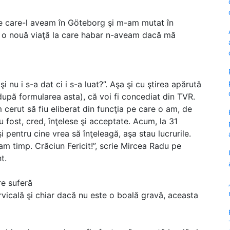
pe care-l aveam în Göteborg şi m-am mutat în
am o nouă viaţă la care habar n-aveam dacă mă
şi nu i s-a dat ci i s-a luat?”. Aşa şi cu ştirea apărută
după formularea asta), că voi fi concediat din TVR.
 cerut să fiu eliberat din funcţia pe care o am, de
fost, cred, înţelese şi acceptate. Acum, la 31
 pentru cine vrea să înţeleagă, aşa stau lucrurile.
am timp. Crăciun Fericit!”, scrie Mircea Radu pe
t.
re suferă
vicală şi chiar dacă nu este o boală gravă, aceasta