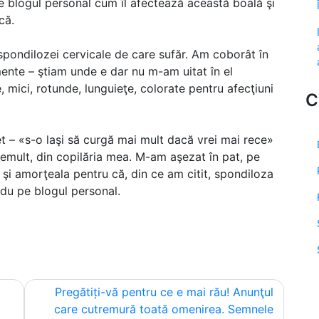
e blogul personal cum îl afectează această boală şi
că.
pondilozei cervicale de care sufăr. Am coborât în
ente – ştiam unde e dar nu m-am uitat în el
e, mici, rotunde, lunguieţe, colorate pentru afecţiuni
C
t – «s-o laşi să curgă mai mult dacă vrei mai rece»
demult, din copilăria mea. M-am aşezat în pat, pe
 şi amorţeala pentru că, din ce am citit, spondiloza
adu pe blogul personal.
Pregătiți-vă pentru ce e mai rău! Anunţul
care cutremură toată omenirea. Semnele