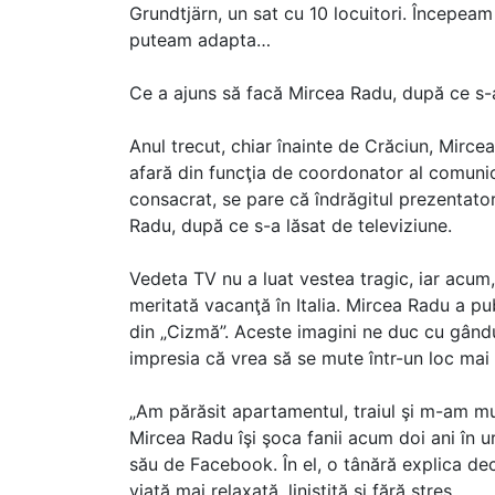
Grundtjärn, un sat cu 10 locuitori. Începe
puteam adapta…
Ce a ajuns să facă Mircea Radu, după ce s-a
Anul trecut, chiar înainte de Crăciun, Mirc
afară din funcţia de coordonator al comunică
consacrat, se pare că îndrăgitul prezentator
Radu, după ce s-a lăsat de televiziune.
Vedeta TV nu a luat vestea tragic, iar acum, 
meritată vacanţă în Italia. Mircea Radu a pu
din „Cizmă”. Aceste imagini ne duc cu gândul
impresia că vrea să se mute într-un loc mai 
„Am părăsit apartamentul, traiul şi m-am muta
Mircea Radu îşi şoca fanii acum doi ani în 
său de Facebook. În el, o tânără explica dec
viaţă mai relaxată, liniştită şi fără stres.