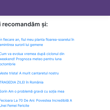
ți recomandăm și:
În fiecare an, fiul meu planta floarea-soarelui în
amintirea surorii lui gemene
Cum va evolua vremea după ciclonul din
weekend! Prognoza meteo pentru luna
octombrie
Veste trista! A murit cantaretul nostru
TRAGEDIA ZILEI în România
Sorin Am o problemă gravă cu soția mea
Fecioara La 70 De Ani: Povestea Incredibilă A
Unei Femei Fericite