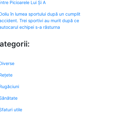
Între Picioarele Lui Și A
Doliu în lumea sportului după un cumplit
accident. Trei sportivi au murit după ce
autocarul echipei s-a răsturna
ategorii:
Diverse
Rețete
Rugăciuni
Sănătate
Sfaturi utile