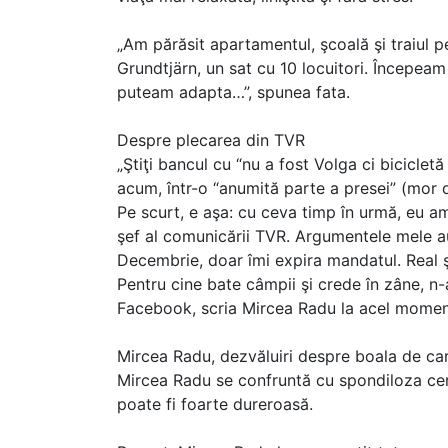
„Am părăsit apartamentul, şcoală şi traiul 
Grundtjärn, un sat cu 10 locuitori. Începe
puteam adapta…”, spunea fata.
Despre plecarea din TVR
„Ştiţi bancul cu “nu a fost Volga ci bicicletă 
acum, într-o “anumită parte a presei” (mor 
Pe scurt, e aşa: cu ceva timp în urmă, eu am
şef al comunicării TVR. Argumentele mele au 
Decembrie, doar îmi expira mandatul. Real şi
Pentru cine bate câmpii şi crede în zâne, n-
Facebook, scria Mircea Radu la acel momen
Mircea Radu, dezvăluiri despre boala de ca
Mircea Radu se confruntă cu spondiloza cer
poate fi foarte dureroasă.