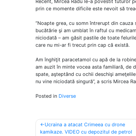
Recent, Mircea Radu le-a povestit tuturor p
prin ce momente dificile este nevoit să trea
”Noapte grea, cu somn întrerupt din cauza s
bucătărie şi am umblat în raftul cu medicam
niciodată – am găsit pastile de toate feluril
care nu mi-ar fi trecut prin cap că există.
Am înghiţit paracetamol cu apă de la robine
am auzit în minte vocea asta familiară, de 
spate, aşteptând cu ochii deschişi ameţelile
nu vine niciodată singură”, a scris Mircea R
Posted in
Diverse
Post
Ucraina a atacat Crimeea cu drone
navigation
kamikaze. VIDEO cu depozitul de petrol