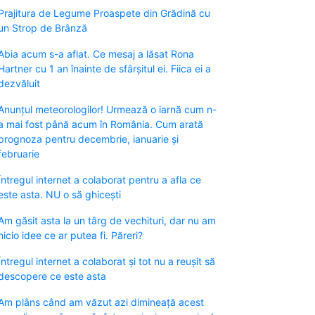
Prajitura de Legume Proaspete din Grădină cu
un Strop de Brânză
Abia acum s-a aflat. Ce mesaj a lăsat Rona
Hartner cu 1 an înainte de sfârșitul ei. Fiica ei a
dezvăluit
Anunțul meteorologilor! Urmează o iarnă cum n-
a mai fost până acum în România. Cum arată
prognoza pentru decembrie, ianuarie și
februarie
Întregul internet a colaborat pentru a afla ce
este asta. NU o să ghicești
Am găsit asta la un târg de vechituri, dar nu am
nicio idee ce ar putea fi. Păreri?
Întregul internet a colaborat și tot nu a reușit să
descopere ce este asta
Am plâns când am văzut azi dimineață acest