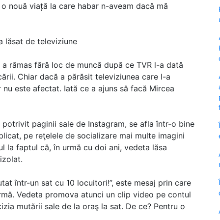
am o nouă viață la care habar n-aveam dacă mă
 lăsat de televiziune
ea a rămas fără loc de muncă după ce TVR l-a dată
rii. Chiar dacă a părăsit televiziunea care l-a
 nu este afectat. Iată ce a ajuns să facă Mircea
potrivit paginii sale de Instagram, se afla într-o bine
blicat, pe reţelele de socializare mai multe imagini
 la faptul că, în urmă cu doi ani, vedeta lăsa
izolat.
t într-un sat cu 10 locuitori!”, este mesaj prin care
urmă. Vedeta promova atunci un clip video pe contul
izia mutării sale de la oraş la sat. De ce? Pentru o