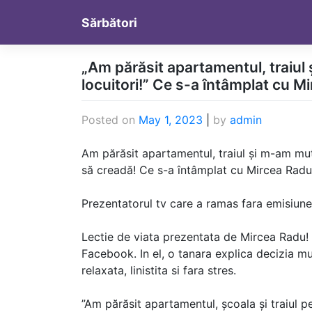
Skip
Sărbători
to
content
„Am părăsit apartamentul, traiul
locuitori!” Ce s-a întâmplat cu M
Posted on
May 1, 2023
|
by
admin
Am părăsit apartamentul, traiul și m-am mutat
să creadă! Ce s-a întâmplat cu Mircea Radu
Prezentatorul tv care a ramas fara emisiunea
Lectie de viata prezentata de Mircea Radu!
Facebook. In el, o tanara explica decizia mut
relaxata, linistita si fara stres.
”Am părăsit apartamentul, școala și traiul 