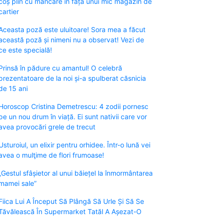
coș plin cu mâncare în fața unui mic magazin de
cartier
Aceasta poză este uluitoare! Sora mea a făcut
această poză și nimeni nu a observat! Vezi de
ce este specială!
Prinsă în pădure cu amantul! O celebră
prezentatoare de la noi și-a spulberat căsnicia
de 15 ani
Horoscop Cristina Demetrescu: 4 zodii pornesc
pe un nou drum în viață. Ei sunt nativii care vor
avea provocări grele de trecut
Usturoiul, un elixir pentru orhidee. Într-o lună vei
avea o mulţime de flori frumoase!
„Gestul sfâșietor al unui băiețel la înmormântarea
mamei sale”
Fiica Lui A Început Să Plângă Să Urle Și Să Se
Tăvălească În Supermarket Tatăl A Așezat-O