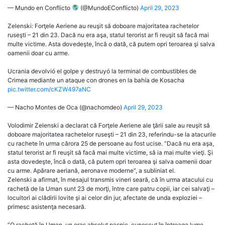
— Mundo en Conflicto
(@MundoEConflicto)
April 29, 2023
Zelenski: Forţele Aeriene au reuşit să doboare majoritatea rachetelor
ruseşti – 21 din 23. Dacă nu era aşa, statul terorist ar fi reuşit să facă mai
multe victime. Asta dovedeşte, încă o dată, că putem opri teroarea şi salva
oamenii doar cu arme.
Ucrania devolvió el golpe y destruyó la terminal de combustibles de
Crimea mediante un ataque con drones en la bahía de Kosacha
pic.twitter.com/cKZW497aNC
— Nacho Montes de Oca (@nachomdeo)
April 29, 2023
Volodimir Zelenski a declarat că Forţele Aeriene ale ţării sale au reuşit să
doboare majoritatea rachetelor ruseşti – 21 din 23, referindu-se la atacurile
cu rachete în urma cărora 25 de persoane au fost ucise. ”Dacă nu era aşa,
statul terorist ar fi reuşit să facă mai multe victime, să ia mai multe vieţi. Şi
asta dovedeşte, încă o dată, că putem opri teroarea şi salva oamenii doar
cu arme. Apărare aeriană, aeronave moderne”, a subliniat el.
Zelenski a afirmat, în mesajul transmis vineri seară, că în urma atacului cu
rachetă de la Uman sunt 23 de morţi, între care patru copii, iar cei salvaţi –
locuitori ai clădirii lovite şi ai celor din jur, afectate de unda exploziei –
primesc asistenţa necesară.
”O rachetă în Uman, un oraş absolut paşnic, cunoscut în întreaga lume