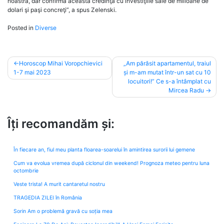
noastră, dar confirmă această credinţă cu investiţiile sale de milioane de
dolari şi paşi concreţi”, a spus Zelenski.
Posted in
Diverse
Post
Horoscop Mihai Voropchievici
„Am părăsit apartamentul, traiul
1-7 mai 2023
și m-am mutat într-un sat cu 10
navigation
locuitori!” Ce s-a întâmplat cu
Mircea Radu
Îți recomandăm și:
În fiecare an, fiul meu planta floarea-soarelui în amintirea surorii lui gemene
Cum va evolua vremea după ciclonul din weekend! Prognoza meteo pentru luna
octombrie
Veste trista! A murit cantaretul nostru
TRAGEDIA ZILEI în România
Sorin Am o problemă gravă cu soția mea