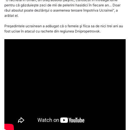
pentru că găzduieşte zeci de mii de pelerini hasidici în fiecare an… Doar
răul absolut poate dezlănţui o asemenea teroare împotriva Ucrainei”, a
arătat el.
Preşedintele ucrainean a adăugat că o femeie şi fiica sa de nici trei ani au
fost ucise în atacul cu rachete din regiunea Dnipropetrovsk.