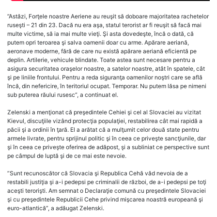
”Astăzi, Forţele noastre Aeriene au reuşit să doboare majoritatea rachetelor
ruseşti – 21 din 23. Dacă nu era aşa, statul terorist ar fi reuşit să facă mai
multe victime, să ia mai multe vieţi. Şi asta dovedeşte, încă o dată, că
putem opri teroarea şi salva oamenii doar cu arme. Apărare aeriană,
aeronave moderne, fără de care nu există apărare aeriană eficientă pe
deplin. Artilerie, vehicule blindate. Toate astea sunt necesare pentru a
asigura securitatea oraşelor noastre, a satelor noastre, atât în spatele, cât
şi pe liniile frontului. Pentru a reda siguranţa oamenilor noştri care se află
încă, din nefericire, în teritoriul ocupat. Temporar. Nu putem lăsa pe nimeni
sub puterea răului rusesc”, a continuat el.
Zelenski a menţionat că preşedintele Cehiei şi cel al Slovaciei au vizitat
Kievul, discuţiile vizând protecţia populaţiei, restabilirea cât mai rapidă a
păcii şi a ordinii în ţară. El a arătat că a mulţumit celor două state pentru
armele livrate, pentru sprijinul politic şi în ceea ce priveşte sancţiunile, dar
şi în ceea ce priveşte oferirea de adăpost, şi a subliniat ce perspective sunt
pe câmpul de luptă şi de ce mai este nevoie.
”Sunt recunoscător că Slovacia şi Republica Cehă văd nevoia de a
restabili justiţia şi a-i pedepsi pe criminalii de război, de a-i pedepsi pe toţi
aceşti terorişti. Am semnat o Declaraţie comună cu preşedintele Slovaciei
şi cu preşedintele Republicii Cehe privind mişcarea noastră europeană şi
euro-atlantică”, a adăugat Zelenski.