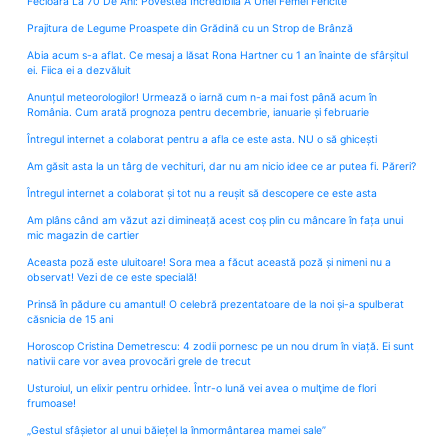
Fecioara La 70 De Ani: Povestea Incredibilă A Unei Femei Fericite
Prajitura de Legume Proaspete din Grădină cu un Strop de Brânză
Abia acum s-a aflat. Ce mesaj a lăsat Rona Hartner cu 1 an înainte de sfârșitul
ei. Fiica ei a dezvăluit
Anunțul meteorologilor! Urmează o iarnă cum n-a mai fost până acum în
România. Cum arată prognoza pentru decembrie, ianuarie și februarie
Întregul internet a colaborat pentru a afla ce este asta. NU o să ghicești
Am găsit asta la un târg de vechituri, dar nu am nicio idee ce ar putea fi. Păreri?
Întregul internet a colaborat și tot nu a reușit să descopere ce este asta
Am plâns când am văzut azi dimineață acest coș plin cu mâncare în fața unui
mic magazin de cartier
Aceasta poză este uluitoare! Sora mea a făcut această poză și nimeni nu a
observat! Vezi de ce este specială!
Prinsă în pădure cu amantul! O celebră prezentatoare de la noi și-a spulberat
căsnicia de 15 ani
Horoscop Cristina Demetrescu: 4 zodii pornesc pe un nou drum în viață. Ei sunt
nativii care vor avea provocări grele de trecut
Usturoiul, un elixir pentru orhidee. Într-o lună vei avea o mulţime de flori
frumoase!
„Gestul sfâșietor al unui băiețel la înmormântarea mamei sale”