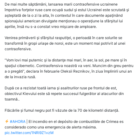
De mai multe săptămâni, lansarea marii contraofensive ucrainene
împotriva forţelor ruse care ocupă sudul şi estul Ucrainei este scrutată şi
aşteptată de la o zi la alta, în contextul în care documente apaţinând
spionajului american divulgate menţionau o operaţiune la sfârşitul lui
aprilie, însă nu s-a constat vreo mişcare de amploare.
Venirea primăverii şi sfârşitul rasputiţei, o perioadă în care solurile se
transformă în gropi uriaşe de noroi, este un moment mai potrivit al unei
contraofensive.
”Vom lovi mai puternic şi la distanţe mai mari, în aer, la sol, pe mare şi în
spaţiul cibernetic. Contraofensiva noastră va veni. Muncim din greu pentru
a o pregăti”, declara în februarie Oleksii Reznikov, în ziua împlinirii unui an
de la invazia rusă.
După ce a rezistat toată iarna şi asaltrurilor ruse pe frontul de est,
obiectivul Kievului este să repete succesul fulgerător al atacurilor din
toamnă..
Flăcările și fumul negru pot fi văzute de la 70 de kilometri distanță.
#AHORA
| El incendio en el depósito de combustible de Crimea es
considerado como una emergencia de alerta máxima.
pic.twitter.com/1NRl9Z1vzM