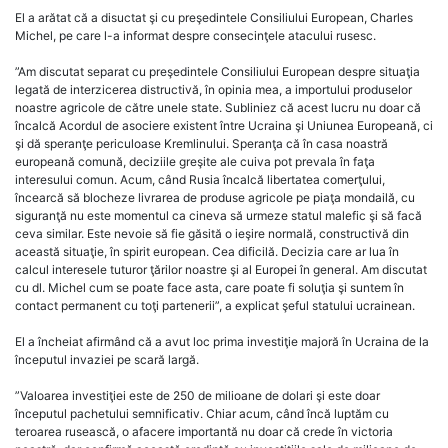
El a arătat că a disuctat şi cu preşedintele Consiliului European, Charles
Michel, pe care l-a informat despre consecinţele atacului rusesc.
”Am discutat separat cu preşedintele Consiliului European despre situaţia
legată de interzicerea distructivă, în opinia mea, a importului produselor
noastre agricole de către unele state. Subliniez că acest lucru nu doar că
încalcă Acordul de asociere existent între Ucraina şi Uniunea Europeană, ci
şi dă speranţe periculoase Kremlinului. Speranţa că în casa noastră
europeană comună, deciziile greşite ale cuiva pot prevala în faţa
interesului comun. Acum, când Rusia încalcă libertatea comerţului,
încearcă să blocheze livrarea de produse agricole pe piaţa mondailă, cu
siguranţă nu este momentul ca cineva să urmeze statul malefic şi să facă
ceva similar. Este nevoie să fie găsită o ieşire normală, constructivă din
această situaţie, în spirit european. Cea dificilă. Decizia care ar lua în
calcul interesele tuturor ţărilor noastre şi al Europei în general. Am discutat
cu dl. Michel cum se poate face asta, care poate fi soluţia şi suntem în
contact permanent cu toţi partenerii”, a explicat şeful statului ucrainean.
El a încheiat afirmând că a avut loc prima investiţie majoră în Ucraina de la
începutul invaziei pe scară largă.
”Valoarea investiţiei este de 250 de milioane de dolari şi este doar
începutul pachetului semnificativ. Chiar acum, când încă luptăm cu
teroarea rusească, o afacere importantă nu doar că crede în victoria