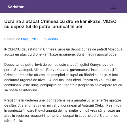
Skip
Sărbători
to
content
Ucraina a atacat Crimeea cu drone kamikaze. VIDEO
cu depozitul de petrol aruncat în aer
Posted on
May 1, 2023
|
by
admin
INCENDIU devastator in Crimeea: arde un depozit urias de petrol! Moscova
acuza un atac cu drone kamikaze ucrainene. Sunt imagini apocaliptice!
Depozitul de petrol lovit de bombe este situat în golful Komyshova din
portul Sevastopol. Mikhail Razvozhayev, guvernatorul instalat de ruși în
Crimeea transmite că zeci de pompieri se luptă cu flăcările uriașe. A fost
declarată urgență de nivelul 4, cel mai înalt nivel. Pentru că volumul de
combustibil este uriaș, echipajele de urgență așteaptă să se evapore tot ca
să poată să intervină.
Pregătirile în vederea unei contraofensive a armatei ucrainene ”se apropie
de sfârşit”, a anunţat vineri ministrul ucrainean al Apărării Oleksii Reznikov,
în contextul în care Kievul anunţă de mai multe luni că vrea să lanseze un
atac în vederea recuceririi teritoriului ocupat în sudul şi estul Ucrainei de
către Rusia.