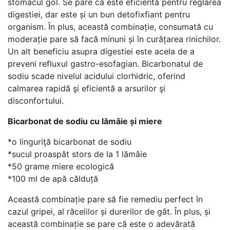
stomacul gol. Se pare că este eficientă pentru reglarea
digestiei, dar este și un bun detofixfiant pentru
organism. În plus, această combinație, consumată cu
moderație pare să facă minuni și în curățarea rinichilor.
Un alt beneficiu asupra digestiei este acela de a
preveni refluxul gastro-esofagian. Bicarbonatul de
sodiu scade nivelul acidului clorhidric, oferind
calmarea rapidă şi eficientă a arsurilor şi
disconfortului.
Bicarbonat de sodiu cu lămâie și miere
*o linguriţă bicarbonat de sodiu
*sucul proaspăt stors de la 1 lămâie
*50 grame miere ecologică
*100 ml de apă călduță
Această combinație pare să fie remediu perfect în
cazul gripei, al răcelilor și durerilor de gât. În plus, și
această combinație se pare că este o adevărată