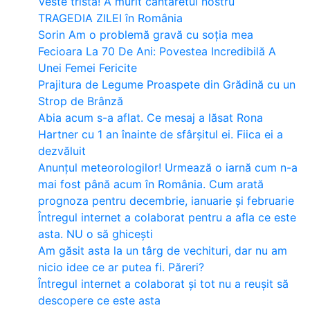
Veste trista! A murit cantaretul nostru
TRAGEDIA ZILEI în România
Sorin Am o problemă gravă cu soția mea
Fecioara La 70 De Ani: Povestea Incredibilă A
Unei Femei Fericite
Prajitura de Legume Proaspete din Grădină cu un
Strop de Brânză
Abia acum s-a aflat. Ce mesaj a lăsat Rona
Hartner cu 1 an înainte de sfârșitul ei. Fiica ei a
dezvăluit
Anunțul meteorologilor! Urmează o iarnă cum n-a
mai fost până acum în România. Cum arată
prognoza pentru decembrie, ianuarie și februarie
Întregul internet a colaborat pentru a afla ce este
asta. NU o să ghicești
Am găsit asta la un târg de vechituri, dar nu am
nicio idee ce ar putea fi. Păreri?
Întregul internet a colaborat și tot nu a reușit să
descopere ce este asta