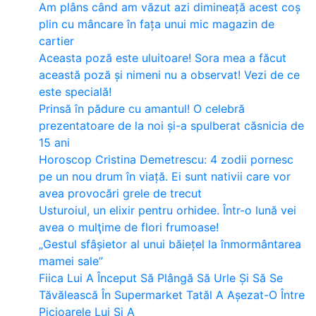
Am plâns când am văzut azi dimineață acest coș
plin cu mâncare în fața unui mic magazin de
cartier
Aceasta poză este uluitoare! Sora mea a făcut
această poză și nimeni nu a observat! Vezi de ce
este specială!
Prinsă în pădure cu amantul! O celebră
prezentatoare de la noi și-a spulberat căsnicia de
15 ani
Horoscop Cristina Demetrescu: 4 zodii pornesc
pe un nou drum în viață. Ei sunt nativii care vor
avea provocări grele de trecut
Usturoiul, un elixir pentru orhidee. Într-o lună vei
avea o mulţime de flori frumoase!
„Gestul sfâșietor al unui băiețel la înmormântarea
mamei sale”
Fiica Lui A Început Să Plângă Să Urle Și Să Se
Tăvălească În Supermarket Tatăl A Așezat-O Între
Picioarele Lui Și A