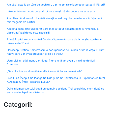
Am găsit asta la un târg de vechituri, dar nu am nicio idee ce ar putea fi. Păreri?
Întregul internet a colaborat și tot nu a reușit să descopere ce este asta
Am plâns când am văzut azi dimineață acest coș plin cu mâncare în fața unui
mic magazin de cartier
Aceasta poză este uluitoare! Sora mea a făcut această poză și nimeni nu a
observat! Vezi de ce este specială!
Prinsă în pădure cu amantul! O celebră prezentatoare de la noi și-a spulberat
căsnicia de 15 ani
Horoscop Cristina Demetrescu: 4 zodii pornesc pe un nou drum în viață. Ei sunt
nativii care vor avea provocări grele de trecut
Usturoiul, un elixir pentru orhidee. Într-o lună vei avea o mulţime de flori
frumoase!
„Gestul sfâșietor al unui băiețel la înmormântarea mamei sale”
Fiica Lui A Început Să Plângă Să Urle Și Să Se Tăvălească În Supermarket Tatăl
A Așezat-O Între Picioarele Lui Și A
Doliu în lumea sportului după un cumplit accident. Trei sportivi au murit după ce
autocarul echipei s-a răsturna
Categorii: