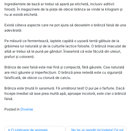
Ingredientele de bază ar trebui să apară pe etichetă, inclusiv aditivii
folosiți. În magazinele de la piațe de obicei brânza se vinde la kilogram și
nu ai există etichetă.
Există câteva aspecte care ne pot ajuta să deosebim o brânză falsă de una
adevărată:
Pe măsură ce fermentează, laptele capătă o ușoară tentă gălbuie de la
grăsimea lui naturală și de la culturile lactice folosite. O brânză imaculat de
albă ar trebui să te pună pe gânduri. Înseamnă că este făcută din uleiuri,
prafuri și coloranți.
Brânza de oaie falsă este mai fină și compactă, fără găurele. Cea naturală
are mici găurele și imperfecțiuni. O brânză prea netedă este cu siguranță
falsificată, de obicei cu clorură de calciu.
Brânza este ținută în saramură. Fă următorul test! O pui pe o farfurie. Dacă
începe imediat să lase prea multă apă, aproape incoloră, este clar o brânză
falsă.
Posted in
Diverse
Post
O iubitoare de animale
Nu te-ai gandit niciodata! Ce rol