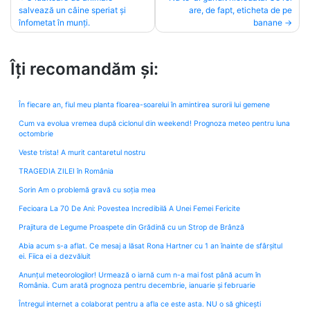
salvează un câine speriat și
are, de fapt, eticheta de pe
navigation
înfometat în munți.
banane
Îți recomandăm și:
În fiecare an, fiul meu planta floarea-soarelui în amintirea surorii lui gemene
Cum va evolua vremea după ciclonul din weekend! Prognoza meteo pentru luna
octombrie
Veste trista! A murit cantaretul nostru
TRAGEDIA ZILEI în România
Sorin Am o problemă gravă cu soția mea
Fecioara La 70 De Ani: Povestea Incredibilă A Unei Femei Fericite
Prajitura de Legume Proaspete din Grădină cu un Strop de Brânză
Abia acum s-a aflat. Ce mesaj a lăsat Rona Hartner cu 1 an înainte de sfârșitul
ei. Fiica ei a dezvăluit
Anunțul meteorologilor! Urmează o iarnă cum n-a mai fost până acum în
România. Cum arată prognoza pentru decembrie, ianuarie și februarie
Întregul internet a colaborat pentru a afla ce este asta. NU o să ghicești