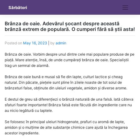
Skip
Sărbători
to
content
Brânza de oaie. Adevărul șocant despre această
brânză extrem de populară. O cumperi fără să știi asta!
Posted on
May 16, 2023
|
by
admin
Brânza de oaie. Vorbim despre unul dintre cele mai populare produse de pe
piață. Mare atenție, însă, de unde cumpărați brânza de oaie. Specialiștii
trag un semnal de alarmă.
Brânza de oaie bună e musai să fie din lapte, culturi lactice și cheag
natural. Din păcate, piețele sunt pline în zilele noaste de tot soiul de
brânzeturi false, obținute din uleiuri vegetale, amidon și diverse arome.
E destul de greu să diferențiezi o brânză naturală de una falsă. Iată câteva
sfaturi foarte importante! Brânza falsă este făcută din ingrediente care nu
au nicio legătură cu laptele.
Se folosesc în principal uleiuri hidrogenate, prafuri cu aromă de lapte,
amidon și o mulțime de alte substanțe chimice care ajută la închegarea
acestor ingrediente.