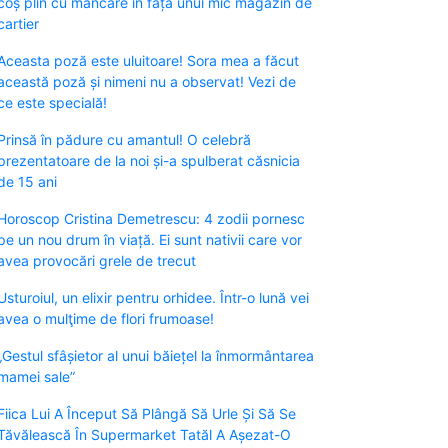
coș plin cu mâncare în fața unui mic magazin de
cartier
Aceasta poză este uluitoare! Sora mea a făcut
această poză și nimeni nu a observat! Vezi de
ce este specială!
Prinsă în pădure cu amantul! O celebră
prezentatoare de la noi și-a spulberat căsnicia
de 15 ani
Horoscop Cristina Demetrescu: 4 zodii pornesc
pe un nou drum în viață. Ei sunt nativii care vor
avea provocări grele de trecut
Usturoiul, un elixir pentru orhidee. Într-o lună vei
avea o mulţime de flori frumoase!
„Gestul sfâșietor al unui băiețel la înmormântarea
mamei sale”
Fiica Lui A Început Să Plângă Să Urle Și Să Se
Tăvălească În Supermarket Tatăl A Așezat-O