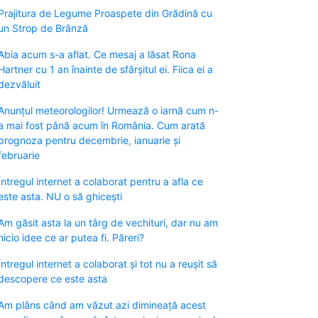
Prajitura de Legume Proaspete din Grădină cu
un Strop de Brânză
Abia acum s-a aflat. Ce mesaj a lăsat Rona
Hartner cu 1 an înainte de sfârșitul ei. Fiica ei a
dezvăluit
Anunțul meteorologilor! Urmează o iarnă cum n-
a mai fost până acum în România. Cum arată
prognoza pentru decembrie, ianuarie și
februarie
Întregul internet a colaborat pentru a afla ce
este asta. NU o să ghicești
Am găsit asta la un târg de vechituri, dar nu am
nicio idee ce ar putea fi. Păreri?
Întregul internet a colaborat și tot nu a reușit să
descopere ce este asta
Am plâns când am văzut azi dimineață acest