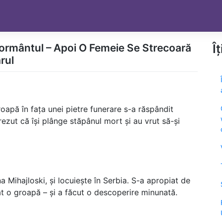
ormântul – Apoi O Femeie Se Strecoară
Î
rul
apă în fața unei pietre funerare s-a răspândit
ezut că își plânge stăpânul mort și au vrut să-și
a Mihajloski, și locuiește în Serbia. S-a apropiat de
 o groapă – și a făcut o descoperire minunată.