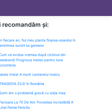
ți recomandăm și:
În fiecare an, fiul meu planta floarea-soarelui în
amintirea surorii lui gemene
Cum va evolua vremea după ciclonul din
weekend! Prognoza meteo pentru luna
octombrie
Veste trista! A murit cantaretul nostru
TRAGEDIA ZILEI în România
Sorin Am o problemă gravă cu soția mea
Fecioara La 70 De Ani: Povestea Incredibilă A
Unei Femei Fericite