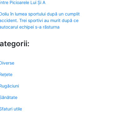
Între Picioarele Lui Și A
Doliu în lumea sportului după un cumplit
accident. Trei sportivi au murit după ce
autocarul echipei s-a răsturna
ategorii:
Diverse
Rețete
Rugăciuni
Sănătate
Sfaturi utile