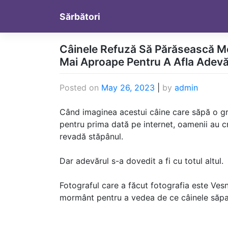
Skip
Sărbători
to
content
Câinele Refuză Să Părăsească M
Mai Aproape Pentru A Afla Adevă
Posted on
May 26, 2023
|
by
admin
Când imaginea acestui câine care săpă o gro
pentru prima dată pe internet, oamenii au cr
revadă stăpânul.
Dar adevărul s-a dovedit a fi cu totul altul.
Fotograful care a făcut fotografia este Vesn
mormânt pentru a vedea de ce câinele săpat