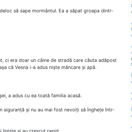
 deloc să sape mormântul. Ea a săpat groapa dintr-
t, ci era doar un câine de stradă care căuta adăpost
, așa că Vesna i-a adus niște mâncare și apă.
ei, a adus cu ea toată familia acasă.
n siguranță și nu au mai fost nevoiți să înghețe într-
i liniște și au crescut rapid.