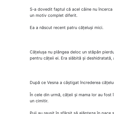
S-a dovedit faptul că acel câine nu încerca
un motiv complet diferit.
Ea a născut recent patru cățeluși mici.
Cățelușa nu plângea deloc un stăpân pierdu
pentru cățeii ei. Era slăbită și deshidratată
După ce Vesna a câștigat încrederea cățeluș
În cele din urmă, cățeii și mama lor au fost î
un cimitir.
Puii au reușit în sfârșit să alăpteze în pace ș