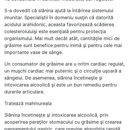
S-a dovedit că slănina ajută la întărirea sistemului
imunitar. Specialiştii în domeniu susţin că datorită
acidului arahidonic, aceasta favorizează scăderea
colesteroluluişi este esenţială pentru protecţia
organismului. Mai mult decât atât, cantităţile mici de
grăsime sunt benefice pentru inimă şi pentru cele mai
importante vase de sânge.
Un consumator de grăsime are u nritm cardiac regulat,
un muşchi cardiac mai puternic şi o circulţie uşoară a
sângelui. De asemenea, slănina încetineşte şi
intoxicarea alcoolică şi este un bun remediu pentru
durerile articulare.
Tratează mahmureala
Slănina încetineşte şi intoxicarea alcoolică, prin
acoperirea pereţilor stomacului cu grăsime şi crearea
pansamentului gastric, care previne absorbţia rapidă