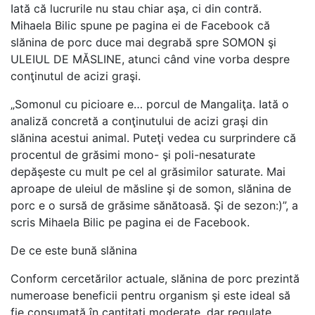
Iată că lucrurile nu stau chiar aşa, ci din contră.
Mihaela Bilic spune pe pagina ei de Facebook că
slănina de porc duce mai degrabă spre SOMON şi
ULEIUL DE MĂSLINE, atunci când vine vorba despre
conţinutul de acizi graşi.
„Somonul cu picioare e… porcul de Mangaliţa. Iată o
analiză concretă a conţinutului de acizi graşi din
slănina acestui animal. Puteţi vedea cu surprindere că
procentul de grăsimi mono- şi poli-nesaturate
depăşeste cu mult pe cel al grăsimilor saturate. Mai
aproape de uleiul de măsline şi de somon, slănina de
porc e o sursă de grăsime sănătoasă. Şi de sezon:)”, a
scris Mihaela Bilic pe pagina ei de Facebook.
De ce este bună slănina
Conform cercetărilor actuale, slănina de porc prezintă
numeroase beneficii pentru organism şi este ideal să
fie consumată în cantitati moderate, dar regulate.