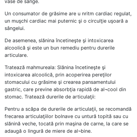
vase de sânge.
Un consumator de grăsime are u nritm cardiac regulat,
un muşchi cardiac mai puternic şi o circulţie uşoară a
sângelui.
De asemenea, slănina încetineşte şi intoxicarea
alcoolică şi este un bun remediu pentru durerile
articulare.
Tratează mahmureala: Slănina încetineşte şi
intoxicarea alcoolică, prin acoperirea pereţilor
stomacului cu grăsime şi crearea pansamentului
gastric, care previne absorbţia rapidă de al¬cool din
stomac. Tratează durerile de articulaţii:
Pentru a scăpa de durerile de articulaţii, se recomandă
frecarea articulaţiilor bolnave cu untură topită sau cu
slănină veche, tocată prin maşina de carne, la care se
adaugă o lingură de miere de al¬bine.