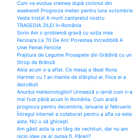
Cum va evolua vremea după ciclonul din
weekend! Prognoza meteo pentru luna octombrie
Veste trista! A murit cantaretul nostru
TRAGEDIA ZILEI în România
Sorin Am o problemă gravă cu soția mea
Fecioara La 70 De Ani: Povestea Incredibilă A
Unei Femei Fericite
Prajitura de Legume Proaspete din Grădină cu un
Strop de Brânză
Abia acum s-a aflat. Ce mesaj a lăsat Rona
Hartner cu 1 an înainte de sfârșitul ei. Fiica ei a
dezvăluit
Anunțul meteorologilor! Urmează o iarnă cum n-a
mai fost până acum în România. Cum arată
prognoza pentru decembrie, ianuarie și februarie
Întregul internet a colaborat pentru a afla ce este
asta. NU o să ghicești
Am găsit asta la un târg de vechituri, dar nu am
nicio idee ce ar putea fi. Păreri?