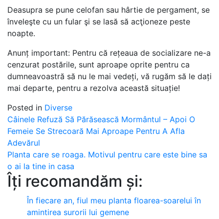
Deasupra se pune celofan sau hârtie de pergament, se
înveleşte cu un fular şi se lasă să acţioneze peste
noapte.
Anunț important: Pentru că rețeaua de socializare ne-a
cenzurat postările, sunt aproape oprite pentru ca
dumneavoastră să nu le mai vedeți, vă rugăm să le dați
mai departe, pentru a rezolva această situație!
Posted in
Diverse
Post
Câinele Refuză Să Părăsească Mormântul – Apoi O
Femeie Se Strecoară Mai Aproape Pentru A Afla
navigation
Adevărul
Planta care se roaga. Motivul pentru care este bine sa
o ai la tine in casa
Îți recomandăm și:
În fiecare an, fiul meu planta floarea-soarelui în
amintirea surorii lui gemene