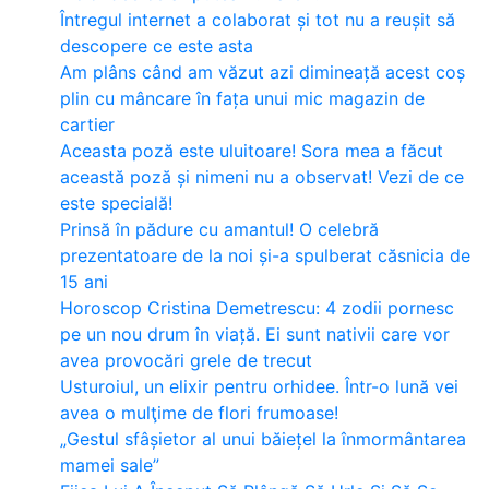
Întregul internet a colaborat și tot nu a reușit să
descopere ce este asta
Am plâns când am văzut azi dimineață acest coș
plin cu mâncare în fața unui mic magazin de
cartier
Aceasta poză este uluitoare! Sora mea a făcut
această poză și nimeni nu a observat! Vezi de ce
este specială!
Prinsă în pădure cu amantul! O celebră
prezentatoare de la noi și-a spulberat căsnicia de
15 ani
Horoscop Cristina Demetrescu: 4 zodii pornesc
pe un nou drum în viață. Ei sunt nativii care vor
avea provocări grele de trecut
Usturoiul, un elixir pentru orhidee. Într-o lună vei
avea o mulţime de flori frumoase!
„Gestul sfâșietor al unui băiețel la înmormântarea
mamei sale”