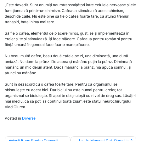
„Este dovedit. Sunt anumiți neurotransmițători între celulele nervoase și ele
funcționează printr-un chimism. Cafeaua stimulează acest chimism,
deschide căile. Nu este bine să fie o cafea foarte tare, că atunci tremuri,
transpiri, bate inima mai tare.
Să fie o cafea, elementul de plăcere miros, gust, se și implementează în
creier și te și stimulează. Îți face plăcere. Cafeaua pentru român și pentru
ființă umană în general face foarte mare plăcere.
Nu beau multă cafea, beau două cafele pe zi, una dimineață, una după-
amiază. Nu dorm la prânz. De aceea și mănânc puțin la prânz. Dimineață
mănânc un mic dejun atent. Dacă mănânc la prânz, mă apucă somnul, și
atunci nu mănânc.
Sunt în dezacord cu o cafea foarte tare. Pentru că organismul se
obișnuiește cu acest bici. Dar biciul nu este numai pentru creier, tot
organismul se biciuiește. Și apoi te obișnuiești cu nivel de drog sus. Lăsăți-l
mai mediu, că să poți sa continui toată ziua”, este sfatul neurochirurgului
Vlad Ciurea.
Posted in
Diverse
Post
Vești Bune Pentru Oamenii
La Un Moment Dat, Oana Lis A