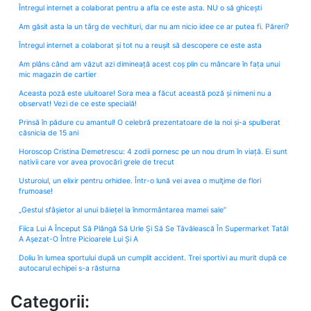
Întregul internet a colaborat pentru a afla ce este asta. NU o să ghicești
Am găsit asta la un târg de vechituri, dar nu am nicio idee ce ar putea fi. Păreri?
Întregul internet a colaborat și tot nu a reușit să descopere ce este asta
Am plâns când am văzut azi dimineață acest coș plin cu mâncare în fața unui
mic magazin de cartier
Aceasta poză este uluitoare! Sora mea a făcut această poză și nimeni nu a
observat! Vezi de ce este specială!
Prinsă în pădure cu amantul! O celebră prezentatoare de la noi și-a spulberat
căsnicia de 15 ani
Horoscop Cristina Demetrescu: 4 zodii pornesc pe un nou drum în viață. Ei sunt
nativii care vor avea provocări grele de trecut
Usturoiul, un elixir pentru orhidee. Într-o lună vei avea o mulţime de flori
frumoase!
„Gestul sfâșietor al unui băiețel la înmormântarea mamei sale”
Fiica Lui A Început Să Plângă Să Urle Și Să Se Tăvălească În Supermarket Tatăl
A Așezat-O Între Picioarele Lui Și A
Doliu în lumea sportului după un cumplit accident. Trei sportivi au murit după ce
autocarul echipei s-a răsturna
Categorii: