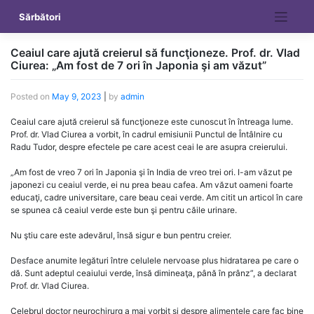
Skip
Sărbători
to
content
Ceaiul care ajută creierul să funcţioneze. Prof. dr. Vlad
Ciurea: „Am fost de 7 ori în Japonia şi am văzut”
Posted on
May 9, 2023
|
by
admin
Ceaiul care ajută creierul să funcţioneze este cunoscut în întreaga lume.
Prof. dr. Vlad Ciurea a vorbit, în cadrul emisiunii Punctul de Întâlnire cu
Radu Tudor, despre efectele pe care acest ceai le are asupra creierului.
„Am fost de vreo 7 ori în Japonia şi în India de vreo trei ori. I-am văzut pe
japonezi cu ceaiul verde, ei nu prea beau cafea. Am văzut oameni foarte
educaţi, cadre universitare, care beau ceai verde. Am citit un articol în care
se spunea că ceaiul verde este bun şi pentru căile urinare.
Nu ştiu care este adevărul, însă sigur e bun pentru creier.
Desface anumite legături între celulele nervoase plus hidratarea pe care o
dă. Sunt adeptul ceaiului verde, însă dimineaţa, până în prânz”, a declarat
Prof. dr. Vlad Ciurea.
Celebrul doctor neurochirurg a mai vorbit şi despre alimentele care fac bine