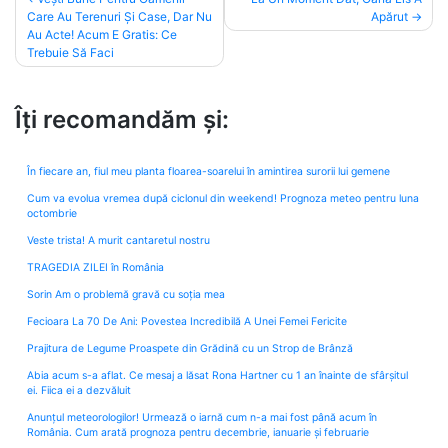
Care Au Terenuri Și Case, Dar Nu
Apărut
navigation
Au Acte! Acum E Gratis: Ce
Trebuie Să Faci
Îți recomandăm și:
În fiecare an, fiul meu planta floarea-soarelui în amintirea surorii lui gemene
Cum va evolua vremea după ciclonul din weekend! Prognoza meteo pentru luna
octombrie
Veste trista! A murit cantaretul nostru
TRAGEDIA ZILEI în România
Sorin Am o problemă gravă cu soția mea
Fecioara La 70 De Ani: Povestea Incredibilă A Unei Femei Fericite
Prajitura de Legume Proaspete din Grădină cu un Strop de Brânză
Abia acum s-a aflat. Ce mesaj a lăsat Rona Hartner cu 1 an înainte de sfârșitul
ei. Fiica ei a dezvăluit
Anunțul meteorologilor! Urmează o iarnă cum n-a mai fost până acum în
România. Cum arată prognoza pentru decembrie, ianuarie și februarie