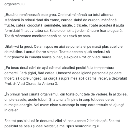
organismului.
„Bucăria românească este grea. Creierul mănâncă cu totul altceva.
Mănâncă în primul rând din carne, carnea slabă de curcan, mănâncă
fructe, cafea, ciocolată, seminţele, nucile, citricele. Toate acestea îl ajută
formidabil în activitatea sa. Este o combinaţie de mâncare foarte uşoară.
Toată mâncarea mediteraneană se bazează pe asta.
Uitaţi-vă la greci. Ce am spus eu aici se pune la ei pe masă plus acel ulei
de măsline. Lucruri foarte simple. Toate acestea ajută creierul să
funcţioneze în condiţii foarte bune”, a explica Prof. dr. Vlad Ciurea.
„Eu beau două căni de apă cât mai alcalină posibilă, la temperatura
camerei. Fără țigări, fără cafea. Urmează acea igienă personală pe care
încerc să o prelungesc, să curgă asupra mea apă cât mai rece”, a dezvăluit
Prof. dr. Vlad Ciurea, la Antena 3.
„În primul rând curață organismul, din toate punctele de vedere. În al doilea,
umple vasele, acele tuburi. Și atunci a împins în corp tot ceea ce se
numește energie. Noi avem niște substanțe în corp care trebuie să ajungă
în creier.
Fac tot posibilul că în decursul zilei să beau peste 2 litri de apă. Fac tot
posibilul să beau și ceai verde”, a mai spus neurochirurgul.