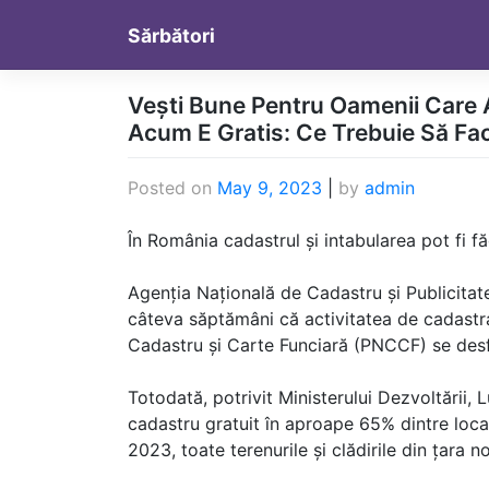
Skip
Sărbători
to
content
Vești Bune Pentru Oamenii Care A
Acum E Gratis: Ce Trebuie Să Fac
Posted on
May 9, 2023
|
by
admin
În România cadastrul și intabularea pot fi fă
Agenția Națională de Cadastru și Publicitat
câteva săptămâni că activitatea de cadastra
Cadastru și Carte Funciară (PNCCF) se desfăș
Totodată, potrivit Ministerului Dezvoltării, L
cadastru gratuit în aproape 65% dintre locali
2023, toate terenurile și clădirile din țara n