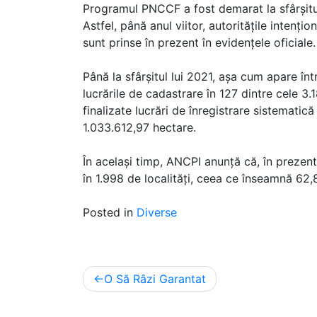
Programul PNCCF a fost demarat la sfârșitul
Astfel, până anul viitor, autoritățile intenț
sunt prinse în prezent în evidențele oficiale.
Până la sfârșitul lui 2021, așa cum apare în
lucrările de cadastrare în 127 dintre cele 3.1
finalizate lucrări de înregistrare sistematică
1.033.612,97 hectare.
În același timp, ANCPI anunță că, în prezent,
în 1.998 de localități, ceea ce înseamnă 62,8%
Posted in
Diverse
Post
O Să Râzi Garantat
navigation