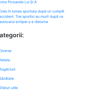
Între Picioarele Lui Și A
Doliu în lumea sportului după un cumplit
accident. Trei sportivi au murit după ce
autocarul echipei s-a răsturna
ategorii:
Diverse
Rețete
Rugăciuni
Sănătate
Sfaturi utile