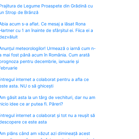
Prajitura de Legume Proaspete din Grădină cu
un Strop de Brânză
Abia acum s-a aflat. Ce mesaj a lăsat Rona
Hartner cu 1 an înainte de sfârșitul ei. Fiica ei a
dezvăluit
Anunțul meteorologilor! Urmează o iarnă cum n-
a mai fost până acum în România. Cum arată
prognoza pentru decembrie, ianuarie și
februarie
Întregul internet a colaborat pentru a afla ce
este asta. NU o să ghicești
Am găsit asta la un târg de vechituri, dar nu am
nicio idee ce ar putea fi. Păreri?
Întregul internet a colaborat și tot nu a reușit să
descopere ce este asta
Am plâns când am văzut azi dimineață acest