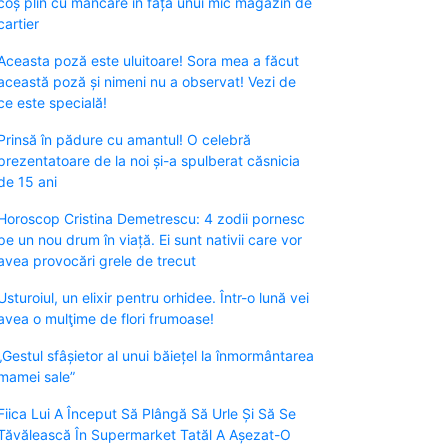
coș plin cu mâncare în fața unui mic magazin de
cartier
Aceasta poză este uluitoare! Sora mea a făcut
această poză și nimeni nu a observat! Vezi de
ce este specială!
Prinsă în pădure cu amantul! O celebră
prezentatoare de la noi și-a spulberat căsnicia
de 15 ani
Horoscop Cristina Demetrescu: 4 zodii pornesc
pe un nou drum în viață. Ei sunt nativii care vor
avea provocări grele de trecut
Usturoiul, un elixir pentru orhidee. Într-o lună vei
avea o mulţime de flori frumoase!
„Gestul sfâșietor al unui băiețel la înmormântarea
mamei sale”
Fiica Lui A Început Să Plângă Să Urle Și Să Se
Tăvălească În Supermarket Tatăl A Așezat-O