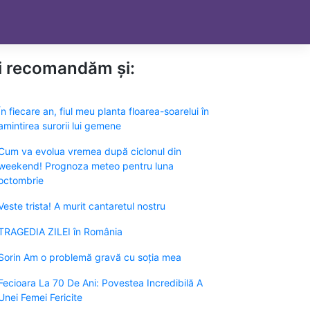
ți recomandăm și:
În fiecare an, fiul meu planta floarea-soarelui în
amintirea surorii lui gemene
Cum va evolua vremea după ciclonul din
weekend! Prognoza meteo pentru luna
octombrie
Veste trista! A murit cantaretul nostru
TRAGEDIA ZILEI în România
Sorin Am o problemă gravă cu soția mea
Fecioara La 70 De Ani: Povestea Incredibilă A
Unei Femei Fericite