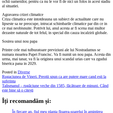
ochii oamenilor, pentru ca nu le vor fi de nici un folos in acest stadiu
al situatiei.
Agravarea crizei climatice
Criza climatica este intotdeauna un subiect de actualitate care nu
lipseste sa ne preocupe, intrucat schimbarile climatice par din ce in
ce mai neobisnuite. Potrivit lui, anul acesta ar fi scena mai multor
dezastre naturale de tot felul, in special din cauza incalzirii globale.
Sosirea unui nou papa
Printre cele mai tulburatoare previziuni ale lui Nostradamus se
numara moartea Papei Francisc. Va fi numit un nou papa. Acesta din
urma, mai tanar, va fi la originea unui scandal urias care va zgudui
biserica pana in 2029.
Posted in
Diverse
Post
Rugaciunea de Vineri. Preotii spun ca are putere mare cand esti la
suferinta
navigation
Talismanul – rugăciune veche din 1585, făcătoare de minuni. Când
este bine să o citești
Îți recomandăm și:
În fiecare an, fiul meu planta floarea-soarelui în amintirea