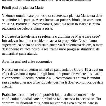
Primii pasi pe planeta Marte
Viziunea omului care porneste sa cucereasca planeta Marte era doar
o amintire indepartata. Acest lucru s-ar putea schimba, in acest nou
an 2023. Potrivit lui Nostradamus, omul va reusi in sfarsit sa puna
picioarele pe celebra planeta rosie.
Nu degeaba textele sale se refera la o „lumina pe Marte care cade”.
Intr-adevar luand in considerare aceasta propozitie, Nostradamus
sugereaza ca odata ce aceasta planeta va fi colonizata de om, o mare
descoperire va face posibila realizarea unor progrese stiintifice, de
neimaginat pana atunci.
Aparitia unei noi crize economice
Nu este un secret pentru nimeni ca pandemia de Covid-19 a avut un
efect devastator asupra intregii lumi, din punct de vedere al sanatatii
si economic. Si acum, pentru 2023, Nostradamus anunta la randul
sau aparitia unei noi crize globale, desi va fi doar economica de data
aceasta.
Prabusirea economiei va fi, potrivit lui, una dintre consecintele
conflictului mondial care ar trebui sa izbucneasca in acelasi an. Tot
conform lui Nostradamus, banii nu vor mai avea nicio valoare in