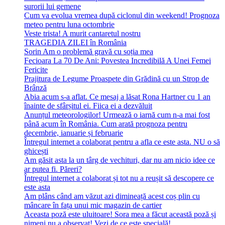
surorii lui gemene
Cum va evolua vremea după ciclonul din weekend! Prognoza
meteo pentru luna octombrie
Veste trista! A murit cantaretul nostru
TRAGEDIA ZILEI în România
Sorin Am o problemă gravă cu soția mea
Fecioara La 70 De Ani: Povestea Incredibilă A Unei Femei
Fericite
Prajitura de Legume Proaspete din Grădină cu un Strop de
Brânză
Abia acum s-a aflat. Ce mesaj a lăsat Rona Hartner cu 1 an
înainte de sfârșitul ei. Fiica ei a dezvăluit
Anunțul meteorologilor! Urmează o iarnă cum n-a mai fost
până acum în România. Cum arată prognoza pentru
decembrie, ianuarie și februarie
Întregul internet a colaborat pentru a afla ce este asta. NU o să
ghicești
Am găsit asta la un târg de vechituri, dar nu am nicio idee ce
ar putea fi. Păreri?
Întregul internet a colaborat și tot nu a reușit să descopere ce
este asta
Am plâns când am văzut azi dimineață acest coș plin cu
mâncare în fața unui mic magazin de cartier
Aceasta poză este uluitoare! Sora mea a făcut această poză și
nimeni nu a observat! Vezi de ce este specială!