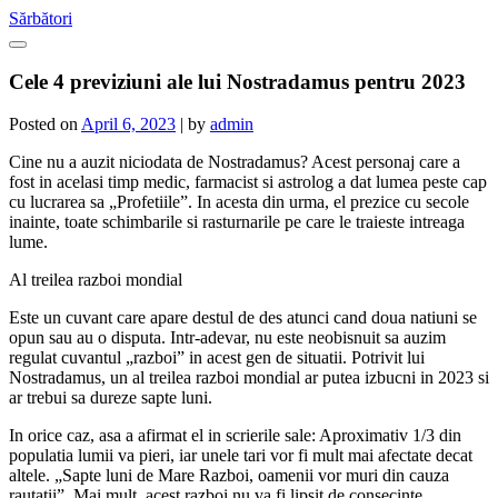
Skip
Sărbători
to
content
Cele 4 previziuni ale lui Nostradamus pentru 2023
Posted on
April 6, 2023
|
by
admin
Cine nu a auzit niciodata de Nostradamus? Acest personaj care a
fost in acelasi timp medic, farmacist si astrolog a dat lumea peste cap
cu lucrarea sa „Profetiile”. In acesta din urma, el prezice cu secole
inainte, toate schimbarile si rasturnarile pe care le traieste intreaga
lume.
Al treilea razboi mondial
Este un cuvant care apare destul de des atunci cand doua natiuni se
opun sau au o disputa. Intr-adevar, nu este neobisnuit sa auzim
regulat cuvantul „razboi” in acest gen de situatii. Potrivit lui
Nostradamus, un al treilea razboi mondial ar putea izbucni in 2023 si
ar trebui sa dureze sapte luni.
In orice caz, asa a afirmat el in scrierile sale: Aproximativ 1/3 din
populatia lumii va pieri, iar unele tari vor fi mult mai afectate decat
altele. „Sapte luni de Mare Razboi, oamenii vor muri din cauza
rautatii”. Mai mult, acest razboi nu va fi lipsit de consecinte.