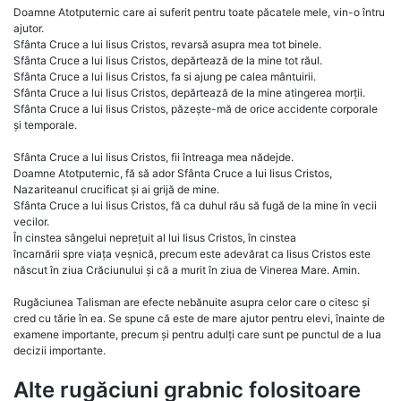
Doamne Atotputernic care ai suferit pentru toate păcatele mele, vin-o întru
ajutor.
Sfânta Cruce a lui Iisus Cristos, revarsă asupra mea tot binele.
Sfânta Cruce a lui Iisus Cristos, depărtează de la mine tot răul.
Sfânta Cruce a lui Iisus Cristos, fa si ajung pe calea mântuirii.
Sfânta Cruce a lui Iisus Cristos, depărtează de la mine atingerea morții.
Sfânta Cruce a lui Iisus Cristos, păzește-mă de orice accidente corporale
și temporale.
Sfânta Cruce a lui Iisus Cristos, fii întreaga mea nădejde.
Doamne Atotputernic, fă să ador Sfânta Cruce a lui Iisus Cristos,
Nazariteanul crucificat și ai grijă de mine.
Sfânta Cruce a lui Iisus Cristos, fă ca duhul rău să fugă de la mine în vecii
vecilor.
În cinstea sângelui neprețuit al lui Iisus Cristos, în cinstea
încarnării spre viața veșnică, precum este adevărat ca Iisus Cristos este
născut în ziua Crăciunului și că a murit în ziua de Vinerea Mare. Amin.
Rugăciunea Talisman are efecte nebănuite asupra celor care o citesc și
cred cu tărie în ea. Se spune că este de mare ajutor pentru elevi, înainte de
examene importante, precum și pentru adulți care sunt pe punctul de a lua
decizii importante.
Alte rugăciuni grabnic folositoare