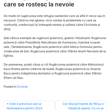
care se rostesc la nevoie
De multe ori rugăciunea este refugiul oamenilor care se află în nevoi sau în
necazuri. Când nu mai găsesc nicio soluție la problemele cu care se
confruntă, credincioșii își îndreaptă mintea și sufletul către Divinitate și
sfinți.
Iată câteva exemple de rugăciuni puternice, grabnic folositoare: Rugăciune
puternică către Preasfânta Născătoare de Dumnezeu, înaintea icoanei
sale „Tămăduitoarea, Rugăciune puternică către Maica Domnului pentru
vindecarea de boli, Rugăciune puternică către Sfântul Ierarh Nectarie de la
Eghi­na.
De asemenea, puteți căuta și citi Rugăciunea puternică către Mântuitorul
Iisus Hristos pentru izbăvire de boală, Rugăciunea puternică lui Arsenie
Boca pentru îndeplinirea dorințelor și Rugăciune puternică câtre Sfântul
Efrem cel Nou.
Posted in
Diverse
Post
Cele 4 previziuni ale lui
Cei născuți înainte de ’89 au o
Nostradamus pentru 2023
trăsătură aparte. Cu ce se