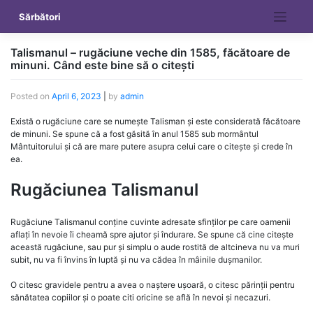
Skip
Sărbători
to
content
Talismanul – rugăciune veche din 1585, făcătoare de
minuni. Când este bine să o citești
Posted on
April 6, 2023
|
by
admin
Există o rugăciune care se numește Talisman și este considerată făcătoare
de minuni. Se spune că a fost găsită în anul 1585 sub mormântul
Mântuitorului și că are mare putere asupra celui care o citește și crede în
ea.
Rugăciunea Talismanul
Rugăciune Talismanul conține cuvinte adresate sfinților pe care oamenii
aflați în nevoie îi cheamă spre ajutor și îndurare. Se spune că cine citește
această rugăciune, sau pur și simplu o aude rostită de altcineva nu va muri
subit, nu va fi învins în luptă și nu va cădea în mâinile dușmanilor.
O citesc gravidele pentru a avea o naștere ușoară, o citesc părinții pentru
sănătatea copiilor și o poate citi oricine se află în nevoi și necazuri.