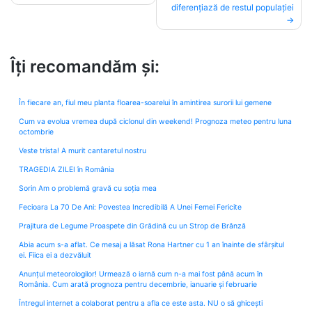
navigation
diferențiază de restul populației
Îți recomandăm și:
În fiecare an, fiul meu planta floarea-soarelui în amintirea surorii lui gemene
Cum va evolua vremea după ciclonul din weekend! Prognoza meteo pentru luna
octombrie
Veste trista! A murit cantaretul nostru
TRAGEDIA ZILEI în România
Sorin Am o problemă gravă cu soția mea
Fecioara La 70 De Ani: Povestea Incredibilă A Unei Femei Fericite
Prajitura de Legume Proaspete din Grădină cu un Strop de Brânză
Abia acum s-a aflat. Ce mesaj a lăsat Rona Hartner cu 1 an înainte de sfârșitul
ei. Fiica ei a dezvăluit
Anunțul meteorologilor! Urmează o iarnă cum n-a mai fost până acum în
România. Cum arată prognoza pentru decembrie, ianuarie și februarie
Întregul internet a colaborat pentru a afla ce este asta. NU o să ghicești