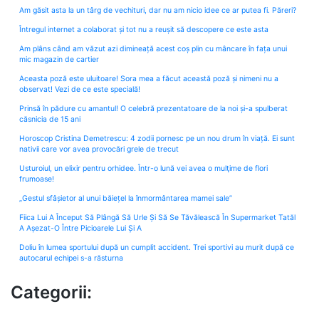
Am găsit asta la un târg de vechituri, dar nu am nicio idee ce ar putea fi. Păreri?
Întregul internet a colaborat și tot nu a reușit să descopere ce este asta
Am plâns când am văzut azi dimineață acest coș plin cu mâncare în fața unui
mic magazin de cartier
Aceasta poză este uluitoare! Sora mea a făcut această poză și nimeni nu a
observat! Vezi de ce este specială!
Prinsă în pădure cu amantul! O celebră prezentatoare de la noi și-a spulberat
căsnicia de 15 ani
Horoscop Cristina Demetrescu: 4 zodii pornesc pe un nou drum în viață. Ei sunt
nativii care vor avea provocări grele de trecut
Usturoiul, un elixir pentru orhidee. Într-o lună vei avea o mulţime de flori
frumoase!
„Gestul sfâșietor al unui băiețel la înmormântarea mamei sale”
Fiica Lui A Început Să Plângă Să Urle Și Să Se Tăvălească În Supermarket Tatăl
A Așezat-O Între Picioarele Lui Și A
Doliu în lumea sportului după un cumplit accident. Trei sportivi au murit după ce
autocarul echipei s-a răsturna
Categorii: