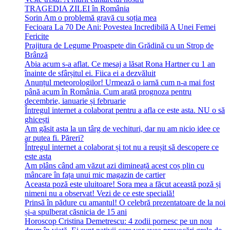
TRAGEDIA ZILEI în România
Sorin Am o problemă gravă cu soția mea
Fecioara La 70 De Ani: Povestea Incredibilă A Unei Femei
Fericite
Prajitura de Legume Proaspete din Grădină cu un Strop de
Brânză
Abia acum s-a aflat. Ce mesaj a lăsat Rona Hartner cu 1 an
înainte de sfârșitul ei. Fiica ei a dezvăluit
Anunțul meteorologilor! Urmează o iarnă cum n-a mai fost
până acum în România. Cum arată prognoza pentru
decembrie, ianuarie și februarie
Întregul internet a colaborat pentru a afla ce este asta. NU o să
ghicești
Am găsit asta la un târg de vechituri, dar nu am nicio idee ce
ar putea fi. Păreri?
Întregul internet a colaborat și tot nu a reușit să descopere ce
este asta
Am plâns când am văzut azi dimineață acest coș plin cu
mâncare în fața unui mic magazin de cartier
Aceasta poză este uluitoare! Sora mea a făcut această poză și
nimeni nu a observat! Vezi de ce este specială!
Prinsă în pădure cu amantul! O celebră prezentatoare de la noi
și-a spulberat căsnicia de 15 ani
Horoscop Cristina Demetrescu: 4 zodii pornesc pe un nou