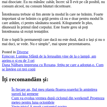
mai disociate. Eu nu mănânc zahăr, încerc să îl evit pe cât posibil, nu
consum alcool, nu consum băuturi răcoritoare.
Întotdeauna trebuie să fim atente la modul în care ne hrănim. Foarte
important să ne hrănim cu grijă pentru că nu e doar pentru modul în
care arătăm, ci pentru sănătatea noastră. Kilogramele în plus,
dăunează în primul rând corpului. Este foarte greu să poți
întotdeauna să reziști tentațiilor.
Este o luptă în permanență care dacă nu este dusă, dacă o lași și nu o
mai duci, se vede. Nu e simplu”, mai spune prezentatoarea.
Posted in
Diverse
Post
Episcop: Lumina Sfântă de la Ierusalim vine de la o lampă, am
aprins-o şi eu de 3 ori
navigation
Dana Nălbaru impreuna cu Roxana, fetița pe care a adoptat-o. Cum
se înțeleg cei trei copii
Îți recomandăm și:
În fiecare an, fiul meu planta floarea-soarelui în amintirea
surorii lui gemene
Cum va evolua vremea după ciclonul din weekend! Prognoza
meteo pentru luna octombrie
Veste trista! A murit cantaretul nostru