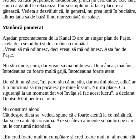
spun că gătitul le relaxează. Pur și simplu nu îi face plăcere să
gătească. Vedeta a dezvăluit că, în general, nu prea intră în bucătăre,
alimentația sa de bază fiind reprezentată de salate.
Mănâncă ponderat
Așadar, prezentatoarea de la Kanal D are un singur plan de Paște,
acela de a se odihni și de a mânca cumpătat.
„Vreau să mă odihnesc, deci vreau să mă odihnesc. Asta fac de
Paște.
Nu știu unde, cum, dar vreau să mă odihnesc. De mâncat, mănânc,
întotdeauna cu foarte multă grijă, întotdeauna foarte atent.
De gătit nu gătesc, îmi pare rău că nu știu, dar nu îmi place, adică ar
fi o minciună să mă păcălesc pe mine însămi. Nu-mi place. Cu
siguranță la un moment dat voi învăța să fac acest lucru”, a declarat
Denise Rifai pentru ciao.ro.
Nu consumă alcool
Cât despre dieta sa, vedeta spune că e foarte atentă la ce mănâncă,
dar și ce cantități consumă. Are și câteva alimente și băuturi pe care
nu le consumă niciodată.
„Eu cred foarte mult în cumpătare și cred foarte mult în alimente cât