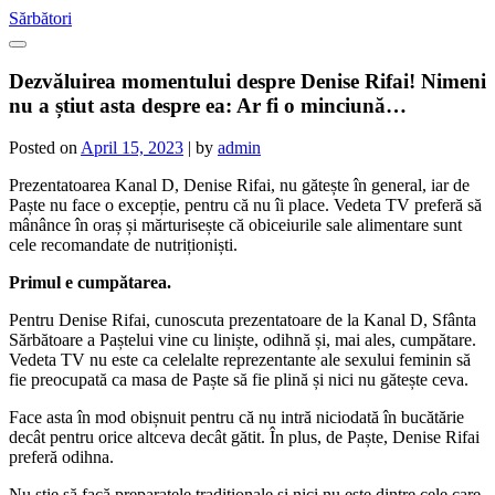
Skip
Sărbători
to
content
Dezvăluirea momentului despre Denise Rifai! Nimeni
nu a știut asta despre ea: Ar fi o minciună…
Posted on
April 15, 2023
|
by
admin
Prezentatoarea Kanal D, Denise Rifai, nu gătește în general, iar de
Paște nu face o excepție, pentru că nu îi place. Vedeta TV preferă să
mânânce în oraș și mărturisește că obiceiurile sale alimentare sunt
cele recomandate de nutriționiști.
Primul e cumpătarea.
Pentru Denise Rifai, cunoscuta prezentatoare de la Kanal D, Sfânta
Sărbătoare a Paștelui vine cu liniște, odihnă și, mai ales, cumpătare.
Vedeta TV nu este ca celelalte reprezentante ale sexului feminin să
fie preocupată ca masa de Paște să fie plină și nici nu gătește ceva.
Face asta în mod obișnuit pentru că nu intră niciodată în bucătărie
decât pentru orice altceva decât gătit. În plus, de Paște, Denise Rifai
preferă odihna.
Nu știe să facă preparatele tradiționale și nici nu este dintre cele care