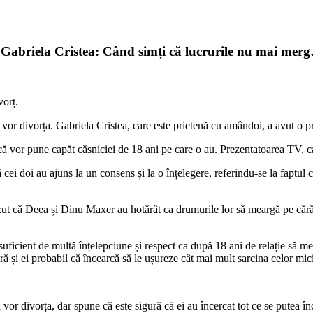
 Gabriela Cristea: Când simți că lucrurile nu mai mer
vorț.
or divorța. Gabriela Cristea, care este prietenă cu amândoi, a avut o p
 vor pune capăt căsniciei de 18 ani pe care o au. Prezentatoarea TV, care
ă cei doi au ajuns la un consens și la o înțelegere, referindu-se la faptul
 că Deea și Dinu Maxer au hotărât ca drumurile lor să meargă pe cărări s
cient de multă înțelepciune și respect ca după 18 ani de relație să mear
feră și ei probabil că încearcă să le ușureze cât mai mult sarcina celor mi
vor divorța, dar spune că este sigură că ei au încercat tot ce se putea în