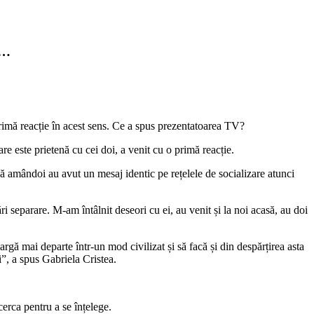
g…
rimă reacție în acest sens. Ce a spus prezentatoarea TV?
 este prietenă cu cei doi, a venit cu o primă reacție.
 că amândoi au avut un mesaj identic pe rețelele de socializare atunci
eparare. M-am întâlnit deseori cu ei, au venit și la noi acasă, au doi
gă mai departe într-un mod civilizat și să facă și din despărțirea asta
ci”, a spus Gabriela Cristea.
cerca pentru a se înțelege.