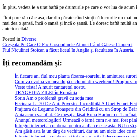
În plus, vedeta le-a urat baftă pe drumurile pe care o vor lua de acum 
”Îmi pare rău că e așa, dar din păcate când simți că lucrurile nu mai me
mai dea o șansă, încă o șansă și încă o șansă. Le doresc baftă multă a
anterior citată.
Posted in
Diverse
Post
Greșeala Pe Care O Fac Gospodinele Atunci Când Gătesc Ciuperci
Fiul Niculinei Stoican a făcut liceul în Anglia și facultatea în Austria.
navigation
Îți recomandăm și:
În fiecare an, fiul meu planta floarea-soarelui în amintirea suror
Cum va evolua vremea după ciclonul din weekend! Prognoza m
Veste trista! A murit cantaretul nostru
TRAGEDIA ZILEI în România
Sorin Am o problemă gravă cu soția mea
Fecioara La 70 De Ani: Povestea Incredibilă A Unei Femei Feri
Prajitura de Legume Proaspete din Grădină cu un Strop de Brâ
Abia acum s-a aflat. Ce mesaj a lăsat Rona Hartner cu 1 an înainte
Anunțul meteorologilor! Urmează o iarnă cum n-a mai fost pân
Întregul internet a colaborat pentru a afla ce este asta. NU o să 
Am găsit asta la un târg de vechituri, dar nu am nicio idee ce ar 
Întregul internet a colaborat și tot nu a reușit să descopere ce est