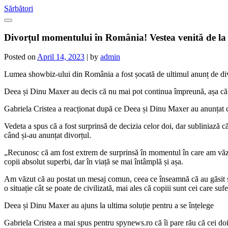
Skip
Sărbători
to
content
Divorțul momentului în România! Vestea venită de la
Posted on
April 14, 2023
|
by
admin
Lumea showbiz-ului din România a fost șocată de ultimul anunț de di
Deea și Dinu Maxer au decis că nu mai pot continua împreună, așa că v
Gabriela Cristea a reacționat după ce Deea și Dinu Maxer au anunțat că
Vedeta a spus că a fost surprinsă de decizia celor doi, dar subliniază c
când și-au anunțat divorțul.
„Recunosc că am fost extrem de surprinsă în momentul în care am văzut
copii absolut superbi, dar în viață se mai întâmplă și așa.
Am văzut că au postat un mesaj comun, ceea ce înseamnă că au găsit sufi
o situație cât se poate de civilizată, mai ales că copiii sunt cei care su
Deea și Dinu Maxer au ajuns la ultima soluție pentru a se înțelege
Gabriela Cristea a mai spus pentru spynews.ro că îi pare rău că cei doi 