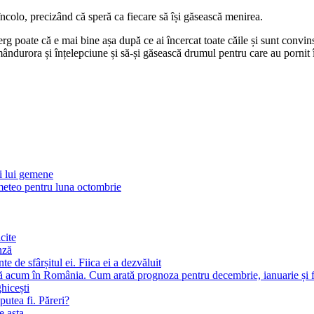
încolo, precizând că speră ca fiecare să își găsească menirea.
rg poate că e mai bine așa după ce ai încercat toate căile și sunt convins
mândurora și înțelepciune și să-și găsească drumul pentru care au pornit
ii lui gemene
eteo pentru luna octombrie
cite
nză
 de sfârșitul ei. Fiica ei a dezvăluit
ă acum în România. Cum arată prognoza pentru decembrie, ianuarie și f
ghicești
putea fi. Păreri?
e asta