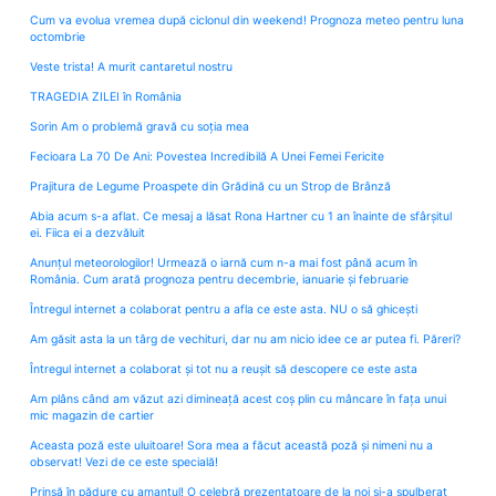
Cum va evolua vremea după ciclonul din weekend! Prognoza meteo pentru luna
octombrie
Veste trista! A murit cantaretul nostru
TRAGEDIA ZILEI în România
Sorin Am o problemă gravă cu soția mea
Fecioara La 70 De Ani: Povestea Incredibilă A Unei Femei Fericite
Prajitura de Legume Proaspete din Grădină cu un Strop de Brânză
Abia acum s-a aflat. Ce mesaj a lăsat Rona Hartner cu 1 an înainte de sfârșitul
ei. Fiica ei a dezvăluit
Anunțul meteorologilor! Urmează o iarnă cum n-a mai fost până acum în
România. Cum arată prognoza pentru decembrie, ianuarie și februarie
Întregul internet a colaborat pentru a afla ce este asta. NU o să ghicești
Am găsit asta la un târg de vechituri, dar nu am nicio idee ce ar putea fi. Păreri?
Întregul internet a colaborat și tot nu a reușit să descopere ce este asta
Am plâns când am văzut azi dimineață acest coș plin cu mâncare în fața unui
mic magazin de cartier
Aceasta poză este uluitoare! Sora mea a făcut această poză și nimeni nu a
observat! Vezi de ce este specială!
Prinsă în pădure cu amantul! O celebră prezentatoare de la noi și-a spulberat