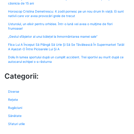
căsnicia de 15 ani
Horoscop Cristina Demetrescu: 4 zodii pornesc pe un nou drum în viață. Ei sunt
nativii care vor avea provocări grele de trecut
Usturoiul, un elixir pentru orhidee. Într-o lună vei avea o mulţime de flori
frumoase!
„Gestul sfâșietor al unui băiețel la înmormântarea mamei sale”
Fiica Lui A Început Să Plângă Să Urle Și Să Se Tăvălească În Supermarket Tatăl
A Așezat-O Între Picioarele Lui Și A
Doliu în lumea sportului după un cumplit accident. Trei sportivi au murit după ce
autocarul echipei s-a răsturna
Categorii:
Diverse
Rețete
Rugăciuni
Sănătate
Sfaturi utile