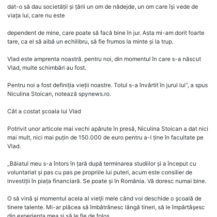
dat-o să dau societății și țării un om de nădejde, un om care își vede de
viața lui, care nu este
dependent de mine, care poate să facă bine în jur. Asta mi-am dorit foarte
tare, ca el să aibă un echilibru, să fie frumos la minte și la trup.
Vlad este amprenta noastră. pentru noi, din momentul în care s-a născut
Vlad, multe schimbări au fost.
Pentru noi a fost definiția vieții noastre. Totul s-a învârtit în jurul lui”, a spus
Niculina Stoican, notează spynews.ro.
Cât a costat școala lui Vlad
Potrivit unor articole mai vechi apărute în presă, Niculina Stoican a dat nici
mai mult, nici mai puțin de 150.000 de euro pentru a-l ține în facultate pe
Vlad.
„Băiatul meu s-a întors în țară după terminarea studiilor și a început cu
voluntariat și pas cu pas pe propriile lui puteri, acum este consilier de
investiții în piața financiară. Se poate și în România. Vă doresc numai bine.
O să vină şi momentul acela al vieţii mele când voi deschide o şcoală de
tinere talente. Mi-ar plăcea să îmbătrânesc lângă tineri, să le împărtăşesc
din experienţa mea şi să le fie de folos.