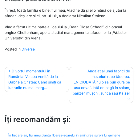
În rest, toată familia e bine, fiul meu, Vlad ne dă şi el o mână de ajutor la
afaceri, deşi are şi el job-ul lui”, a declarat Niculina Stoican.
Vlad a făcut ultima parte a liceului la „Dean Close School”, din orașul
englez Cheltenham, apoi a studiat managementul afacerilor la „Webster
University” din Viena.
Posted in
Diverse
Post
Divorțul momentului în
Angajat al unei fabrici de
România! Vestea venită de la
mezeluri rupe tăcerea.
navigation
Gabriela Cristea: Când simți că
„NICIODATĂ nu o să pun gura pe
lucrurile nu mai merg…
așa ceva”. Iată ce bagă în salam,
parizer, mușchi, suncă sau Kaizer
Îți recomandăm și:
În fiecare an, fiul meu planta floarea-soarelui în amintirea surorii lui gemene