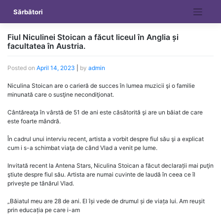
Skip
Sărbători
to
content
Fiul Niculinei Stoican a făcut liceul în Anglia și
facultatea în Austria.
Posted on
April 14, 2023
|
by
admin
Niculina Stoican are o carieră de succes în lumea muzicii şi o familie
minunată care o susţine necondiţionat.
Cântăreaţa în vârstă de 51 de ani este căsătorită şi are un băiat de care
este foarte mândră.
În cadrul unui interviu recent, artista a vorbit despre fiul său şi a explicat
cum i s-a schimbat viaţa de când Vlad a venit pe lume.
Invitată recent la Antena Stars, Niculina Stoican a făcut declarații mai puţin
ştiute despre fiul său. Artista are numai cuvinte de laudă în ceea ce îl
priveşte pe tânărul Vlad.
„Băiatul meu are 28 de ani. El își vede de drumul și de viața lui. Am reușit
prin educația pe care i-am