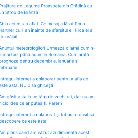
Prajitura de Legume Proaspete din Grădină cu
un Strop de Brânză
Abia acum s-a aflat. Ce mesaj a lăsat Rona
Hartner cu 1 an înainte de sfârșitul ei. Fiica ei a
dezvăluit
Anunțul meteorologilor! Urmează o iarnă cum n-
a mai fost până acum în România. Cum arată
prognoza pentru decembrie, ianuarie și
februarie
Întregul internet a colaborat pentru a afla ce
este asta. NU o să ghicești
Am găsit asta la un târg de vechituri, dar nu am
nicio idee ce ar putea fi. Păreri?
Întregul internet a colaborat și tot nu a reușit să
descopere ce este asta
Am plâns când am văzut azi dimineață acest