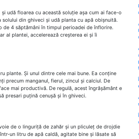
ă și udă floarea cu această soluție așa cum ai face-o
solului din ghiveci și udă planta cu apă obișnuită.
 de 4 săptămâni în timpul perioadei de înflorire.
r al plantei, accelerează creșterea ei și îi
u plante. Și unul dintre cele mai bune. Ea conține
nți precum manganul, fierul, zincul și calciul. De
 face mai productivă. De regulă, acest îngrășământ e
să presari puțină cenușă și în ghiveci.
oie de o linguriță de zahăr și un pliculeț de drojdie
tr-un litru de apă caldă, agitate bine și lăsate să