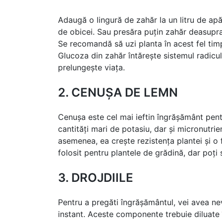
Adaugă o lingură de zahăr la un litru de ap
de obicei. Sau presăra puțin zahăr deasupra 
Se recomandă să uzi planta în acest fel timp
Glucoza din zahăr întărește sistemul radicula
prelungește viața.
2. CENUȘA DE LEMN
Cenușa este cel mai ieftin îngrășământ pentr
cantități mari de potasiu, dar și micronutrie
asemenea, ea crește rezistența plantei și o
folosit pentru plantele de grădină, dar poți 
3. DROJDIILE
Pentru a pregăti îngrășământul, vei avea nev
instant. Aceste componente trebuie diluate în