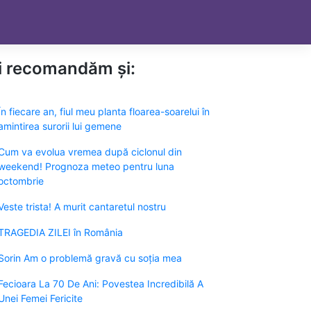
ți recomandăm și:
În fiecare an, fiul meu planta floarea-soarelui în
amintirea surorii lui gemene
Cum va evolua vremea după ciclonul din
weekend! Prognoza meteo pentru luna
octombrie
Veste trista! A murit cantaretul nostru
TRAGEDIA ZILEI în România
Sorin Am o problemă gravă cu soția mea
Fecioara La 70 De Ani: Povestea Incredibilă A
Unei Femei Fericite