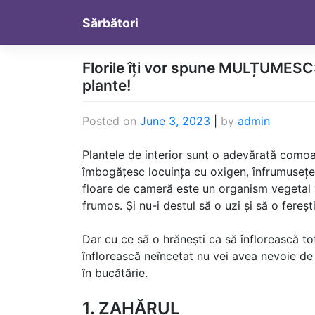
Skip
Sărbători
to
content
Florile îți vor spune MULȚUMESC
plante!
Posted on
June 3, 2023
|
by
admin
Plantele de interior sunt o adevărată comoar
îmbogățesc locuința cu oxigen, înfrumusețeaz
floare de cameră este un organism vegetal vi
frumos. Și nu-i destul să o uzi și să o fereșt
Dar cu ce să o hrănești ca să înflorească tot
înflorească neîncetat nu vei avea nevoie de
în bucătărie.
1. ZAHĂRUL