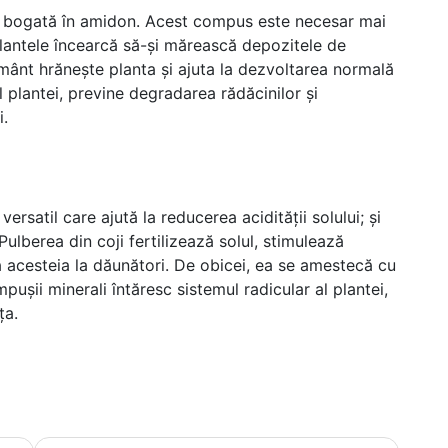
ste bogată în amidon. Acest compus este necesar mai
plantele încearcă să-și mărească depozitele de
mânt hrănește planta și ajuta la dezvoltarea normală
l plantei, previne degradarea rădăcinilor și
i.
ersatil care ajută la reducerea acidității solului; și
Pulberea din coji fertilizează solul, stimulează
ța acesteia la dăunători. De obicei, ea se amestecă cu
pușii minerali întăresc sistemul radicular al plantei,
ța.