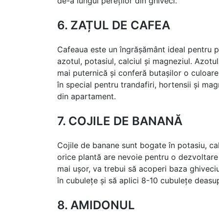
de-a lungul pereților din ghiveci.
6. ZAȚUL DE CAFEA
Cafeaua este un îngrășământ ideal pentru p
azotul, potasiul, calciul și magneziul. Azotu
mai puternică și conferă butașilor o culoare
în special pentru trandafiri, hortensii și magn
din apartament.
7. COJILE DE BANANĂ
Cojile de banane sunt bogate în potasiu, calc
orice plantă are nevoie pentru o dezvoltare
mai ușor, va trebui să acoperi baza ghiveciul
în cubulețe și să aplici 8-10 cubulețe deasup
8. AMIDONUL