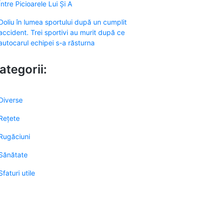
Între Picioarele Lui Și A
Doliu în lumea sportului după un cumplit
accident. Trei sportivi au murit după ce
autocarul echipei s-a răsturna
ategorii:
Diverse
Rețete
Rugăciuni
Sănătate
Sfaturi utile