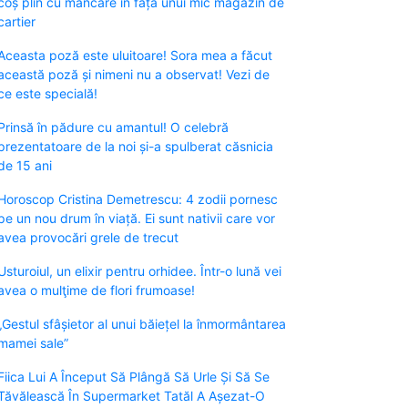
coș plin cu mâncare în fața unui mic magazin de
cartier
Aceasta poză este uluitoare! Sora mea a făcut
această poză și nimeni nu a observat! Vezi de
ce este specială!
Prinsă în pădure cu amantul! O celebră
prezentatoare de la noi și-a spulberat căsnicia
de 15 ani
Horoscop Cristina Demetrescu: 4 zodii pornesc
pe un nou drum în viață. Ei sunt nativii care vor
avea provocări grele de trecut
Usturoiul, un elixir pentru orhidee. Într-o lună vei
avea o mulţime de flori frumoase!
„Gestul sfâșietor al unui băiețel la înmormântarea
mamei sale”
Fiica Lui A Început Să Plângă Să Urle Și Să Se
Tăvălească În Supermarket Tatăl A Așezat-O