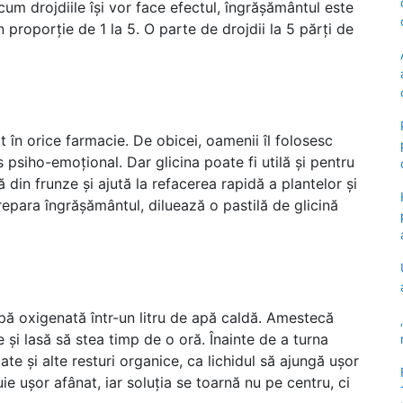
cum drojdiile își vor face efectul, îngrășământul este
 proporție de 1 la 5. O parte de drojdii la 5 părți de
t în orice farmacie. De obicei, oamenii îl folosesc
s psiho-emoțional. Dar glicina poate fi utilă și pentru
 din frunze și ajută la refacerea rapidă a plantelor și
repara îngrășământul, diluează o pastilă de glicină
apă oxigenată într-un litru de apă caldă. Amestecă
 și lasă să stea timp de o oră. Înainte de a turna
ate și alte resturi organice, ca lichidul să ajungă ușor
ie ușor afânat, iar soluția se toarnă nu pe centru, ci