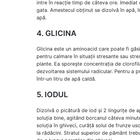
intre în reacție timp de câteva ore. Imediat 
gata. Amestecul obținut se dizolvă în apă, în
apă.
4. GLICINA
Glicina este un aminoacid care poate fi găsi
pentru calmare în situații stresante sau stre
plante. Ea sporește concentrația de clorofilă
dezvoltarea sistemului radicular. Pentru a p
într-un litru de apă caldă.
5. IODUL
Dizolvă o picătură de iod și 2 lingurițe de 
soluția bine, agitând borcanul câteva minute
soluția în ghiveci, curăță solul de frunze usc
la rădăcini. Stratul superior de pământ trebu