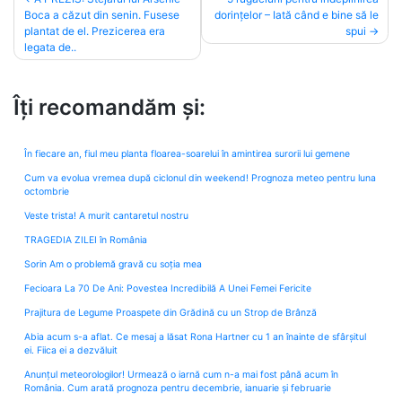
Boca a căzut din senin. Fusese
dorințelor – Iată când e bine să le
navigation
plantat de el. Prezicerea era
spui
legata de..
Îți recomandăm și:
În fiecare an, fiul meu planta floarea-soarelui în amintirea surorii lui gemene
Cum va evolua vremea după ciclonul din weekend! Prognoza meteo pentru luna
octombrie
Veste trista! A murit cantaretul nostru
TRAGEDIA ZILEI în România
Sorin Am o problemă gravă cu soția mea
Fecioara La 70 De Ani: Povestea Incredibilă A Unei Femei Fericite
Prajitura de Legume Proaspete din Grădină cu un Strop de Brânză
Abia acum s-a aflat. Ce mesaj a lăsat Rona Hartner cu 1 an înainte de sfârșitul
ei. Fiica ei a dezvăluit
Anunțul meteorologilor! Urmează o iarnă cum n-a mai fost până acum în
România. Cum arată prognoza pentru decembrie, ianuarie și februarie