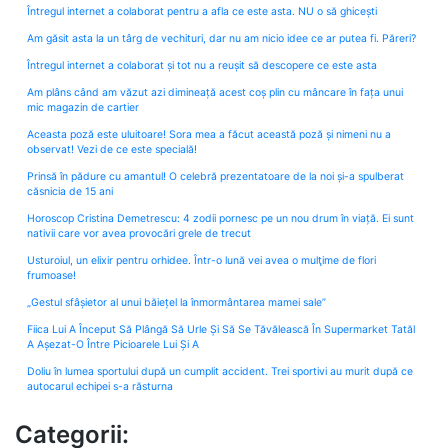
Întregul internet a colaborat pentru a afla ce este asta. NU o să ghicești
Am găsit asta la un târg de vechituri, dar nu am nicio idee ce ar putea fi. Păreri?
Întregul internet a colaborat și tot nu a reușit să descopere ce este asta
Am plâns când am văzut azi dimineață acest coș plin cu mâncare în fața unui
mic magazin de cartier
Aceasta poză este uluitoare! Sora mea a făcut această poză și nimeni nu a
observat! Vezi de ce este specială!
Prinsă în pădure cu amantul! O celebră prezentatoare de la noi și-a spulberat
căsnicia de 15 ani
Horoscop Cristina Demetrescu: 4 zodii pornesc pe un nou drum în viață. Ei sunt
nativii care vor avea provocări grele de trecut
Usturoiul, un elixir pentru orhidee. Într-o lună vei avea o mulţime de flori
frumoase!
„Gestul sfâșietor al unui băiețel la înmormântarea mamei sale”
Fiica Lui A Început Să Plângă Să Urle Și Să Se Tăvălească În Supermarket Tatăl
A Așezat-O Între Picioarele Lui Și A
Doliu în lumea sportului după un cumplit accident. Trei sportivi au murit după ce
autocarul echipei s-a răsturna
Categorii: