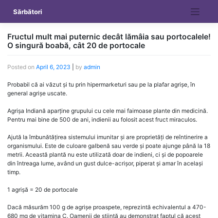
Skip
Sărbători
to
content
Fructul mult mai puternic decât lămâia sau portocalele!
O singură boabă, cât 20 de portocale
Posted on
April 6, 2023
|
by
admin
Probabil că ai văzut și tu prin hipermarketuri sau pe la plafar agrișe, în
general agrișe uscate.
Agrișa Indiană aparține grupului cu cele mai faimoase plante din medicină.
Pentru mai bine de 500 de ani, indienii au folosit acest fruct miraculos.
Ajută la îmbunătățirea sistemului imunitar și are proprietăți de reîntinerire a
organismului. Este de culoare galbenă sau verde și poate ajunge până la 18
metrii. Această plantă nu este utilizată doar de indieni, ci și de popoarele
din întreaga lume, având un gust dulce-acrișor, piperat și amar în același
timp.
1 agrișă = 20 de portocale
Dacă măsurăm 100 g de agrișe proaspete, reprezintă echivalentul a 470-
680 mg de vitamina C. Oamenii de știință au demonstrat faptul că acest