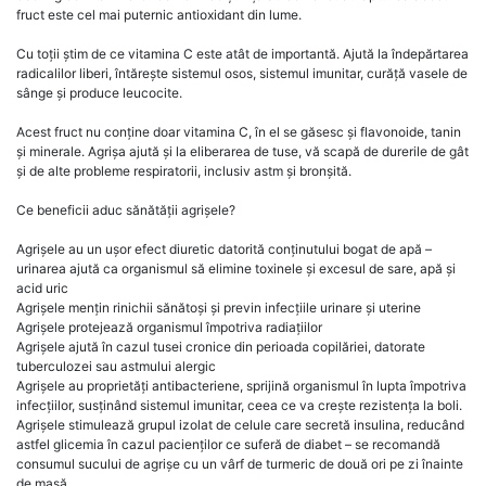
fruct este cel mai puternic antioxidant din lume.
Cu toții știm de ce vitamina C este atât de importantă. Ajută la îndepărtarea
radicalilor liberi, întărește sistemul osos, sistemul imunitar, curăță vasele de
sânge și produce leucocite.
Acest fruct nu conține doar vitamina C, în el se găsesc și flavonoide, tanin
și minerale. Agrișa ajută și la eliberarea de tuse, vă scapă de durerile de gât
și de alte probleme respiratorii, inclusiv astm și bronșită.
Ce beneficii aduc sănătății agrișele?
Agrișele au un ușor efect diuretic datorită conținutului bogat de apă –
urinarea ajută ca organismul să elimine toxinele și excesul de sare, apă și
acid uric
Agrișele mențin rinichii sănătoși și previn infecțiile urinare și uterine
Agrișele protejează organismul împotriva radiațiilor
Agrișele ajută în cazul tusei cronice din perioada copilăriei, datorate
tuberculozei sau astmului alergic
Agrișele au proprietăți antibacteriene, sprijină organismul în lupta împotriva
infecțiilor, susținând sistemul imunitar, ceea ce va crește rezistența la boli.
Agrișele stimulează grupul izolat de celule care secretă insulina, reducând
astfel glicemia în cazul pacienților ce suferă de diabet – se recomandă
consumul sucului de agrișe cu un vârf de turmeric de două ori pe zi înainte
de masă.