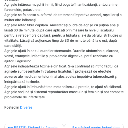
Agrișele întăresc mușchii inimii, fiind bogate în antioxidanți, antocianine,
flavonoide, potasiu etc.
Agrișele se folosesc sub formă de tratament împotriva acneei, roșelilor și a
multor alte inflamații.
Agrișele refac fibra capilară. Amestecați pudră de agrișe cu puțină apă și
lăsați 60 de minute, după care aplicați prin masare la nivelul scalpului
pentru a reface fibra capilară, pentru a hidrata și a-i da părului strălucire și
vitalitate. Lăsați să acționeze timp de 30 de minute până la o oră, după
care clătiți.
Agrișele ajută în cazul durerilor stomacale. Durerile abdominale, diareea,
vomă, crampele, infecțiile și problemele digestive, pot fi rezolvate cu
ajutorul agrișelor.
Agrișele îndepărtează toxinele din ficat. S-a confirmat științific faptul că
agrișele sunt esențiale în tratarea ficatului. Îl protejează de efectele
adverse ale medicamentelor (mai ales acelea împotriva tuberculozei) și
îndepărtează toxinele.
Agrișele ajută la îmbunătățirea metabolismului proteic, te ajută să slăbești.
Agrișele sprijină și sistemul reproducător masculin și feminin și pot combate
problemele de infertilitate.
Posted in
Diverse
Post
A PREZIS: Stejarul lui Arsenie
5 rugăciuni pentru îndeplinirea