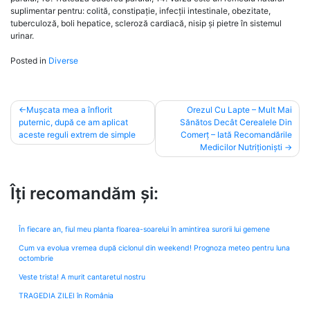
suplimentar pentru: colită, constipație, infecții intestinale, obezitate,
tuberculoză, boli hepatice, scleroză cardiacă, nisip și pietre în sistemul
urinar.
Posted in
Diverse
Post
Mușcata mea a înflorit
Orezul Cu Lapte – Mult Mai
puternic, după ce am aplicat
Sănătos Decât Cerealele Din
navigation
aceste reguli extrem de simple
Comerț – Iată Recomandările
Medicilor Nutriționiști
Îți recomandăm și:
În fiecare an, fiul meu planta floarea-soarelui în amintirea surorii lui gemene
Cum va evolua vremea după ciclonul din weekend! Prognoza meteo pentru luna
octombrie
Veste trista! A murit cantaretul nostru
TRAGEDIA ZILEI în România