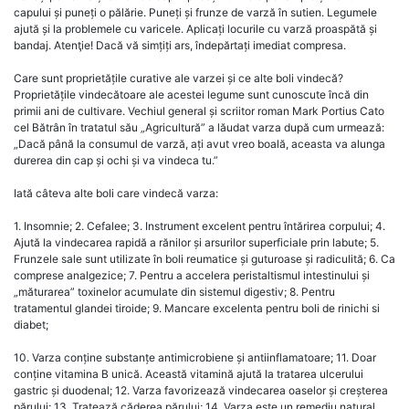
capului și puneți o pălărie. Puneți și frunze de varză în sutien. Legumele
ajută și la problemele cu varicele. Aplicați locurile cu varză proaspătă și
bandaj. Atenţie! Dacă vă simțiți ars, îndepărtați imediat compresa.
Care sunt proprietățile curative ale varzei și ce alte boli vindecă?
Proprietățile vindecătoare ale acestei legume sunt cunoscute încă din
primii ani de cultivare. Vechiul general și scriitor roman Mark Portius Cato
cel Bătrân în tratatul său „Agricultură” a lăudat varza după cum urmează:
„Dacă până la consumul de varză, ați avut vreo boală, aceasta va alunga
durerea din cap și ochi și va vindeca tu.”
Iată câteva alte boli care vindecă varza:
1. Insomnie; 2. Cefalee; 3. Instrument excelent pentru întărirea corpului; 4.
Ajută la vindecarea rapidă a rănilor și arsurilor superficiale prin labute; 5.
Frunzele sale sunt utilizate în boli reumatice și guturoase și radiculită; 6. Ca
comprese analgezice; 7. Pentru a accelera peristaltismul intestinului și
„măturarea” toxinelor acumulate din sistemul digestiv; 8. Pentru
tratamentul glandei tiroide; 9. Mancare excelenta pentru boli de rinichi si
diabet;
10. Varza conține substanțe antimicrobiene și antiinflamatoare; 11. Doar
conține vitamina B unică. Această vitamină ajută la tratarea ulcerului
gastric și duodenal; 12. Varza favorizează vindecarea oaselor și creșterea
părului; 13. Tratează căderea părului; 14. Varza este un remediu natural