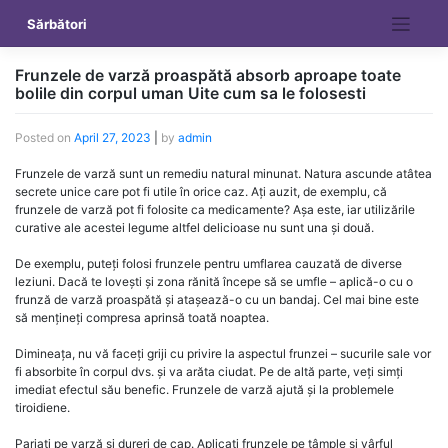
Skip
Sărbători
to
content
Frunzele de varză proaspătă absorb aproape toate
bolile din corpul uman Uite cum sa le folosesti
Posted on
April 27, 2023
|
by
admin
Frunzele de varză sunt un remediu natural minunat. Natura ascunde atâtea
secrete unice care pot fi utile în orice caz. Ați auzit, de exemplu, că
frunzele de varză pot fi folosite ca medicamente? Așa este, iar utilizările
curative ale acestei legume altfel delicioase nu sunt una și două.
De exemplu, puteți folosi frunzele pentru umflarea cauzată de diverse
leziuni. Dacă te lovești și zona rănită începe să se umfle – aplică-o cu o
frunză de varză proaspătă și atașează-o cu un bandaj. Cel mai bine este
să mențineți compresa aprinsă toată noaptea.
Dimineața, nu vă faceți griji cu privire la aspectul frunzei – sucurile sale vor
fi absorbite în corpul dvs. și va arăta ciudat. Pe de altă parte, veți simți
imediat efectul său benefic. Frunzele de varză ajută și la problemele
tiroidiene.
Pariați pe varză și dureri de cap. Aplicați frunzele pe tâmple și vârful