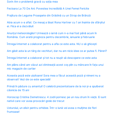
Sorin Am o problemă gravă cu soția mea
Fecioara La 70 De Ani: Povestea Incredibilă A Unei Femei Fericite
Prajitura de Legume Proaspete din Grădină cu un Strop de Brânză
Abia acum s-a aflat. Ce mesaj a lăsat Rona Hartner cu 1 an înainte de sfârșitul
ei. Fiica ei a dezvăluit
Anunțul meteorologilor! Urmează o iarnă cum n-a mai fost până acum în
România. Cum arată prognoza pentru decembrie, ianuarie și februarie
Întregul internet a colaborat pentru a afla ce este asta. NU o să ghicești
Am găsit asta la un târg de vechituri, dar nu am nicio idee ce ar putea fi. Păreri?
Întregul internet a colaborat și tot nu a reușit să descopere ce este asta
Am plâns când am văzut azi dimineață acest coș plin cu mâncare în fața unui
mic magazin de cartier
Aceasta poză este uluitoare! Sora mea a făcut această poză și nimeni nu a
observat! Vezi de ce este specială!
Prinsă în pădure cu amantul! O celebră prezentatoare de la noi și-a spulberat
căsnicia de 15 ani
Horoscop Cristina Demetrescu: 4 zodii pornesc pe un nou drum în viață. Ei sunt
nativii care vor avea provocări grele de trecut
Usturoiul, un elixir pentru orhidee. Într-o lună vei avea o mulţime de flori
frumoase!