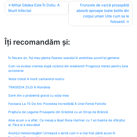
Post
Mihai Gâdea Este În Doliu: A
Frunzele de varză proaspătă
Murit Infectat
absorb aproape toate bolile din
navigation
corpul uman Uite cum sa le
folosesti
Îți recomandăm și:
În fiecare an, fiul meu planta floarea-soarelui în amintirea surorii lui gemene
Cum va evolua vremea după ciclonul din weekend! Prognoza meteo pentru luna
octombrie
Veste trista! A murit cantaretul nostru
TRAGEDIA ZILEI în România
Sorin Am o problemă gravă cu soția mea
Fecioara La 70 De Ani: Povestea Incredibilă A Unei Femei Fericite
Prajitura de Legume Proaspete din Grădină cu un Strop de Brânză
Abia acum s-a aflat. Ce mesaj a lăsat Rona Hartner cu 1 an înainte de sfârșitul
ei. Fiica ei a dezvăluit
Anunțul meteorologilor! Urmează o iarnă cum n-a mai fost până acum în