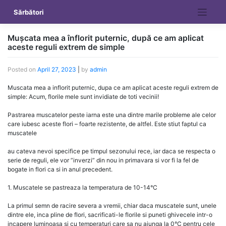
Skip
Sărbători
to
content
Mușcata mea a înflorit puternic, după ce am aplicat
aceste reguli extrem de simple
Posted on
April 27, 2023
|
by
admin
Muscata mea a inflorit puternic, dupa ce am aplicat aceste reguli extrem de
simple: Acum, florile mele sunt invidiate de toti vecinii!
Pastrarea muscatelor peste iarna este una dintre marile probleme ale celor
care iubesc aceste flori – foarte rezistente, de altfel. Este stiut faptul ca
muscatele
au cateva nevoi specifice pe timpul sezonului rece, iar daca se respecta o
serie de reguli, ele vor ”inverzi” din nou in primavara si vor fi la fel de
bogate in flori ca si in anul precedent.
1. Muscatele se pastreaza la temperatura de 10-14°C
La primul semn de racire severa a vremii, chiar daca muscatele sunt, unele
dintre ele, inca pline de flori, sacrificati-le florile si puneti ghivecele intr-o
incapere luminoasa si cu temperaturi care sa nu ajunga la 0°C pentru cele