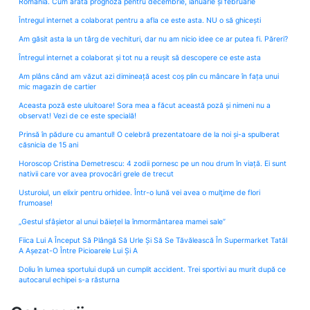
România. Cum arată prognoza pentru decembrie, ianuarie și februarie
Întregul internet a colaborat pentru a afla ce este asta. NU o să ghicești
Am găsit asta la un târg de vechituri, dar nu am nicio idee ce ar putea fi. Păreri?
Întregul internet a colaborat și tot nu a reușit să descopere ce este asta
Am plâns când am văzut azi dimineață acest coș plin cu mâncare în fața unui
mic magazin de cartier
Aceasta poză este uluitoare! Sora mea a făcut această poză și nimeni nu a
observat! Vezi de ce este specială!
Prinsă în pădure cu amantul! O celebră prezentatoare de la noi și-a spulberat
căsnicia de 15 ani
Horoscop Cristina Demetrescu: 4 zodii pornesc pe un nou drum în viață. Ei sunt
nativii care vor avea provocări grele de trecut
Usturoiul, un elixir pentru orhidee. Într-o lună vei avea o mulţime de flori
frumoase!
„Gestul sfâșietor al unui băiețel la înmormântarea mamei sale”
Fiica Lui A Început Să Plângă Să Urle Și Să Se Tăvălească În Supermarket Tatăl
A Așezat-O Între Picioarele Lui Și A
Doliu în lumea sportului după un cumplit accident. Trei sportivi au murit după ce
autocarul echipei s-a răsturna