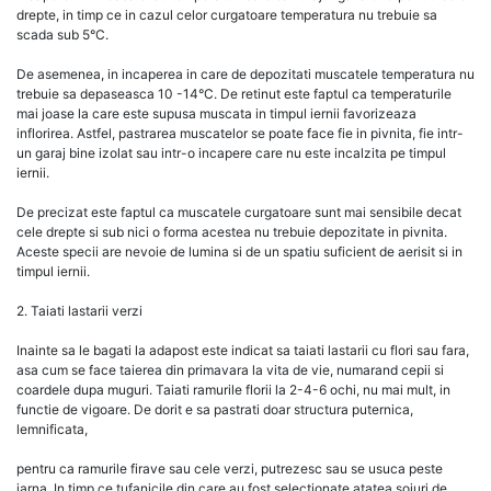
drepte, in timp ce in cazul celor curgatoare temperatura nu trebuie sa
scada sub 5°C.
De asemenea, in incaperea in care de depozitati muscatele temperatura nu
trebuie sa depaseasca 10 -14°C. De retinut este faptul ca temperaturile
mai joase la care este supusa muscata in timpul iernii favorizeaza
inflorirea. Astfel, pastrarea muscatelor se poate face fie in pivnita, fie intr-
un garaj bine izolat sau intr-o incapere care nu este incalzita pe timpul
iernii.
De precizat este faptul ca muscatele curgatoare sunt mai sensibile decat
cele drepte si sub nici o forma acestea nu trebuie depozitate in pivnita.
Aceste specii are nevoie de lumina si de un spatiu suficient de aerisit si in
timpul iernii.
2. Taiati lastarii verzi
Inainte sa le bagati la adapost este indicat sa taiati lastarii cu flori sau fara,
asa cum se face taierea din primavara la vita de vie, numarand cepii si
coardele dupa muguri. Taiati ramurile florii la 2-4-6 ochi, nu mai mult, in
functie de vigoare. De dorit e sa pastrati doar structura puternica,
lemnificata,
pentru ca ramurile firave sau cele verzi, putrezesc sau se usuca peste
iarna. In timp ce tufanicile din care au fost selectionate atatea soiuri de