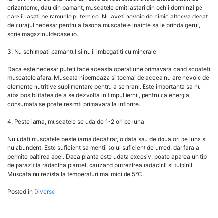
crizanteme, dau din pamant, muscatele emit lastari din ochii dorminzi pe
care ii lasati pe ramurile puternice. Nu aveti nevoie de nimic altceva decat
de curajul necesar pentru a fasona muscatele inainte sa le prinda gerul,
scrie magazinuldecase.ro.
3. Nu schimbati pamantul si nu il imbogatiti cu minerale
Daca este necesar puteti face aceasta operatiune primavara cand scoateti
muscatele afara. Muscata hiberneaza si tocmai de aceea nu are nevoie de
elemente nutritive suplimentare pentru a se hrani. Este importanta sa nu
aiba posibilitatea de a se dezvolta in timpul iernii, pentru ca energia
consumata se poate resimti primavara la inflorire.
4. Peste iarna, muscatele se uda de 1-2 ori pe luna
Nu udati muscatele peste iarna decat rar, o data sau de doua ori pe luna si
nu abundent. Este suficient sa mentii solul suficient de umed, dar fara a
permite baltirea apei. Daca planta este udata excesiv, poate aparea un tip
de parazit la radacina plantei, cauzand putrezirea radacinii si tulpinii.
Muscata nu rezista la temperaturi mai mici de 5°C.
Posted in
Diverse