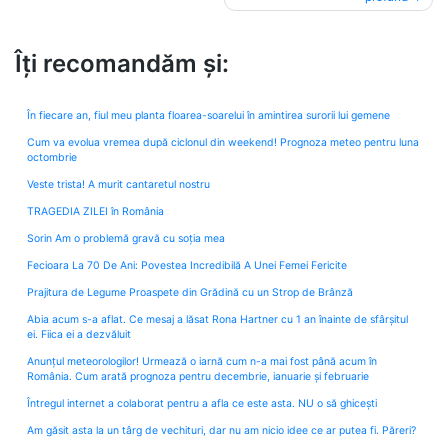
Îți recomandăm și:
În fiecare an, fiul meu planta floarea-soarelui în amintirea surorii lui gemene
Cum va evolua vremea după ciclonul din weekend! Prognoza meteo pentru luna
octombrie
Veste trista! A murit cantaretul nostru
TRAGEDIA ZILEI în România
Sorin Am o problemă gravă cu soția mea
Fecioara La 70 De Ani: Povestea Incredibilă A Unei Femei Fericite
Prajitura de Legume Proaspete din Grădină cu un Strop de Brânză
Abia acum s-a aflat. Ce mesaj a lăsat Rona Hartner cu 1 an înainte de sfârșitul
ei. Fiica ei a dezvăluit
Anunțul meteorologilor! Urmează o iarnă cum n-a mai fost până acum în
România. Cum arată prognoza pentru decembrie, ianuarie și februarie
Întregul internet a colaborat pentru a afla ce este asta. NU o să ghicești
Am găsit asta la un târg de vechituri, dar nu am nicio idee ce ar putea fi. Păreri?