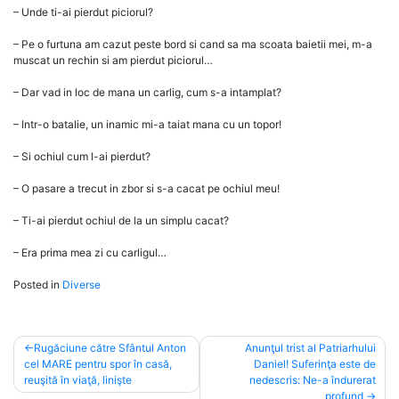
– Unde ti-ai pierdut piciorul?
– Pe o furtuna am cazut peste bord si cand sa ma scoata baietii mei, m-a
muscat un rechin si am pierdut piciorul…
– Dar vad in loc de mana un carlig, cum s-a intamplat?
– Intr-o batalie, un inamic mi-a taiat mana cu un topor!
– Si ochiul cum l-ai pierdut?
– O pasare a trecut in zbor si s-a cacat pe ochiul meu!
– Ti-ai pierdut ochiul de la un simplu cacat?
– Era prima mea zi cu carligul…
Posted in
Diverse
Post
Rugăciune către Sfântul Anton
Anunţul trist al Patriarhului
cel MARE pentru spor în casă,
Daniel! Suferinţa este de
navigation
reuşită în viaţă, linişte
nedescris: Ne-a îndurerat
profund