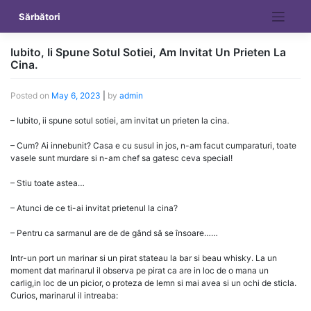
Skip
Sărbători
to
content
Iubito, Ii Spune Sotul Sotiei, Am Invitat Un Prieten La
Cina.
Posted on
May 6, 2023
|
by
admin
– Iubito, ii spune sotul sotiei, am invitat un prieten la cina.
– Cum? Ai innebunit? Casa e cu susul in jos, n-am facut cumparaturi, toate
vasele sunt murdare si n-am chef sa gatesc ceva special!
– Stiu toate astea…
– Atunci de ce ti-ai invitat prietenul la cina?
– Pentru ca sarmanul are de de gând să se însoare……
Intr-un port un marinar si un pirat stateau la bar si beau whisky. La un
moment dat marinarul il observa pe pirat ca are in loc de o mana un
carlig,in loc de un picior, o proteza de lemn si mai avea si un ochi de sticla.
Curios, marinarul il intreaba: