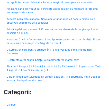
Întregul internet a colaborat și tot nu a reușit să descopere ce este asta
Am plâns când am văzut azi dimineață acest coș plin cu mâncare în fața unui
mic magazin de cartier
Aceasta poză este uluitoare! Sora mea a făcut această poză și nimeni nu a
observat! Vezi de ce este specială!
Prinsă în pădure cu amantul! O celebră prezentatoare de la noi și-a spulberat
căsnicia de 15 ani
Horoscop Cristina Demetrescu: 4 zodii pornesc pe un nou drum în viață. Ei sunt
nativii care vor avea provocări grele de trecut
Usturoiul, un elixir pentru orhidee. Într-o lună vei avea o mulţime de flori
frumoase!
„Gestul sfâșietor al unui băiețel la înmormântarea mamei sale”
Fiica Lui A Început Să Plângă Să Urle Și Să Se Tăvălească În Supermarket Tatăl
A Așezat-O Între Picioarele Lui Și A
Doliu în lumea sportului după un cumplit accident. Trei sportivi au murit după ce
autocarul echipei s-a răsturna
Categorii:
Diverse