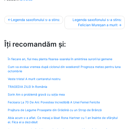
Post
Legenda saxofonului s-a stins:
Legenda saxofonului s-a stins:
Felician Mureșan a murit
navigation
Îți recomandăm și:
În fiecare an, fiul meu planta floarea-soarelui în amintirea surorii lui gemene
Cum va evolua vremea după ciclonul din weekend! Prognoza meteo pentru luna
octombrie
Veste trista! A murit cantaretul nostru
TRAGEDIA ZILEI în România
Sorin Am o problemă gravă cu soția mea
Fecioara La 70 De Ani: Povestea Incredibilă A Unei Femei Fericite
Prajitura de Legume Proaspete din Grădină cu un Strop de Brânză
Abia acum s-a aflat. Ce mesaj a lăsat Rona Hartner cu 1 an înainte de sfârșitul
ei. Fiica ei a dezvăluit