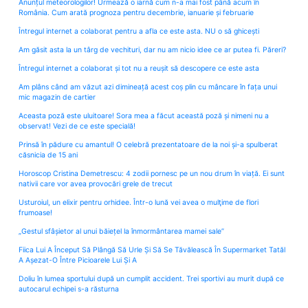
Anunțul meteorologilor! Urmează o iarnă cum n-a mai fost până acum în
România. Cum arată prognoza pentru decembrie, ianuarie și februarie
Întregul internet a colaborat pentru a afla ce este asta. NU o să ghicești
Am găsit asta la un târg de vechituri, dar nu am nicio idee ce ar putea fi. Păreri?
Întregul internet a colaborat și tot nu a reușit să descopere ce este asta
Am plâns când am văzut azi dimineață acest coș plin cu mâncare în fața unui
mic magazin de cartier
Aceasta poză este uluitoare! Sora mea a făcut această poză și nimeni nu a
observat! Vezi de ce este specială!
Prinsă în pădure cu amantul! O celebră prezentatoare de la noi și-a spulberat
căsnicia de 15 ani
Horoscop Cristina Demetrescu: 4 zodii pornesc pe un nou drum în viață. Ei sunt
nativii care vor avea provocări grele de trecut
Usturoiul, un elixir pentru orhidee. Într-o lună vei avea o mulţime de flori
frumoase!
„Gestul sfâșietor al unui băiețel la înmormântarea mamei sale”
Fiica Lui A Început Să Plângă Să Urle Și Să Se Tăvălească În Supermarket Tatăl
A Așezat-O Între Picioarele Lui Și A
Doliu în lumea sportului după un cumplit accident. Trei sportivi au murit după ce
autocarul echipei s-a răsturna