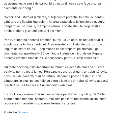
de asemenea, o sursă de carbohidrați naturali, ceea ce o face o sursă
excelentă de energie.
Combinând usturoiul și mierea, puteți crește potențial beneficiile pentru
sănătate ale fiecărui ingredient. Mierea poate ajuta la înmuierea gustului
înțepător al usturoiului, în timp ce usturoiul poate stimula proprietățile
antibacteriene și antiinflamatorii ale mierii.
Pentru a încerca această practică, puteți lua un cățel de usturoi crud și îl
zdrobiți sau să-l tocați mărunt. Apoi amestecați cățelul de usturoi cu o
lingură de miere crudă. Puteți mânca acest preparat pe stomacul gol
dimineața, cu aproximativ 30 de minute înainte de micul dejun. Repetați
această practică timp de 7 zile consecutiv pentru a simți beneficiile.
Cu toate acestea, este important să rețineți că această practică nu este
potrivită pentru toată lumea. Persoanele care iau diluanți ar trebui să evite
consumul de cantități mari de usturoi, deoarece poate crește riscul de
sângerare. În plus, persoanele cu alergie la miere ar trebui să evite această
practică sau să folosească un înlocuitor adecvat.
In concluzie, consumul de usturoi si miere pe stomacul gol timp de 7 zile
poate aduce beneficii sanatatii, mai ales prin intarirea sistemului imunitar,
reducerea inflamatiei si scaderea tensiunii arteriale.
Posted in
Diverse