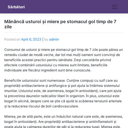
Skip
Sărbători
to
content
Mănâncă usturoi și miere pe stomacul gol timp de 7
zile
Posted on
April 6, 2023
|
by
admin
Consumul de usturoi și miere pe stomacul gol timp de 7 zile poate părea un
remediu ciudat de modă veche, dar tot mai mulți oameni sunt convinși de
beneficiile acestei practici pentru sănătate. Deși cercetările privind
efectele combinării usturoiului cu mierea sunt limitate, beneficiile
individuale ale fiecărui ingredient sunt bine cunoscute.
Beneficiile usturoiului sunt numeroase. Conține compuși cu sulf care au
proprietăți antibacteriene și antifungice și pot ajuta la întărirea sistemului
imunitar. Usturoiul este, de asemenea, bogat în antioxidanți, care pot ajuta
la prevenirea daunelor radicalilor liberi în organism. În plus, usturoiul este
bogat în alicină, despre care se știe că ajută la scăderea tensiunii arteriale
și la reducerea riscului de boli cardiovasculare.
Mierea, pe de altă parte, este un îndulcitor natural care este, de asemenea,
bogat în antioxidanți. Are proprietăți antibacteriene și antiinflamatorii și
poate ajuta la calmarea durerilor de gât și la reducerea tusei. Mierea este,