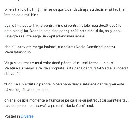
bine să aflu că părinții mei se despart, dar dacă așa au decis ei să facă, am
înțeles că e mai bine
așa, că nu poate fi bine pentru mine și pentru fratele meu decât dacă le
este bine și lor. Dacă le este bine părinților, îți este bine și tie, ca și copil…
Este greu să înțeleagă un copil adâncimea acelei
decizii, dar viața merge înainte”, a declarat Nadia Comăneci pentru
Revistatango.ro
Viața și-a urmat cursul chiar dacă părinții ei nu mai formau un cuplu.
Relațiile au rămas la fel de apropiate, asta până când, tatăl Nadiei a încetat
din viață:
”Oricine a pierdut un părinte, o persoană dragă, înțelege cât de greu este
să vorbești în aceste clipe,
chiar și despre momentele frumoase pe care le-ai petrecut cu părintele tău,
sau despre orice altceva”, a povestit Nadia Comăneci.
Posted in
Diverse