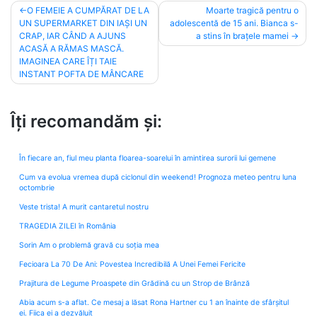
Post
O FEMEIE A CUMPĂRAT DE LA
Moarte tragică pentru o
UN SUPERMARKET DIN IAȘI UN
adolescentă de 15 ani. Bianca s-
navigation
CRAP, IAR CÂND A AJUNS
a stins în brațele mamei
ACASĂ A RĂMAS MASCĂ.
IMAGINEA CARE ÎȚI TAIE
INSTANT POFTA DE MÂNCARE
Îți recomandăm și:
În fiecare an, fiul meu planta floarea-soarelui în amintirea surorii lui gemene
Cum va evolua vremea după ciclonul din weekend! Prognoza meteo pentru luna
octombrie
Veste trista! A murit cantaretul nostru
TRAGEDIA ZILEI în România
Sorin Am o problemă gravă cu soția mea
Fecioara La 70 De Ani: Povestea Incredibilă A Unei Femei Fericite
Prajitura de Legume Proaspete din Grădină cu un Strop de Brânză
Abia acum s-a aflat. Ce mesaj a lăsat Rona Hartner cu 1 an înainte de sfârșitul
ei. Fiica ei a dezvăluit