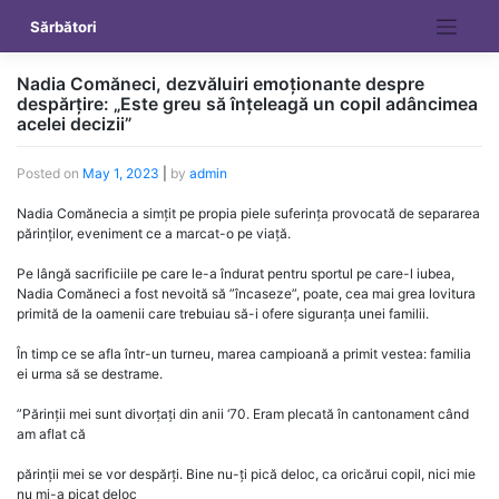
Skip
Sărbători
to
content
Nadia Comăneci, dezvăluiri emoționante despre
despărțire: „Este greu să înțeleagă un copil adâncimea
acelei decizii”
Posted on
May 1, 2023
|
by
admin
Nadia Comănecia a simțit pe propia piele suferința provocată de separarea
părinților, eveniment ce a marcat-o pe viață.
Pe lângă sacrificiile pe care le-a îndurat pentru sportul pe care-l iubea,
Nadia Comăneci a fost nevoită să ”încaseze”, poate, cea mai grea lovitura
primită de la oamenii care trebuiau să-i ofere siguranța unei familii.
În timp ce se afla într-un turneu, marea campioană a primit vestea: familia
ei urma să se destrame.
”Părinții mei sunt divorțați din anii ‘70. Eram plecată în cantonament când
am aflat că
părinții mei se vor despărți. Bine nu-ți pică deloc, ca oricărui copil, nici mie
nu mi-a picat deloc