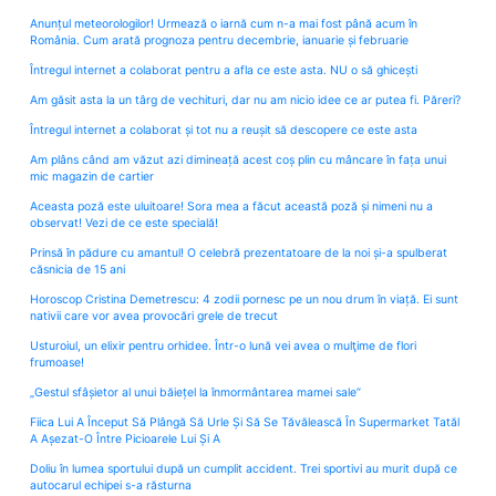
Anunțul meteorologilor! Urmează o iarnă cum n-a mai fost până acum în
România. Cum arată prognoza pentru decembrie, ianuarie și februarie
Întregul internet a colaborat pentru a afla ce este asta. NU o să ghicești
Am găsit asta la un târg de vechituri, dar nu am nicio idee ce ar putea fi. Păreri?
Întregul internet a colaborat și tot nu a reușit să descopere ce este asta
Am plâns când am văzut azi dimineață acest coș plin cu mâncare în fața unui
mic magazin de cartier
Aceasta poză este uluitoare! Sora mea a făcut această poză și nimeni nu a
observat! Vezi de ce este specială!
Prinsă în pădure cu amantul! O celebră prezentatoare de la noi și-a spulberat
căsnicia de 15 ani
Horoscop Cristina Demetrescu: 4 zodii pornesc pe un nou drum în viață. Ei sunt
nativii care vor avea provocări grele de trecut
Usturoiul, un elixir pentru orhidee. Într-o lună vei avea o mulţime de flori
frumoase!
„Gestul sfâșietor al unui băiețel la înmormântarea mamei sale”
Fiica Lui A Început Să Plângă Să Urle Și Să Se Tăvălească În Supermarket Tatăl
A Așezat-O Între Picioarele Lui Și A
Doliu în lumea sportului după un cumplit accident. Trei sportivi au murit după ce
autocarul echipei s-a răsturna