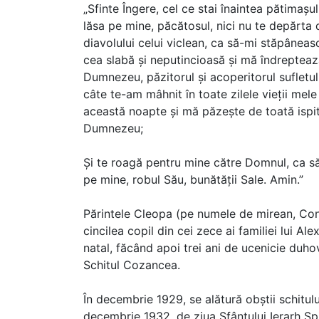
„Sfinte Îngere, cel ce stai înaintea pătimașul
lăsa pe mine, păcătosul, nici nu te depărta
diavolului celui viclean, ca să-mi stăpâneas
cea slabă și neputincioasă și mă îndreptează 
Dumnezeu, păzitorul și acoperitorul sufletulu
câte te-am mâhnit în toate zilele vieții mel
această noapte și mă păzește de toată ispita
Dumnezeu;
Și te roagă pentru mine către Domnul, ca să
pe mine, robul Său, bunătății Sale. Amin.”
Părintele Cleopa (pe numele de mirean, Const
cincilea copil din cei zece ai familiei lui Al
natal, făcând apoi trei ani de ucenicie duho
Schitul Cozancea.
În decembrie 1929, se alătură obștii schitului
decembrie 1932, de ziua Sfântului Ierarh Spir