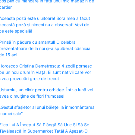
coș plin cu mâncare în fața unui mic magazin de
cartier
Aceasta poză este uluitoare! Sora mea a făcut
această poză și nimeni nu a observat! Vezi de
ce este specială!
Prinsă în pădure cu amantul! O celebră
prezentatoare de la noi și-a spulberat căsnicia
de 15 ani
Horoscop Cristina Demetrescu: 4 zodii pornesc
pe un nou drum în viață. Ei sunt nativii care vor
avea provocări grele de trecut
Usturoiul, un elixir pentru orhidee. Într-o lună vei
avea o mulţime de flori frumoase!
„Gestul sfâșietor al unui băiețel la înmormântarea
mamei sale”
Fiica Lui A Început Să Plângă Să Urle Și Să Se
Tăvălească În Supermarket Tatăl A Așezat-O