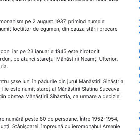
 în monahism pe 2 august 1937, primind numele
numit locțiitor de egumen, din cauza stării precare
con, iar pe 23 ianuarie 1945 este hirotonit
un, pe atunci starețul Mănăstirii Neamț. Ulterior,
ria.
ru șase luni în pădurile din jurul Mănăstirii Sihăstria,
Ilie este numit stareț al Mănăstirii Slatina Suceava,
din obștea Mănăstirii Sihăstria, ca urmare a deciziei
are numără peste 80 de persoane. Între 1952-1954,
 Munții Stânișoarei, împreună cu ieromonahul Arsenie