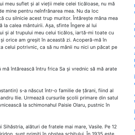
ui meu suflet și al vieții mele celei ticăloase, nu mă
 de mine pentru neînfrânarea mea. Nu da loc
că cu silnicie acest trup muritor. Întărește mâna mea
la calea mântuirii. Așa, sfinte Îngere al lui
i și al trupului meu celui ticălos, iartă-mi toate cu
e și orice am greșit în această zi. Acoperă-mă în
 celui potrivnic, ca să nu mânii nu nici un păcat pe
 mă întărească întru frica Sa și vrednic să mă arate
antin) s-a născut într-o familie de țărani, fiind al
exandru Ilie. Urmează cursurile școlii primare din satul
vnicească la schimonahul Paisie Olaru, pustnic în
 Sihăstria, alături de fratele mai mare, Vasile. Pe 12
idon, sunt primiți în obștea schitului. În 1935 este