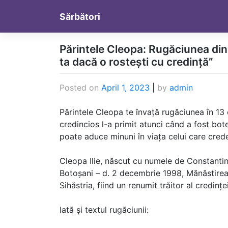
Skip
Sărbători
to
content
Părintele Cleopa: Rugăciunea din 
ta dacă o rostești cu credință”
Posted on
April 1, 2023
|
by
admin
Părintele Cleopa te învață rugăciunea în 13 
credincios l-a primit atunci când a fost bote
poate aduce minuni în viața celui care crede
Cleopa Ilie, născut cu numele de Constantin I
Botoșani – d. 2 decembrie 1998, Mănăstirea S
Sihăstria, fiind un renumit trăitor al credinț
Iată și textul rugăciunii: