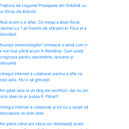
Prajitura de Legume Proaspete din Grădină cu
un Strop de Brânză
Abia acum s-a aflat. Ce mesaj a lăsat Rona
Hartner cu 1 an înainte de sfârșitul ei. Fiica ei a
dezvăluit
Anunțul meteorologilor! Urmează o iarnă cum n-
a mai fost până acum în România. Cum arată
prognoza pentru decembrie, ianuarie și
februarie
Întregul internet a colaborat pentru a afla ce
este asta. NU o să ghicești
Am găsit asta la un târg de vechituri, dar nu am
nicio idee ce ar putea fi. Păreri?
Întregul internet a colaborat și tot nu a reușit să
descopere ce este asta
Am plâns când am văzut azi dimineață acest