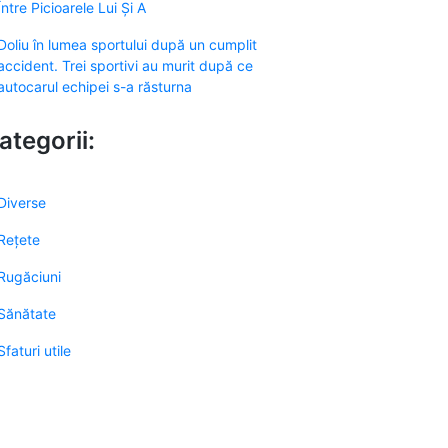
Între Picioarele Lui Și A
Doliu în lumea sportului după un cumplit
accident. Trei sportivi au murit după ce
autocarul echipei s-a răsturna
ategorii:
Diverse
Rețete
Rugăciuni
Sănătate
Sfaturi utile