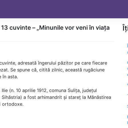
13 cuvinte – „Minunile vor veni în viața
Î
cuvinte, adresată îngerului păzitor pe care fiecare
zat. Se spune că, citită zilnic, această rugăciune
 în asta.
lie (n. 10 aprilie 1912, comuna Sulița, județul
ihăstria) a fost arhimandrit și stareț la Mănăstirea
ei ortodoxe.