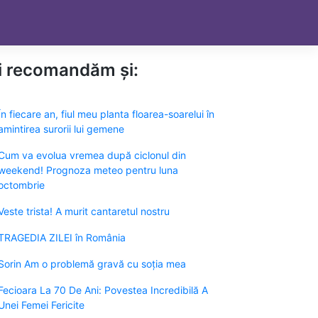
ți recomandăm și:
În fiecare an, fiul meu planta floarea-soarelui în
amintirea surorii lui gemene
Cum va evolua vremea după ciclonul din
weekend! Prognoza meteo pentru luna
octombrie
Veste trista! A murit cantaretul nostru
TRAGEDIA ZILEI în România
Sorin Am o problemă gravă cu soția mea
Fecioara La 70 De Ani: Povestea Incredibilă A
Unei Femei Fericite