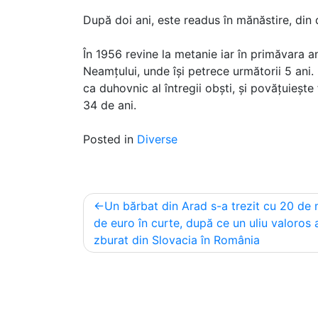
După doi ani, este readus în mănăstire, din d
În 1956 revine la metanie iar în primăvara an
Neamțului, unde își petrece următorii 5 ani.
ca duhovnic al întregii obști, și povățuiește 
34 de ani.
Posted in
Diverse
Post
Un bărbat din Arad s-a trezit cu 20 de 
navigation
de euro în curte, după ce un uliu valoros 
zburat din Slovacia în România