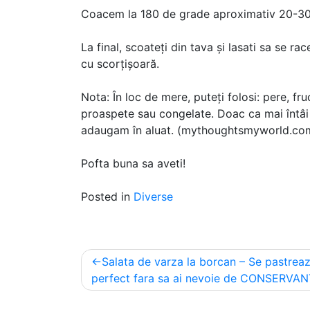
Coacem la 180 de grade aproximativ 20-30
La final, scoateți din tava și lasati sa se 
cu scorțișoară.
Nota: În loc de mere, puteți folosi: pere, f
proaspete sau congelate. Doac ca mai întâi 
adaugam în aluat. (mythoughtsmyworld.co
Pofta buna sa aveti!
Posted in
Diverse
Post
Salata de varza la borcan – Se pastrea
navigation
perfect fara sa ai nevoie de CONSERVAN