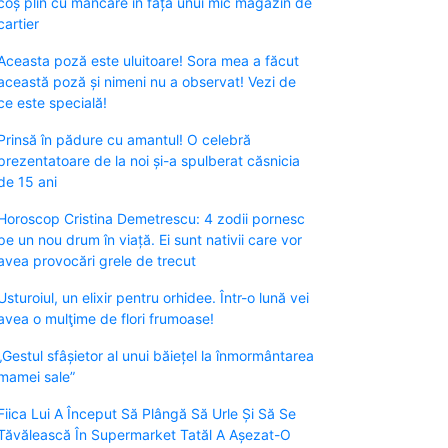
coș plin cu mâncare în fața unui mic magazin de
cartier
Aceasta poză este uluitoare! Sora mea a făcut
această poză și nimeni nu a observat! Vezi de
ce este specială!
Prinsă în pădure cu amantul! O celebră
prezentatoare de la noi și-a spulberat căsnicia
de 15 ani
Horoscop Cristina Demetrescu: 4 zodii pornesc
pe un nou drum în viață. Ei sunt nativii care vor
avea provocări grele de trecut
Usturoiul, un elixir pentru orhidee. Într-o lună vei
avea o mulţime de flori frumoase!
„Gestul sfâșietor al unui băiețel la înmormântarea
mamei sale”
Fiica Lui A Început Să Plângă Să Urle Și Să Se
Tăvălească În Supermarket Tatăl A Așezat-O