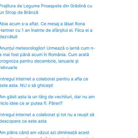
Prajitura de Legume Proaspete din Grădină cu
un Strop de Brânză
Abia acum s-a aflat. Ce mesaj a lăsat Rona
Hartner cu 1 an înainte de sfârșitul ei. Fiica ei a
dezvăluit
Anunțul meteorologilor! Urmează o iarnă cum n-
a mai fost până acum în România. Cum arată
prognoza pentru decembrie, ianuarie și
februarie
Întregul internet a colaborat pentru a afla ce
este asta. NU o să ghicești
Am găsit asta la un târg de vechituri, dar nu am
nicio idee ce ar putea fi. Păreri?
Întregul internet a colaborat și tot nu a reușit să
descopere ce este asta
Am plâns când am văzut azi dimineață acest