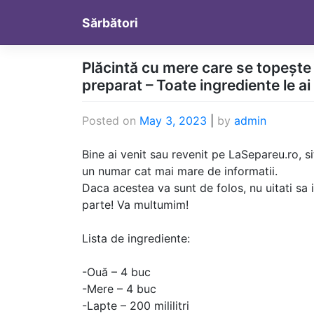
Skip
Sărbători
to
content
Plăcintă cu mere care se topește 
preparat – Toate ingrediente le ai
Posted on
May 3, 2023
|
by
admin
Bine ai venit sau revenit pe LaSepareu.ro, si
un numar cat mai mare de informatii.
Daca acestea va sunt de folos, nu uitati sa im
parte! Va multumim!
Lista de ingrediente:
-Ouă – 4 buc
-Mere – 4 buc
-Lapte – 200 mililitri