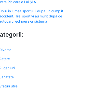
Între Picioarele Lui Și A
Doliu în lumea sportului după un cumplit
accident. Trei sportivi au murit după ce
autocarul echipei s-a răsturna
ategorii:
Diverse
Rețete
Rugăciuni
Sănătate
Sfaturi utile