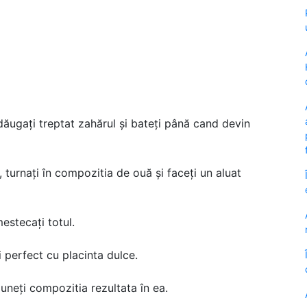
ăugați treptat zahărul și bateți până cand devin
 turnați în compozitia de ouă și faceți un aluat
mestecați totul.
i perfect cu placinta dulce.
uneți compozitia rezultata în ea.