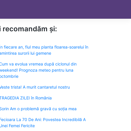
ți recomandăm și:
În fiecare an, fiul meu planta floarea-soarelui în
amintirea surorii lui gemene
Cum va evolua vremea după ciclonul din
weekend! Prognoza meteo pentru luna
octombrie
Veste trista! A murit cantaretul nostru
TRAGEDIA ZILEI în România
Sorin Am o problemă gravă cu soția mea
Fecioara La 70 De Ani: Povestea Incredibilă A
Unei Femei Fericite