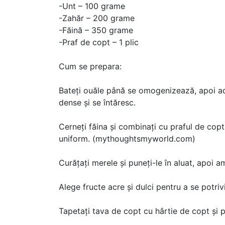
-Unt – 100 grame
-Zahăr – 200 grame
-Făină – 350 grame
-Praf de copt – 1 plic
Cum se prepara:
Bateți ouăle până se omogenizează, apoi ad
dense și se întăresc.
Cerneți făina și combinați cu praful de copt,
uniform. (mythoughtsmyworld.com)
Curățați merele și puneți-le în aluat, apoi a
Alege fructe acre și dulci pentru a se potriv
Tapetați tava de copt cu hârtie de copt și p