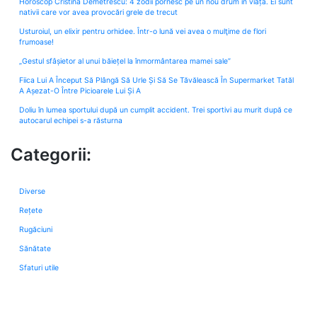
Horoscop Cristina Demetrescu: 4 zodii pornesc pe un nou drum în viață. Ei sunt
nativii care vor avea provocări grele de trecut
Usturoiul, un elixir pentru orhidee. Într-o lună vei avea o mulţime de flori
frumoase!
„Gestul sfâșietor al unui băiețel la înmormântarea mamei sale”
Fiica Lui A Început Să Plângă Să Urle Și Să Se Tăvălească În Supermarket Tatăl
A Așezat-O Între Picioarele Lui Și A
Doliu în lumea sportului după un cumplit accident. Trei sportivi au murit după ce
autocarul echipei s-a răsturna
Categorii:
Diverse
Rețete
Rugăciuni
Sănătate
Sfaturi utile