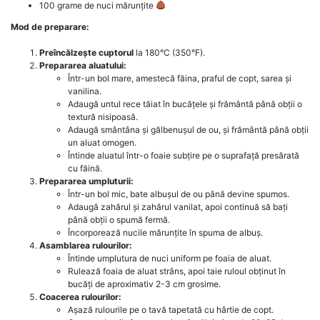
100 grame de nuci mărunțite
Mod de preparare:
Preîncălzește cuptorul
la 180°C (350°F).
Prepararea aluatului:
Într-un bol mare, amestecă făina, praful de copt, sarea și
vanilina.
Adaugă untul rece tăiat în bucățele și frământă până obții o
textură nisipoasă.
Adaugă smântâna și gălbenușul de ou, și frământă până obții
un aluat omogen.
Întinde aluatul într-o foaie subțire pe o suprafață presărată
cu făină.
Prepararea umpluturii:
Într-un bol mic, bate albușul de ou până devine spumos.
Adaugă zahărul și zahărul vanilat, apoi continuă să bați
până obții o spumă fermă.
Încorporează nucile mărunțite în spuma de albuș.
Asamblarea rulourilor:
Întinde umplutura de nuci uniform pe foaia de aluat.
Rulează foaia de aluat strâns, apoi taie ruloul obținut în
bucăți de aproximativ 2-3 cm grosime.
Coacerea rulourilor:
Așază rulourile pe o tavă tapetată cu hârtie de copt.