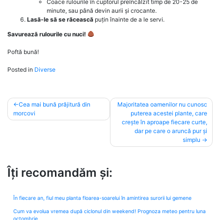
Coace rulourile în cuptorul preîncălzit timp de 20-25 de
minute, sau până devin aurii și crocante.
Lasă-le să se răcească
puțin înainte de a le servi.
Savurează rulourile cu nuci!
Poftă bună!
Posted in
Diverse
Post
Cea mai bună prăjitură din
Majoritatea oamenilor nu cunosc
morcovi
puterea acestei plante, care
navigation
crește în aproape fiecare curte,
dar pe care o aruncă pur și
simplu
Îți recomandăm și:
În fiecare an, fiul meu planta floarea-soarelui în amintirea surorii lui gemene
Cum va evolua vremea după ciclonul din weekend! Prognoza meteo pentru luna
octombrie