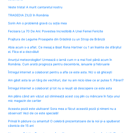
Veste trista! A murit cantaretul nostru
TRAGEDIA ZILEI în România
Sorin Am o problemă gravă cu soția mea
Fecioara La 70 De Ani: Povestea Incredibilă A Unei Femei Fericite
Prajitura de Legume Proaspete din Grădină cu un Strop de Brânză
Abia acum s-a aflat. Ce mesaj a lăsat Rona Hartner cu 1 an înainte de sfârșitul
ei. Fiica ei a dezvăluit
Anunțul meteorologilor! Urmează o iarnă cum n-a mai fost până acum în
România. Cum arată prognoza pentru decembrie, ianuarie și februarie
Întregul internet a colaborat pentru a afla ce este asta. NU o să ghicești
Am găsit asta la un târg de vechituri, dar nu am nicio idee ce ar putea fi. Păreri?
Întregul internet a colaborat și tot nu a reușit să descopere ce este asta
Am plâns când am văzut azi dimineață acest coș plin cu mâncare în fața unui
mic magazin de cartier
Aceasta poză este uluitoare! Sora mea a făcut această poză și nimeni nu a
observat! Vezi de ce este specială!
Prinsă în pădure cu amantul! O celebră prezentatoare de la noi și-a spulberat
căsnicia de 15 ani