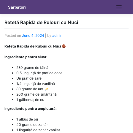
Skip
Sărbători
to
content
Rețetă Rapidă de Rulouri cu Nuci
Posted on
June 4, 2024
|
by
admin
Rețetă Rapidă de Rulouri cu Nuci
Ingrediente pentru aluat:
280 grame de făină
0.5 linguriță de praf de copt
Un praf de sare
1/4 linguriță de vanilină
80 grame de unt
200 grame de smântână
1 gălbenuș de ou
Ingrediente pentru umplutură:
1 albuș de ou
40 grame de zahăr
1 linguriță de zahăr vanilat