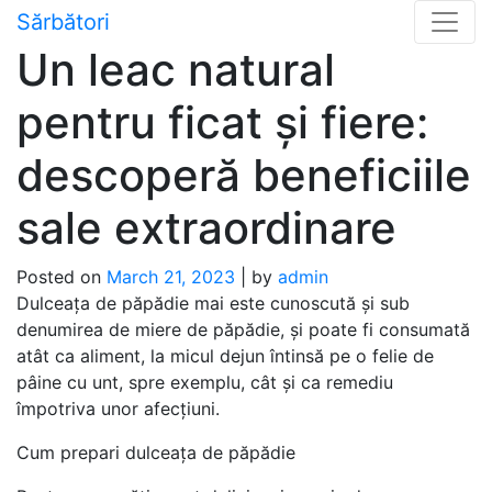
Skip
Sărbători
to
Un leac natural
content
pentru ficat și fiere:
descoperă beneficiile
sale extraordinare
Posted on
March 21, 2023
|
by
admin
Dulceața de păpădie mai este cunoscută și sub
denumirea de miere de păpădie, și poate fi consumată
atât ca aliment, la micul dejun întinsă pe o felie de
pâine cu unt, spre exemplu, cât și ca remediu
împotriva unor afecțiuni.
Cum prepari dulceața de păpădie