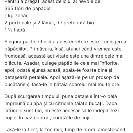
Pentru a pregăti acest deliciu, ai nevoie de:
365 flori de păpădie
1 kg zahăr
2 portocale și 2 lămâi, de preferință bio
1 ½ l apă
Singura parte dificilă a acestei retete este… culegerea
păpădiilor. Primăvara, însă, atunci când vremea este
frumoasă, această activitate este una dintre cele mai
plăcute. Așadar, culege păpădiile cele mai înflorite,
apoi, odată ajunsă acasă, spală-le foarte bine și
detașează petalele. Apoi așază-le pe un prosop de
bucătărie și lasă-le în bătaia soarelui mai multe ore.
După scurgerea timpului, pune petalele într-o oală
împreună cu apa și cu citricele tăiate bucăți. Dacă
citricele sunt bio, nu este necesar să le îndepărtezi
cojile. În caz contrar, curăță-le de coji.
Lasă-le la fiert, la foc mic, timp de o oră, amestecând