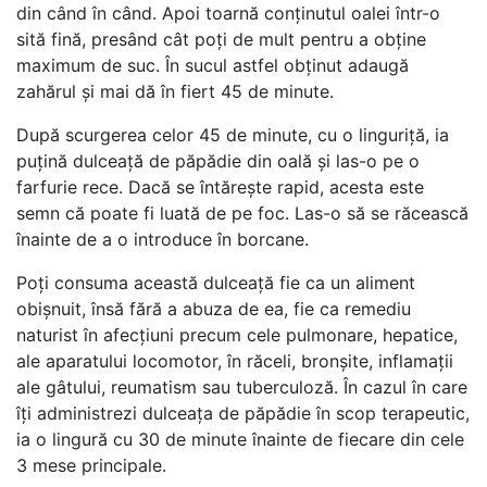
din când în când. Apoi toarnă conținutul oalei într-o
sită fină, presând cât poți de mult pentru a obține
maximum de suc. În sucul astfel obținut adaugă
zahărul și mai dă în fiert 45 de minute.
După scurgerea celor 45 de minute, cu o linguriță, ia
puțină dulceață de păpădie din oală și las-o pe o
farfurie rece. Dacă se întărește rapid, acesta este
semn că poate fi luată de pe foc. Las-o să se răcească
înainte de a o introduce în borcane.
Poți consuma această dulceață fie ca un aliment
obișnuit, însă fără a abuza de ea, fie ca remediu
naturist în afecțiuni precum cele pulmonare, hepatice,
ale aparatului locomotor, în răceli, bronșite, inflamații
ale gâtului, reumatism sau tuberculoză. În cazul în care
îți administrezi dulceața de păpădie în scop terapeutic,
ia o lingură cu 30 de minute înainte de fiecare din cele
3 mese principale.