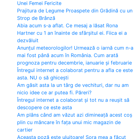
Unei Femei Fericite
Prajitura de Legume Proaspete din Grădină cu un
Strop de Brânză
Abia acum s-a aflat. Ce mesaj a lăsat Rona
Hartner cu 1 an înainte de sfârșitul ei. Fiica ei a
dezvăluit
Anunțul meteorologilor! Urmează o iarnă cum n-a
mai fost până acum în România. Cum arată
prognoza pentru decembrie, ianuarie și februarie
Întregul internet a colaborat pentru a afla ce este
asta. NU o să ghicești
Am găsit asta la un târg de vechituri, dar nu am
nicio idee ce ar putea fi. Păreri?
Întregul internet a colaborat și tot nu a reușit să
descopere ce este asta
Am plâns când am văzut azi dimineață acest coș
plin cu mâncare în fața unui mic magazin de
cartier
Aceasta poză este uluitoare! Sora mea a făcut