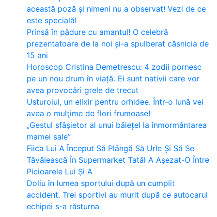
această poză și nimeni nu a observat! Vezi de ce
este specială!
Prinsă în pădure cu amantul! O celebră
prezentatoare de la noi și-a spulberat căsnicia de
15 ani
Horoscop Cristina Demetrescu: 4 zodii pornesc
pe un nou drum în viață. Ei sunt nativii care vor
avea provocări grele de trecut
Usturoiul, un elixir pentru orhidee. Într-o lună vei
avea o mulţime de flori frumoase!
„Gestul sfâșietor al unui băiețel la înmormântarea
mamei sale”
Fiica Lui A Început Să Plângă Să Urle Și Să Se
Tăvălească În Supermarket Tatăl A Așezat-O Între
Picioarele Lui Și A
Doliu în lumea sportului după un cumplit
accident. Trei sportivi au murit după ce autocarul
echipei s-a răsturna