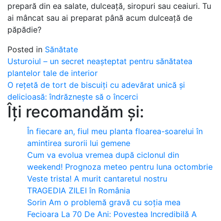
prepară din ea salate, dulceață, siropuri sau ceaiuri. Tu
ai mâncat sau ai preparat până acum dulceață de
păpădie?
Posted in
Sănătate
Post
Usturoiul – un secret neașteptat pentru sănătatea
plantelor tale de interior
navigation
O rețetă de tort de biscuiți cu adevărat unică și
delicioasă: îndrăznește să o încerci
Îți recomandăm și:
În fiecare an, fiul meu planta floarea-soarelui în
amintirea surorii lui gemene
Cum va evolua vremea după ciclonul din
weekend! Prognoza meteo pentru luna octombrie
Veste trista! A murit cantaretul nostru
TRAGEDIA ZILEI în România
Sorin Am o problemă gravă cu soția mea
Fecioara La 70 De Ani: Povestea Incredibilă A