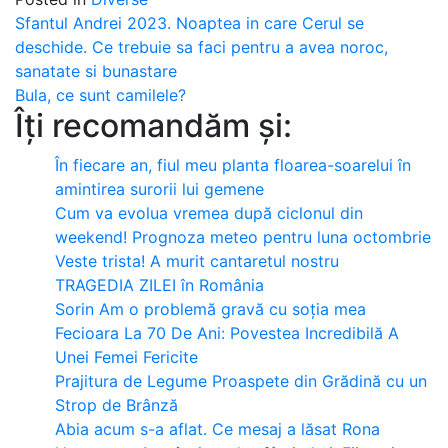
Post
Sfantul Andrei 2023. Noaptea in care Cerul se
deschide. Ce trebuie sa faci pentru a avea noroc,
navigation
sanatate si bunastare
Bula, ce sunt camilele?
Îți recomandăm și:
În fiecare an, fiul meu planta floarea-soarelui în
amintirea surorii lui gemene
Cum va evolua vremea după ciclonul din
weekend! Prognoza meteo pentru luna octombrie
Veste trista! A murit cantaretul nostru
TRAGEDIA ZILEI în România
Sorin Am o problemă gravă cu soția mea
Fecioara La 70 De Ani: Povestea Incredibilă A
Unei Femei Fericite
Prajitura de Legume Proaspete din Grădină cu un
Strop de Brânză
Abia acum s-a aflat. Ce mesaj a lăsat Rona