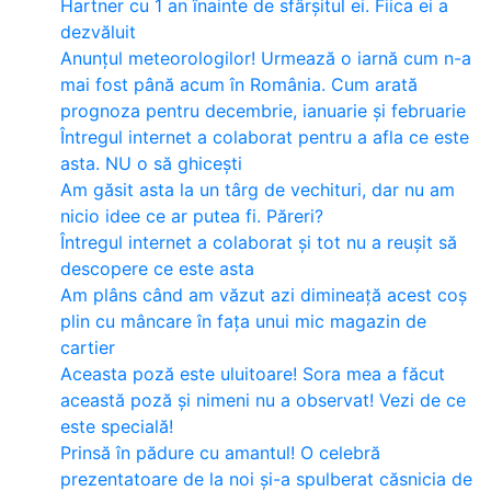
Hartner cu 1 an înainte de sfârșitul ei. Fiica ei a
dezvăluit
Anunțul meteorologilor! Urmează o iarnă cum n-a
mai fost până acum în România. Cum arată
prognoza pentru decembrie, ianuarie și februarie
Întregul internet a colaborat pentru a afla ce este
asta. NU o să ghicești
Am găsit asta la un târg de vechituri, dar nu am
nicio idee ce ar putea fi. Păreri?
Întregul internet a colaborat și tot nu a reușit să
descopere ce este asta
Am plâns când am văzut azi dimineață acest coș
plin cu mâncare în fața unui mic magazin de
cartier
Aceasta poză este uluitoare! Sora mea a făcut
această poză și nimeni nu a observat! Vezi de ce
este specială!
Prinsă în pădure cu amantul! O celebră
prezentatoare de la noi și-a spulberat căsnicia de