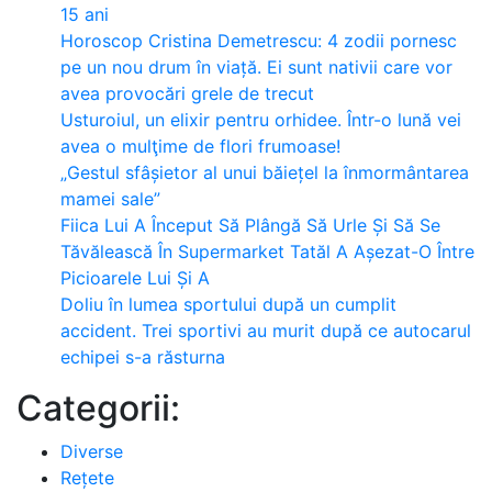
15 ani
Horoscop Cristina Demetrescu: 4 zodii pornesc
pe un nou drum în viață. Ei sunt nativii care vor
avea provocări grele de trecut
Usturoiul, un elixir pentru orhidee. Într-o lună vei
avea o mulţime de flori frumoase!
„Gestul sfâșietor al unui băiețel la înmormântarea
mamei sale”
Fiica Lui A Început Să Plângă Să Urle Și Să Se
Tăvălească În Supermarket Tatăl A Așezat-O Între
Picioarele Lui Și A
Doliu în lumea sportului după un cumplit
accident. Trei sportivi au murit după ce autocarul
echipei s-a răsturna
Categorii:
Diverse
Rețete