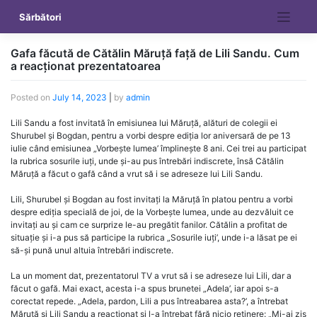
Skip
Sărbători
to
content
Gafa făcută de Cătălin Măruță față de Lili Sandu. Cum
a reacționat prezentatoarea
Posted on
July 14, 2023
|
by
admin
Lili Sandu a fost invitată în emisiunea lui Măruță, alături de colegii ei
Shurubel și Bogdan, pentru a vorbi despre ediția lor aniversară de pe 13
iulie când emisiunea „Vorbește lumea’ împlinește 8 ani. Cei trei au participat
la rubrica sosurile iuți, unde și-au pus întrebări indiscrete, însă Cătălin
Măruță a făcut o gafă când a vrut să i se adreseze lui Lili Sandu.
Lili, Shurubel și Bogdan au fost invitați la Măruță în platou pentru a vorbi
despre ediția specială de joi, de la Vorbește lumea, unde au dezvăluit ce
invitați au și cam ce surprize le-au pregătit fanilor. Cătălin a profitat de
situație și i-a pus să participe la rubrica „Sosurile iuți’, unde i-a lăsat pe ei
să-și pună unul altuia întrebări indiscrete.
La un moment dat, prezentatorul TV a vrut să i se adreseze lui Lili, dar a
făcut o gafă. Mai exact, acesta i-a spus brunetei „Adela’, iar apoi s-a
corectat repede. „Adela, pardon, Lili a pus întreabarea asta?’, a întrebat
Măruță și Lili Sandu a reacționat și l-a întrebat fără nicio reținere: „Mi-ai zis