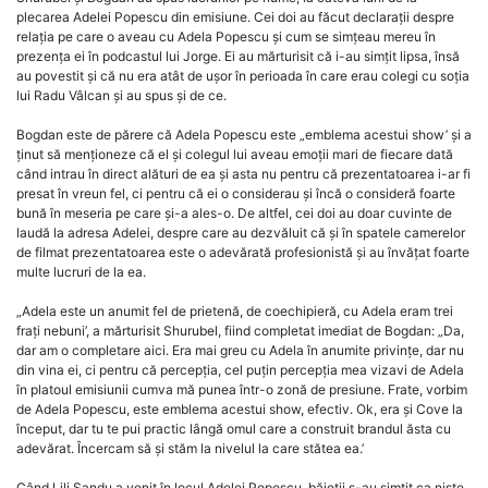
plecarea Adelei Popescu din emisiune. Cei doi au făcut declarații despre
relația pe care o aveau cu Adela Popescu și cum se simțeau mereu în
prezența ei în podcastul lui Jorge. Ei au mărturisit că i-au simțit lipsa, însă
au povestit și că nu era atât de ușor în perioada în care erau colegi cu soția
lui Radu Vâlcan și au spus și de ce.
Bogdan este de părere că Adela Popescu este „emblema acestui show’ și a
ținut să menționeze că el și colegul lui aveau emoții mari de fiecare dată
când intrau în direct alături de ea și asta nu pentru că prezentatoarea i-ar fi
presat în vreun fel, ci pentru că ei o considerau și încă o consideră foarte
bună în meseria pe care și-a ales-o. De altfel, cei doi au doar cuvinte de
laudă la adresa Adelei, despre care au dezvăluit că și în spatele camerelor
de filmat prezentatoarea este o adevărată profesionistă și au învățat foarte
multe lucruri de la ea.
„Adela este un anumit fel de prietenă, de coechipieră, cu Adela eram trei
frați nebuni’, a mărturisit Shurubel, fiind completat imediat de Bogdan: „Da,
dar am o completare aici. Era mai greu cu Adela în anumite privințe, dar nu
din vina ei, ci pentru că percepția, cel puțin percepția mea vizavi de Adela
în platoul emisiunii cumva mă punea într-o zonă de presiune. Frate, vorbim
de Adela Popescu, este emblema acestui show, efectiv. Ok, era și Cove la
început, dar tu te pui practic lângă omul care a construit brandul ăsta cu
adevărat. Încercam să și stăm la nivelul la care stătea ea.’
Când Lili Sandu a venit în locul Adelei Popescu, băieții s-au simțit ca niște