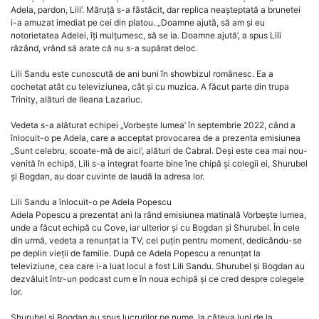
Adela, pardon, Lili’. Măruță s-a fâstâcit, dar replica neașteptată a brunetei
i-a amuzat imediat pe cei din platou. „Doamne ajută, să am și eu
notorietatea Adelei, îți mulțumesc, să se ia. Doamne ajută’, a spus Lili
râzând, vrând să arate că nu s-a supărat deloc.
Lili Sandu este cunoscută de ani buni în showbizul românesc. Ea a
cochetat atât cu televiziunea, cât și cu muzica. A făcut parte din trupa
Trinity, alături de Ileana Lazariuc.
Vedeta s-a alăturat echipei „Vorbește lumea’ în septembrie 2022, când a
înlocuit-o pe Adela, care a acceptat provocarea de a prezenta emisiunea
„Sunt celebru, scoate-mă de aici’, alături de Cabral. Deși este cea mai nou-
venită în echipă, Lili s-a integrat foarte bine îne chipă și colegii ei, Shurubel
și Bogdan, au doar cuvinte de laudă la adresa lor.
Lili Sandu a înlocuit-o pe Adela Popescu
Adela Popescu a prezentat ani la rând emisiunea matinală Vorbește lumea,
unde a făcut echipă cu Cove, iar ulterior și cu Bogdan și Shurubel. În cele
din urmă, vedeta a renunțat la TV, cel puțin pentru moment, dedicându-se
pe deplin vieții de familie. După ce Adela Popescu a renunțat la
televiziune, cea care i-a luat locul a fost Lili Sandu. Shurubel și Bogdan au
dezvăluit într-un podcast cum e în noua echipă și ce cred despre colegele
lor.
Shurubel și Bogdan au spus lucrurilor pe nume, la câteva luni de la