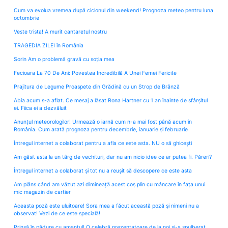
Cum va evolua vremea după ciclonul din weekend! Prognoza meteo pentru luna
octombrie
Veste trista! A murit cantaretul nostru
TRAGEDIA ZILEI în România
Sorin Am o problemă gravă cu soția mea
Fecioara La 70 De Ani: Povestea Incredibilă A Unei Femei Fericite
Prajitura de Legume Proaspete din Grădină cu un Strop de Brânză
Abia acum s-a aflat. Ce mesaj a lăsat Rona Hartner cu 1 an înainte de sfârșitul
ei. Fiica ei a dezvăluit
Anunțul meteorologilor! Urmează o iarnă cum n-a mai fost până acum în
România. Cum arată prognoza pentru decembrie, ianuarie și februarie
Întregul internet a colaborat pentru a afla ce este asta. NU o să ghicești
Am găsit asta la un târg de vechituri, dar nu am nicio idee ce ar putea fi. Păreri?
Întregul internet a colaborat și tot nu a reușit să descopere ce este asta
Am plâns când am văzut azi dimineață acest coș plin cu mâncare în fața unui
mic magazin de cartier
Aceasta poză este uluitoare! Sora mea a făcut această poză și nimeni nu a
observat! Vezi de ce este specială!
Prinsă în pădure cu amantul! O celebră prezentatoare de la noi și-a spulberat