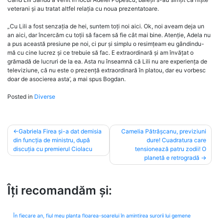
veterani și au tratat altfel relația cu noua prezentatoare.
„Cu Lili a fost senzația de hei, suntem toți noi aici. Ok, noi aveam deja un
an aici, dar încercăm cu toții să facem să fie cât mai bine. Atenție, Adela nu
a pus această presiune pe noi, ci pur și simplu o resimțeam eu gândindu-
mă cu cine lucrez și ce trebuie să fac. E extraordinară și am învățat o
grămadă de lucruri de la ea. Asta nu înseamnă că Lili nu are experiența de
televiziune, că nu este o prezență extraordinară în platou, dar eu vorbesc
doar de asocierea asta’, a mai spus Bogdan.
Posted in
Diverse
Post
Gabriela Firea și-a dat demisia
Camelia Pătrășcanu, previziuni
din funcția de ministru, după
dure! Cuadratura care
navigation
discuția cu premierul Ciolacu
tensionează patru zodii! O
planetă e retrogradă
Îți recomandăm și:
În fiecare an, fiul meu planta floarea-soarelui în amintirea surorii lui gemene