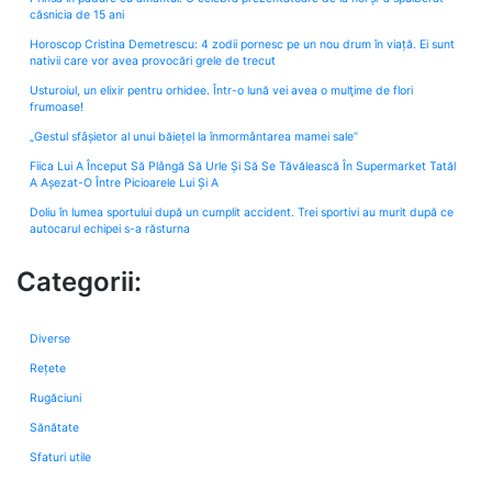
căsnicia de 15 ani
Horoscop Cristina Demetrescu: 4 zodii pornesc pe un nou drum în viață. Ei sunt
nativii care vor avea provocări grele de trecut
Usturoiul, un elixir pentru orhidee. Într-o lună vei avea o mulţime de flori
frumoase!
„Gestul sfâșietor al unui băiețel la înmormântarea mamei sale”
Fiica Lui A Început Să Plângă Să Urle Și Să Se Tăvălească În Supermarket Tatăl
A Așezat-O Între Picioarele Lui Și A
Doliu în lumea sportului după un cumplit accident. Trei sportivi au murit după ce
autocarul echipei s-a răsturna
Categorii:
Diverse
Rețete
Rugăciuni
Sănătate
Sfaturi utile